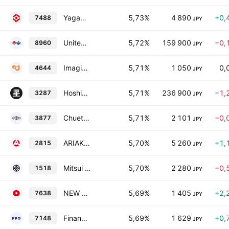
Yagami Inc.
5,73%
4 890
+0,
7488
JPY
United Urban Investment Corporation
5,72%
159 900
−0,
8960
JPY
Imagineer Co., Ltd.
5,71%
1 050
0,
4644
JPY
Hoshino Resorts REIT, Inc.
5,71%
236 900
−1,
3287
JPY
Chuetsu Pulp & Paper Co., Ltd.
5,71%
2 101
−0,
3877
JPY
ARIAKE JAPAN Co., Ltd.
5,70%
5 260
+1,
2815
JPY
Mitsui Matsushima Holdings Co., Ltd.
5,70%
2 280
−0,
1518
JPY
NEW ART HOLDINGS Co., Ltd.
5,69%
1 405
+2,
7638
JPY
Financial Products Group Co., Ltd.
5,69%
1 629
+0,
7148
JPY