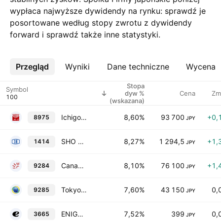
wypłaca najwyższe dywidendy na rynku: sprawdź je
posortowane według stopy zwrotu z dywidendy
forward i sprawdź także inne statystyki.
Przegląd
Więcej
Wyniki
Dane techniczne
Wycena
Stopa
Symbol
dyw %
Cena
Zm
(wskazana)
Ichigo Office REIT Investment Corporation
8,60%
93 700
+0,
8975
JPY
SHO BOND Holdings Co., Ltd.
8,27%
1 294,5
+1,
1414
JPY
Canadian Solar Infrastructure Fund.Inc.
8,10%
76 100
+1,
9284
JPY
Tokyo Infrastructure Energy Investment Corporation
7,60%
43 150
0,
9285
JPY
ENIGMO, Inc.
7,52%
399
0,
3665
JPY