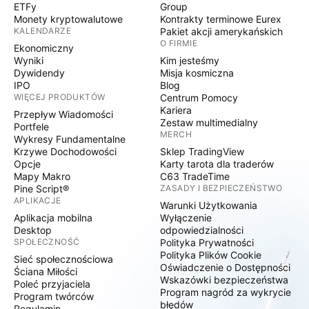
ETFy
Group
Monety kryptowalutowe
Kontrakty terminowe Eurex
KALENDARZE
Pakiet akcji amerykańskich
O FIRMIE
Ekonomiczny
Wyniki
Kim jesteśmy
Dywidendy
Misja kosmiczna
IPO
Blog
WIĘCEJ PRODUKTÓW
Centrum Pomocy
Kariera
Przepływ Wiadomości
Zestaw multimedialny
Portfele
MERCH
Wykresy Fundamentalne
Krzywe Dochodowości
Sklep TradingView
Opcje
Karty tarota dla traderów
Mapy Makro
C63 TradeTime
Pine Script®
ZASADY I BEZPIECZEŃSTWO
APLIKACJE
Warunki Użytkowania
Aplikacja mobilna
Wyłączenie
Desktop
odpowiedzialności
SPOŁECZNOŚĆ
Polityka Prywatności
Polityka Plików Cookie
Sieć społecznościowa
Oświadczenie o Dostępności
Ściana Miłości
Wskazówki bezpieczeństwa
Poleć przyjaciela
Program nagród za wykrycie
Program twórców
błędów
Regulamin