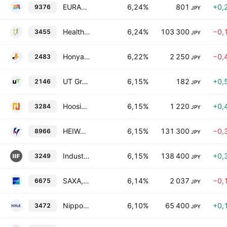
EURASIA TRAVEL Co., Ltd.
6,24%
801
+0,
9376
JPY
Healthcare & Medical Investment Corp
6,24%
103 300
−0,
3455
JPY
Honyaku Center Inc.
6,22%
2 250
−0,
2483
JPY
UT Group Co.,Ltd.
6,15%
182
+0,
2146
JPY
Hoosiers Holdings Co.,Ltd.
6,15%
1 220
+0,
3284
JPY
HEIWA REAL ESTATE REIT Inc.
6,15%
131 300
−0,
8966
JPY
Industrial & Infrastructure Fund Investment Corporation
6,15%
138 400
+0,
3249
JPY
SAXA,Inc.
6,14%
2 037
−0,
6675
JPY
Nippon Hotel & Residential Investment Corporation
6,10%
65 400
+0,
3472
JPY