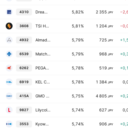
Dream Incubator Inc.
5,82%
2 355
−2,
4310
JPY
TSI Holdings Co., Ltd.
5,81%
1 204
−0,
3608
JPY
Almado, Inc.
5,79%
725
+1,
4932
JPY
Matching Service Japan Co.,Ltd.
5,79%
968
+0,
6539
JPY
PEGASUS CO. LTD
5,78%
519
+0,
6262
JPY
KEL Corporation
5,78%
1 384
0,
6919
JPY
GMO TECH Holdings, Inc.
5,75%
4 805
+0,
415A
JPY
Lilycolor Co., Ltd.
5,74%
627
0,
9827
JPY
Kyowa Leather Cloth Co., Ltd.
5,74%
906
+0,
3553
JPY