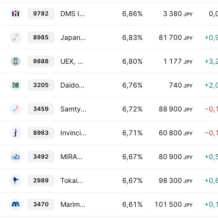
DMS INC.
6,86%
3 380
0,
9782
JPY
Japan Hotel Reit Investment Corporation
6,83%
81 700
+0,
8985
JPY
UEX, Ltd.
6,80%
1 177
+3,
9888
JPY
Daidoh Limited
6,76%
740
+2,
3205
JPY
Samty Residential Investment Corp.
6,72%
88 900
−0,
3459
JPY
Invincible Investment Corp.
6,71%
60 800
−0,
8963
JPY
MIRARTH Real Estate Investment Corporation
6,67%
80 900
+0,
3492
JPY
Tokaido REIT, Inc.
6,67%
98 300
+0,
2989
JPY
Marimo Regional Revitalization REIT, Inc.
6,61%
101 500
+0,
3470
JPY