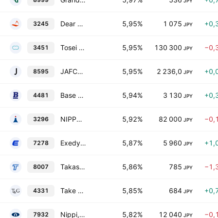
JPY
Dear Life Co., Ltd.
5,95%
1 075
+0,
3245
JPY
Tosei Reit Investment Corporation
5,95%
130 300
−0,
3451
JPY
JAFCO Group Co., Ltd.
5,95%
2 236,0
+0,
8595
JPY
Base Co., Ltd.
5,94%
3 130
+0,
4481
JPY
NIPPON REIT Investment Corp
5,92%
82 000
−0,
3296
JPY
Exedy Corporation
5,87%
5 960
+1,
7278
JPY
Takashima & Co., Ltd.
5,86%
785
−1,
8007
JPY
Take and Give. Needs Co., Ltd.
5,85%
684
+0,
4331
JPY
Nippi, Incorporated
5,82%
12 040
−0,
7932
JPY