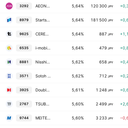
AEON REIT Investment Corp.
5,64%
120 300
+0,
3292
JPY
Starts Proceed Investment Corporation
5,64%
181 500
+0,
8979
JPY
CERESPO CO., LTD.
5,64%
887
+1,
9625
JPY
i-mobile Co., Ltd.
5,64%
479
+0,
6535
JPY
Nisshin Group Holdings Co., Ltd.
5,62%
658
+0,
8881
JPY
Sotoh Co., Ltd.
5,62%
712
+0,
3571
JPY
Double Standard, Inc.
5,61%
1 248
+0,
3925
JPY
TSUBURAYA FIELDS HOLDINGS INC.
5,60%
2 499
+2,
2767
JPY
MEITEC Group Holdings Inc.
5,60%
3 233
−0,
9744
JPY