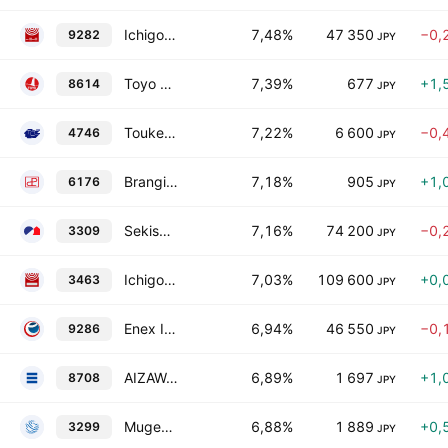
Ichigo Green Infrastructure Investment Corp.
7,48%
47 350
−0,
9282
JPY
Toyo Securities Co., Ltd.
7,39%
677
+1,
8614
JPY
Toukei Computer Co., Ltd.
7,22%
6 600
−0,
4746
JPY
Brangista, Inc.
7,18%
905
+1,
6176
JPY
Sekisui House Reit. Inc.
7,16%
74 200
−0,
3309
JPY
Ichigo Hotel REIT Investment Corp.
7,03%
109 600
+0,
3463
JPY
Enex Infrastructure Investment Corporation
6,94%
46 550
−0,
9286
JPY
AIZAWA SECURITIES GROUP CO. LTD.
6,89%
1 697
+1,
8708
JPY
Mugen Estate Co., Ltd.
6,88%
1 889
+0,
3299
JPY