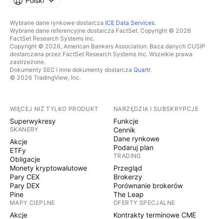
Polski
Wybrane dane rynkowe dostarcza
ICE Data Services
.
Wybrane dane referencyjne dostarcza FactSet. Copyright © 2026
FactSet Research Systems Inc.
Copyright © 2026, American Bankers Association. Baza danych CUSIP
dostarczana przez FactSet Research Systems Inc. Wszelkie prawa
zastrzeżone.
Dokumenty SEC i inne dokumenty dostarcza
Quartr
.
© 2026 TradingView, Inc.
WIĘCEJ NIŻ TYLKO PRODUKT
NARZĘDZIA I SUBSKRYPCJE
Superwykresy
Funkcje
SKANERY
Cennik
Dane rynkowe
Akcje
Podaruj plan
ETFy
TRADING
Obligacje
Monety kryptowalutowe
Przegląd
Pary CEX
Brokerzy
Pary DEX
Porównanie brokerów
Pine
The Leap
MAPY CIEPLNE
OFERTY SPECJALNE
Akcje
Kontrakty terminowe CME