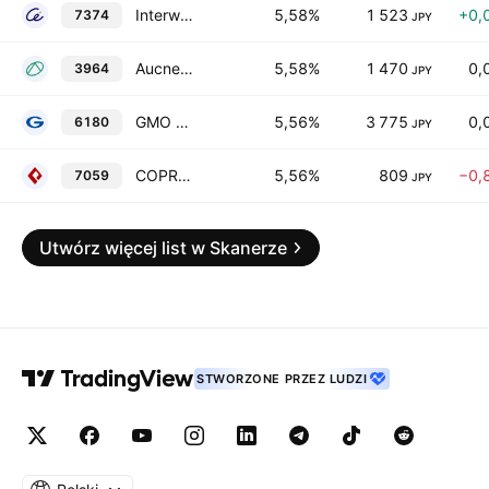
Interworks Confidence Inc.
5,58%
1 523
+0,
7374
JPY
Aucnet, Inc.
5,58%
1 470
0,
3964
JPY
GMO Media, Inc.
5,56%
3 775
0,
6180
JPY
COPRO-HOLDINGS Co., Ltd.
5,56%
809
−0,
7059
JPY
Utwórz więcej list w Skanerze
STWORZONE PRZEZ LUDZI