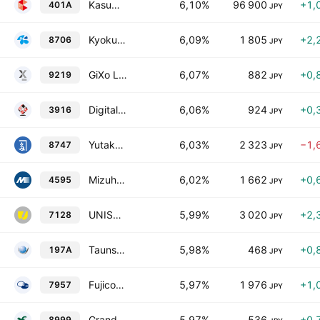
Kasumigaseki Hotel REIT Investment Corp.
6,10%
96 900
+1,
401A
JPY
Kyokuto Securities Co., Ltd.
6,09%
1 805
+2,
8706
JPY
GiXo Ltd.
6,07%
882
+0,
9219
JPY
Digital Information Technologies Corp.
6,06%
924
+0,
3916
JPY
Yutaka Trusty Securities Co., Ltd.
6,03%
2 323
−1,
8747
JPY
Mizuho Medy Co., Ltd.
6,02%
1 662
+0,
4595
JPY
UNISOL Holdings Corporation
5,99%
3 020
+2,
7128
JPY
Tauns Laboratories, Inc.
5,98%
468
+0,
197A
JPY
Fujicopian Co., Ltd.
5,97%
1 976
+1,
7957
JPY
Grandy House Corporation
5,97%
536
+0,
8999