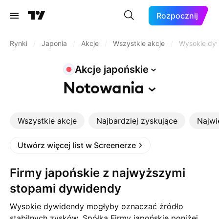
Rozpocznij
Rynki
/
Japonia
/
Akcje
/
Wszystkie akcje
/
Wysokie dy
Akcje
japońskie
Notowania
Wszystkie akcje
Najbardziej zyskujące
Najwi
Utwórz więcej list w Screenerze
Firmy japońskie z najwyższymi
stopami dywidendy
Wysokie dywidendy mogłyby oznaczać źródło
stabilnych zysków. Spółka Firmy japońskie poniżej