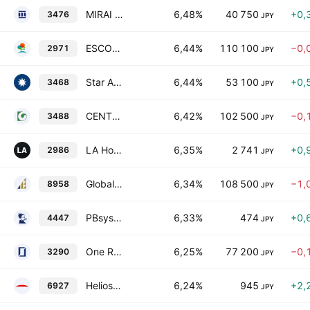
MIRAI Corporation
6,48%
40 750
+0,
3476
JPY
ESCON JAPAN REIT Investment Corp.
6,44%
110 100
−0,
2971
JPY
Star Asia Investment Corp.
6,44%
53 100
+0,
3468
JPY
CENTRAL REIT Investment Corporation
6,42%
102 500
−0,
3488
JPY
LA Holdings Co.,Ltd
6,35%
2 741
+0,
2986
JPY
Global One Real Estate Investment Corporation
6,34%
108 500
−1,
8958
JPY
PBsystems, Inc.
6,33%
474
+0,
4447
JPY
One REIT. Inc.
6,25%
77 200
−0,
3290
JPY
Helios Techno Holding Co., Ltd.
6,24%
945
+2,
6927
JPY