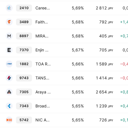
Career Design Center Co., Ltd.
5,69%
2 812
0,
2410
JPY
FaithNetwork Co.,Ltd
5,68%
792
+1,
3489
JPY
MIRARTH HOLDINGS,Inc.
5,68%
405
+0,
8897
JPY
Enjin Co.,Ltd.
5,67%
705
0,
7370
JPY
TOA ROAD Corporation
5,66%
1 589
−0,
1882
JPY
TANSEISHA Co., Ltd.
5,66%
1 414
−0,
9743
JPY
Araya Industrial Co., Ltd.
5,65%
2 654
+0,
7305
JPY
Broad-minded Co., Ltd.
5,65%
1 239
+0,
7343
JPY
NIC Autotec, Inc.
5,65%
726
+0,
5742
JPY