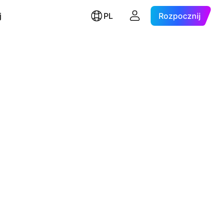
j
PL
Rozpocznij