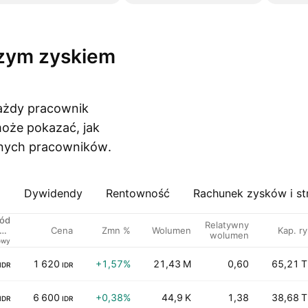
każdy pracownik
może pokazać, jak
ionych pracowników.
a
Dywidendy
Rentowność
Rachunek zysków i st
ód
Relatywny
Cena
Zmn %
Wolumen
Kap. ry
o /
wolumen
icy
owy
1 620
+1,57%
21,43 M
0,60
65,21 T
IDR
IDR
6 600
+0,38%
44,9 K
1,38
38,68 T
IDR
IDR