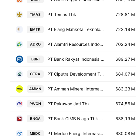
PT Temas Tbk
728,81 M
TMAS
PT Elang Mahkota Teknologi Tbk
722,19 M
EMTK
PT Alamtri Resources Indonesia Tbk
702,24 M
ADRO
PT Bank Rakyat Indonesia (Persero) Tbk Class B
689,27 M
BBRI
PT Ciputra Development Tbk
684,07 M
CTRA
PT Amman Mineral Internasional Tbk
683,23 M
AMMN
PT Pakuwon Jati Tbk
674,56 M
PWON
PT Bank CIMB Niaga Tbk Class A
638,19 M
BNGA
PT Medco Energi Internasional Tbk
630,08 M
MEDC