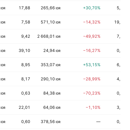
17,88
265,66
+30,70%
5,36%
IDR
IDR
7,58
571,10
−14,32%
19,35%
IDR
IDR
9,42
2 668,01
−49,92%
7,00%
IDR
IDR
39,10
24,94
−16,27%
0,00%
IDR
IDR
8,95
353,07
+53,15%
6,82%
IDR
IDR
8,17
290,10
−28,99%
4,87%
IDR
IDR
0,63
84,38
−70,23%
0,00%
IDR
IDR
22,01
64,06
−1,10%
3,35%
IDR
IDR
0,60
378,56
—
0,00%
IDR
IDR