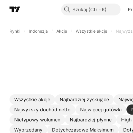
Szukaj
P
Rynki
/
Indonezja
/
Akcje
/
Wszystkie akcje
/
Najwyżs
Wszystkie akcje
Najbardziej zyskujące
Najwię
Najwyższy dochód netto
Najwięcej gotówki
Nietypowy wolumen
Najbardziej płynne
High
Wyprzedany
Dotychczasowe Maksimum
Dot