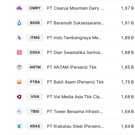
PT Cisarua Mountain Dairy Tbk
1,97 B
CMRY
PT Baramulti Suksessarana Tbk
1,91 B
BSSR
PT Indo Tambangraya Megah Tbk
1,89 B
ITMG
PT Dian Swastatika Sentosa Tbk
1,88 B
DSSA
PT ANTAM (Persero) Tbk
1,85 B
ANTM
PT Bukit Asam (Persero) Tbk
1,75 B
PTBA
PT Visi Media Asia Tbk Class A
1,68 B
VIVA
PT Tower Bersama Infrastructure Tbk
1,64 B
TBIG
PT Krakatau Steel (Persero) Tbk Class B
1,64 B
KRAS