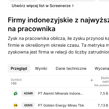
Utwórz więcej list w Screenerze
Firmy indonezyjskie z najwyższym zyskiem
na pracownika
Zysk na pracownika oblicza, ile zysku przynosi 
firmie w określonym okresie czasu. Ta metryka 
zyskowna jest firma w relacji do liczby zatrudn
Przegląd
Więcej
Wyniki
Dane techniczne
Wycen
Doch
Symbol
nett
pracown
Rok podatk
PT Alamtri Minerals Indonesia Tbk
7,5 B
ADMR
PT Golden Energy Mines Tbk
7,13 B
GEMS