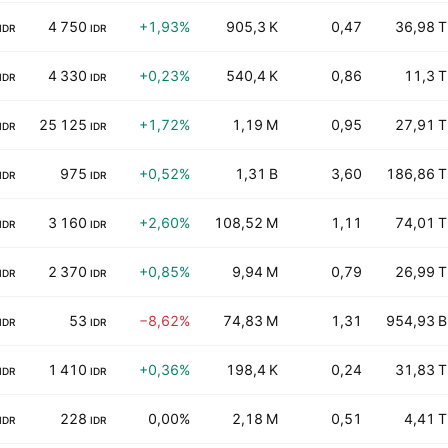
4 750
+1,93%
905,3 K
0,47
36,98 T
IDR
IDR
4 330
+0,23%
540,4 K
0,86
11,3 T
IDR
IDR
25 125
+1,72%
1,19 M
0,95
27,91 T
IDR
IDR
975
+0,52%
1,31 B
3,60
186,86 T
IDR
IDR
3 160
+2,60%
108,52 M
1,11
74,01 T
IDR
IDR
2 370
+0,85%
9,94 M
0,79
26,99 T
IDR
IDR
53
−8,62%
74,83 M
1,31
954,93 B
IDR
IDR
1 410
+0,36%
198,4 K
0,24
31,83 T
IDR
IDR
228
0,00%
2,18 M
0,51
4,41 T
IDR
IDR