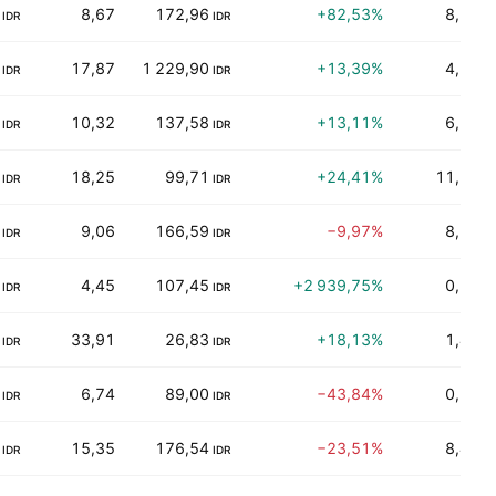
8,67
172,96
+82,53%
8,70%
IDR
IDR
17,87
1 229,90
+13,39%
4,32%
IDR
IDR
10,32
137,58
+13,11%
6,99%
IDR
IDR
18,25
99,71
+24,41%
11,14%
IDR
IDR
9,06
166,59
−9,97%
8,35%
IDR
IDR
4,45
107,45
+2 939,75%
0,32%
IDR
IDR
33,91
26,83
+18,13%
1,46%
IDR
IDR
6,74
89,00
−43,84%
0,00%
IDR
IDR
15,35
176,54
−23,51%
8,42%
IDR
IDR