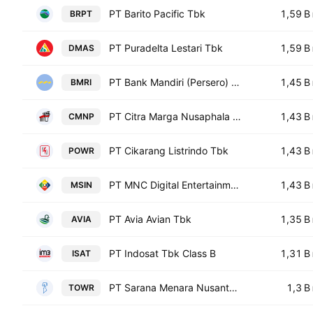
PT Barito Pacific Tbk
1,59 B
BRPT
PT Puradelta Lestari Tbk
1,59 B
DMAS
PT Bank Mandiri (Persero) Tbk
1,45 B
BMRI
PT Citra Marga Nusaphala Persada Tbk
1,43 B
CMNP
PT Cikarang Listrindo Tbk
1,43 B
POWR
PT MNC Digital Entertainment Tbk
1,43 B
MSIN
PT Avia Avian Tbk
1,35 B
AVIA
PT Indosat Tbk Class B
1,31 B
ISAT
PT Sarana Menara Nusantara Tbk
1,3 B
TOWR