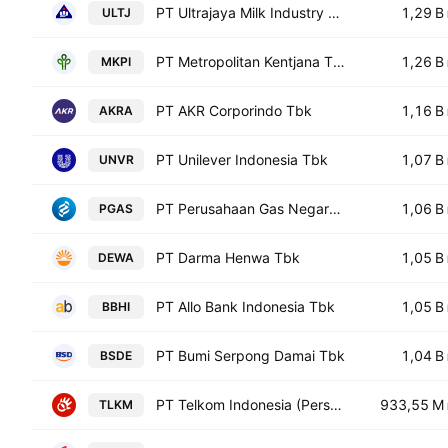
PT Ultrajaya Milk Industry & Trading Co. Tbk
1,29 B
ULTJ
PT Metropolitan Kentjana Tbk
1,26 B
MKPI
PT AKR Corporindo Tbk
1,16 B
AKRA
PT Unilever Indonesia Tbk
1,07 B
UNVR
PT Perusahaan Gas Negara (Persero) Tbk Class B
1,06 B
PGAS
PT Darma Henwa Tbk
1,05 B
DEWA
PT Allo Bank Indonesia Tbk
1,05 B
BBHI
PT Bumi Serpong Damai Tbk
1,04 B
BSDE
PT Telkom Indonesia (Persero) Tbk Class B
933,55 M
TLKM