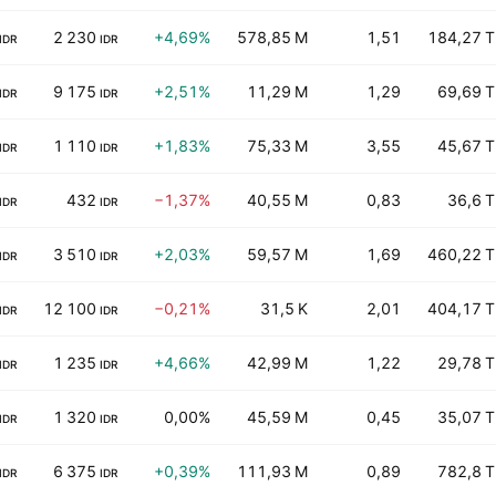
2 230
+4,69%
578,85 M
1,51
184,27 T
IDR
IDR
9 175
+2,51%
11,29 M
1,29
69,69 T
IDR
IDR
1 110
+1,83%
75,33 M
3,55
45,67 T
IDR
IDR
432
−1,37%
40,55 M
0,83
36,6 T
IDR
IDR
3 510
+2,03%
59,57 M
1,69
460,22 T
IDR
IDR
12 100
−0,21%
31,5 K
2,01
404,17 T
IDR
IDR
1 235
+4,66%
42,99 M
1,22
29,78 T
IDR
IDR
1 320
0,00%
45,59 M
0,45
35,07 T
IDR
IDR
6 375
+0,39%
111,93 M
0,89
782,8 T
IDR
IDR