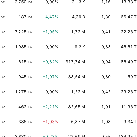
3 750
0,00%
31,3 K
1,16
13,33 T
IDR
IDR
187
+4,47%
4,39 B
1,30
66,47 T
IDR
IDR
7 225
+1,05%
1,72 M
0,41
22,26 T
IDR
IDR
1 985
0,00%
8,2 K
0,33
46,61 T
IDR
IDR
615
+0,82%
317,74 M
0,94
86,49 T
IDR
IDR
945
+1,07%
38,54 M
0,80
59 T
IDR
IDR
1 275
0,00%
1,22 M
0,42
29,26 T
IDR
IDR
462
+2,21%
82,65 M
1,01
11,96 T
IDR
IDR
386
−1,03%
6,87 M
1,08
9,34 T
IDR
IDR
3 630
+0,28%
22,69 M
0,55
134,95 T