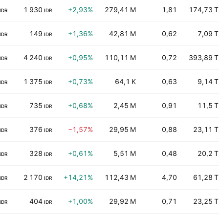
1 930
+2,93%
279,41 M
1,81
174,73 T
IDR
IDR
149
+1,36%
42,81 M
0,62
7,09 T
IDR
IDR
4 240
+0,95%
110,11 M
0,72
393,89 T
IDR
IDR
1 375
+0,73%
64,1 K
0,63
9,14 T
IDR
IDR
735
+0,68%
2,45 M
0,91
11,5 T
IDR
IDR
376
−1,57%
29,95 M
0,88
23,11 T
IDR
IDR
328
+0,61%
5,51 M
0,48
20,2 T
IDR
IDR
2 170
+14,21%
112,43 M
4,70
61,28 T
IDR
IDR
404
+1,00%
29,92 M
0,71
23,25 T
IDR
IDR