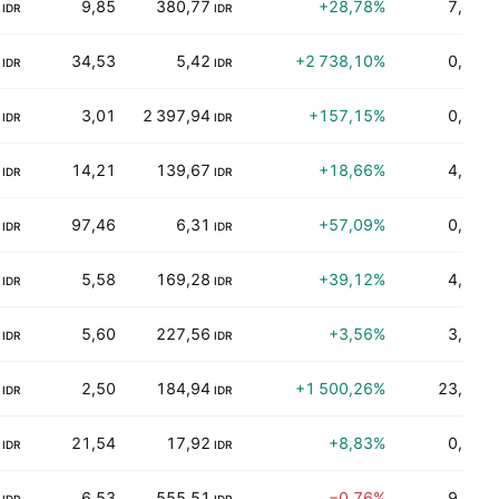
9,85
380,77
+28,78%
7,47%
IDR
IDR
34,53
5,42
+2 738,10%
0,00%
IDR
IDR
3,01
2 397,94
+157,15%
0,42%
IDR
IDR
14,21
139,67
+18,66%
4,33%
IDR
IDR
97,46
6,31
+57,09%
0,00%
IDR
IDR
5,58
169,28
+39,12%
4,56%
IDR
IDR
5,60
227,56
+3,56%
3,53%
IDR
IDR
2,50
184,94
+1 500,26%
23,23%
IDR
IDR
21,54
17,92
+8,83%
0,64%
IDR
IDR
6,53
555,51
−0,76%
9,65%