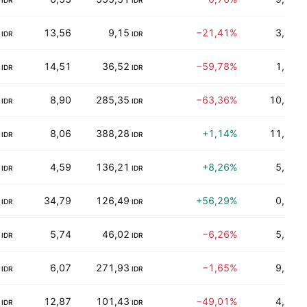
IDR
IDR
13,56
9,15
−21,41%
3,31%
IDR
IDR
14,51
36,52
−59,78%
1,89%
IDR
IDR
8,90
285,35
−63,36%
10,54%
IDR
IDR
8,06
388,28
+1,14%
11,36%
IDR
IDR
4,59
136,21
+8,26%
5,95%
IDR
IDR
34,79
126,49
+56,29%
0,00%
IDR
IDR
5,74
46,02
−6,26%
5,00%
IDR
IDR
6,07
271,93
−1,65%
9,77%
IDR
IDR
12,87
101,43
−49,01%
4,71%
IDR
IDR