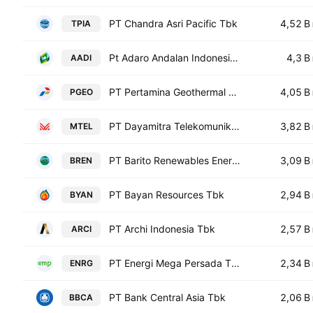
PT Chandra Asri Pacific Tbk
4,52 B
TPIA
Pt Adaro Andalan Indonesia Tbk
4,3 B
AADI
PT Pertamina Geothermal Energy Tbk
4,05 B
PGEO
PT Dayamitra Telekomunikasi Tbk
3,82 B
MTEL
PT Barito Renewables Energy Tbk
3,09 B
BREN
PT Bayan Resources Tbk
2,94 B
BYAN
PT Archi Indonesia Tbk
2,57 B
ARCI
PT Energi Mega Persada Tbk
2,34 B
ENRG
PT Bank Central Asia Tbk
2,06 B
BBCA