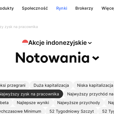
rodukty
Społeczność
Rynki
Brokerzy
Więce
zy zysk na pracownika
Akcje
indonezyjskie
Notowania
ksi przegrani
Duża kapitalizacja
Niska kapitalizacja
Najwyższy zysk na pracownika
Najwyższy przychód na
 beta
Najlepsze wyniki
Najwyższe przychody
Na
ychczasowe Minimum
52 Tygodniowy Szczyt
52 Ty