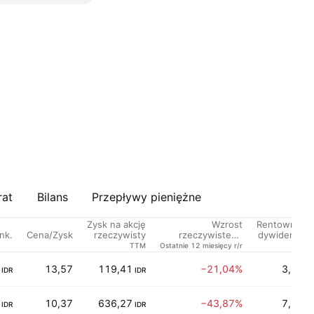
rat
Bilans
Przepływy pieniężne
Zysk na akcję
Wzrost
Rentowność
nk.
Cena/Zysk
rzeczywisty
rzeczywistego
dywidend %
zysku na akcję
TTM
Ostatnie 12 miesięcy r/r
TTM
13,57
119,41
−21,04%
3,17%
IDR
IDR
10,37
636,27
−43,87%
7,83%
IDR
IDR