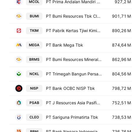
PT Prima Andalan Mandiri Tbk
927,2 M
MCOL
PT Bumi Resources Tbk Class A
901,71 M
BUMI
PT Pabrik Kertas Tjiwi Kimia Tbk
890,26 M
TKIM
PT Bank Mega Tbk
874,64 M
MEGA
PT Bumi Resources Minerals Tbk Class A
862,96 M
BRMS
PT Trimegah Bangun Persada Tbk
804,56 M
NCKL
PT Bank OCBC NISP Tbk
798,72 M
NISP
PT J Resources Asia Pasifik Tbk
752,51 M
PSAB
PT Sariguna Primatirta Tbk
738,53 M
CLEO
PT Bank Negara Indonesia (Persero) Tbk Class B
736,76 M
BBNI