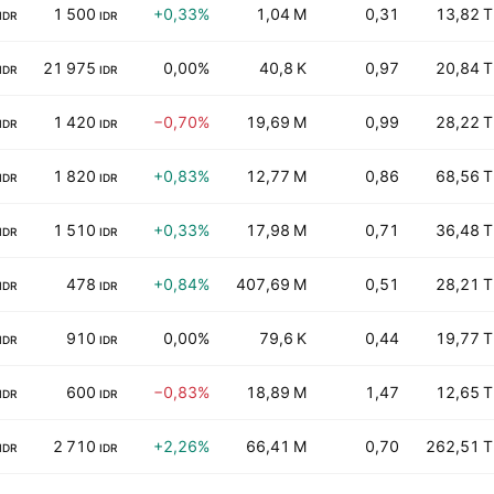
1 500
+0,33%
1,04 M
0,31
13,82 T
IDR
IDR
21 975
0,00%
40,8 K
0,97
20,84 T
IDR
IDR
1 420
−0,70%
19,69 M
0,99
28,22 T
IDR
IDR
1 820
+0,83%
12,77 M
0,86
68,56 T
IDR
IDR
1 510
+0,33%
17,98 M
0,71
36,48 T
IDR
IDR
478
+0,84%
407,69 M
0,51
28,21 T
IDR
IDR
910
0,00%
79,6 K
0,44
19,77 T
IDR
IDR
600
−0,83%
18,89 M
1,47
12,65 T
IDR
IDR
2 710
+2,26%
66,41 M
0,70
262,51 T
IDR
IDR