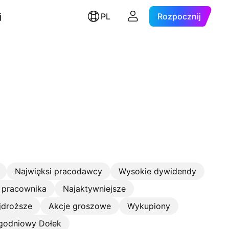
j
PL
Rozpocznij
Najwięksi pracodawcy
Wysokie dywidendy
 pracownika
Najaktywniejsze
jdroższe
Akcje groszowe
Wykupiony
godniowy Dołek