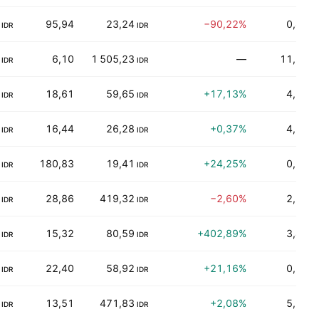
95,94
23,24
−90,22%
0,47%
IDR
IDR
6,10
1 505,23
—
11,19%
IDR
IDR
18,61
59,65
+17,13%
4,54%
IDR
IDR
16,44
26,28
+0,37%
4,18%
IDR
IDR
180,83
19,41
+24,25%
0,12%
IDR
IDR
28,86
419,32
−2,60%
2,20%
IDR
IDR
15,32
80,59
+402,89%
3,43%
IDR
IDR
22,40
58,92
+21,16%
0,00%
IDR
IDR
13,51
471,83
+2,08%
5,61%
IDR
IDR