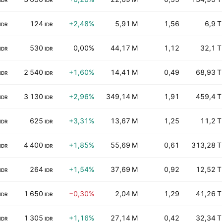
IDR
IDR
124
+2,48%
5,91 M
1,56
6,9 T
IDR
IDR
530
0,00%
44,17 M
1,12
32,1 T
IDR
IDR
2 540
+1,60%
14,41 M
0,49
68,93 T
IDR
IDR
3 130
+2,96%
349,14 M
1,91
459,4 T
IDR
IDR
625
+3,31%
13,67 M
1,25
11,2 T
IDR
IDR
4 400
+1,85%
55,69 M
0,61
313,28 T
IDR
IDR
264
+1,54%
37,69 M
0,92
12,52 T
IDR
IDR
1 650
−0,30%
2,04 M
1,29
41,26 T
IDR
IDR
1 305
+1,16%
27,14 M
0,42
32,34 T
IDR
IDR