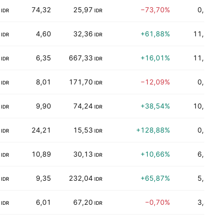
74,32
25,97
−73,70%
0,09%
IDR
IDR
4,60
32,36
+61,88%
11,22%
IDR
IDR
6,35
667,33
+16,01%
11,36%
IDR
IDR
8,01
171,70
−12,09%
0,00%
IDR
IDR
9,90
74,24
+38,54%
10,10%
IDR
IDR
24,21
15,53
+128,88%
0,00%
IDR
IDR
10,89
30,13
+10,66%
6,75%
IDR
IDR
9,35
232,04
+65,87%
5,84%
IDR
IDR
6,01
67,20
−0,70%
3,44%
IDR
IDR