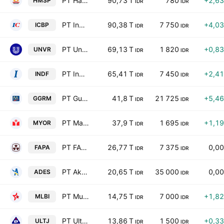
PT Hanjaya Mandala Sampoerna Tbk
90,73 T
780
+2,6
HMSP
IDR
IDR
PT Indofood CBP Sukses Makmur Tbk
90,38 T
7 750
+4,0
ICBP
IDR
IDR
PT Unilever Indonesia Tbk
69,13 T
1 820
+0,8
UNVR
IDR
IDR
PT Indofood Sukses Makmur Tbk
65,41 T
7 450
+2,4
INDF
IDR
IDR
PT Gudang Garam Tbk
41,8 T
21 725
+5,4
GGRM
IDR
IDR
PT Mayora Indah Tbk
37,9 T
1 695
+1,1
MYOR
IDR
IDR
PT FAP Agri Tbk
26,77 T
7 375
0,0
FAPA
IDR
IDR
PT Akasha Wira International Tbk
20,65 T
35 000
0,0
ADES
IDR
IDR
PT Multi Bintang Indonesia Tbk
14,75 T
7 000
+1,8
MLBI
IDR
IDR
PT Ultrajaya Milk Industry & Trading Co. Tbk
13,86 T
1 500
+0,3
ULTJ
IDR
IDR