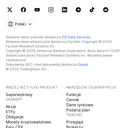
Polski
Wybrane dane rynkowe dostarcza
ICE Data Services
.
Wybrane dane referencyjne dostarcza FactSet. Copyright © 2026
FactSet Research Systems Inc.
Copyright © 2026, American Bankers Association. Baza danych CUSIP
dostarczana przez FactSet Research Systems Inc. Wszelkie prawa
zastrzeżone.
Dokumenty SEC i inne dokumenty dostarcza
Quartr
.
© 2026 TradingView, Inc.
WIĘCEJ NIŻ TYLKO PRODUKT
NARZĘDZIA I SUBSKRYPCJE
Superwykresy
Funkcje
SKANERY
Cennik
Dane rynkowe
Akcje
Podaruj plan
ETFy
TRADING
Obligacje
Monety kryptowalutowe
Przegląd
Pary CEX
Brokerzy