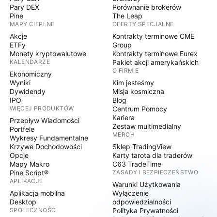
Pary DEX
Porównanie brokerów
Pine
The Leap
MAPY CIEPLNE
OFERTY SPECJALNE
Akcje
Kontrakty terminowe CME
ETFy
Group
Monety kryptowalutowe
Kontrakty terminowe Eurex
KALENDARZE
Pakiet akcji amerykańskich
O FIRMIE
Ekonomiczny
Wyniki
Kim jesteśmy
Dywidendy
Misja kosmiczna
IPO
Blog
WIĘCEJ PRODUKTÓW
Centrum Pomocy
Kariera
Przepływ Wiadomości
Zestaw multimedialny
Portfele
MERCH
Wykresy Fundamentalne
Krzywe Dochodowości
Sklep TradingView
Opcje
Karty tarota dla traderów
Mapy Makro
C63 TradeTime
Pine Script®
ZASADY I BEZPIECZEŃSTWO
APLIKACJE
Warunki Użytkowania
Aplikacja mobilna
Wyłączenie
Desktop
odpowiedzialności
SPOŁECZNOŚĆ
Polityka Prywatności