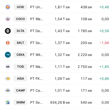
PT Uni-Charm Indonesia Tbk
1,81 T
438
+0,4
UCID
IDR
IDR
PT Wahana Interfood Nusantara Tbk
1,54 T
108
0,0
COCO
IDR
IDR
PT Delta Djakarta Tbk
1,43 T
1 785
+0,5
DLTA
IDR
IDR
PT Sekar Laut Tbk
1,37 T
200
−1,9
SKLT
IDR
IDR
PT Wilmar Cahaya Indonesia Tbk
1,32 T
2 220
0,0
CEKA
IDR
IDR
PT Mandom Indonesia Tbk
1,11 T
2 750
+1,8
TCID
IDR
IDR
PT FKS Food Sejahtera Tbk Class A
1,09 T
117
+0,8
AISA
IDR
IDR
PT Campina Ice Cream Industry Tbk
1,01 T
171
0,0
CAMP
IDR
IDR
PT Sekar Bumi Tbk
934,26 B
540
0,0
SKBM
IDR
IDR