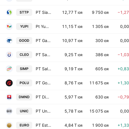
PT Siantar Top Tbk
12,77 T
9 750
−1,2
STTP
IDR
IDR
Pt Yupi Indo Jelly Gum Tbk
11,15 T
1 305
0,0
YUPI
IDR
IDR
PT Garudafood Putra Putri Jaya Tbk
10,97 T
300
0,0
GOOD
IDR
IDR
PT Sariguna Primatirta Tbk
9,25 T
386
−1,0
CLEO
IDR
IDR
PT Salim Ivomas Pratama Tbk
9,19 T
605
+0,8
SIMP
IDR
IDR
PT Golden Flower Tbk
8,76 T
11 675
+1,3
POLU
IDR
IDR
PT Diamond Food Indonesia Tbk
5,97 T
630
−0,7
DMND
IDR
IDR
PT Unggul Indah Cahaya Tbk
5,78 T
15 075
0,0
UNIC
IDR
IDR
PT Estee Gold Feet Tbk
4,84 T
1 900
+1,3
EURO
IDR
IDR