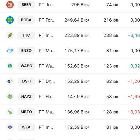
PT Jobubu Jarum Minahasa Tbk
296 B
74
0,0
BEER
IDR
IDR
PT Formosa Ingredient Factory Tbk
249,64 B
216
0,0
BOBA
IDR
IDR
PT Indonesian Tobacco Tbk
223,89 B
238
+3,4
ITIC
IDR
IDR
PT Morenzo Abadi Perkasa Tbk
175,17 B
81
0,0
ENZO
IDR
IDR
PT Wahana Pronatural Tbk
152,63 B
123
+0,8
WAPO
IDR
IDR
PT Dharma Samudera Fishing Industries Tbk
152,29 B
82
−1,2
DSFI
IDR
IDR
PT Hassana Boga Sejahtera Tbk
147,9 B
58
−1,6
NAYZ
IDR
IDR
PT Martina Berto Tbk
136,96 B
128
−3,0
MBTO
IDR
IDR
PT Indo American Seafoods Tbk
112,59 B
81
0,0
ISEA
IDR
IDR