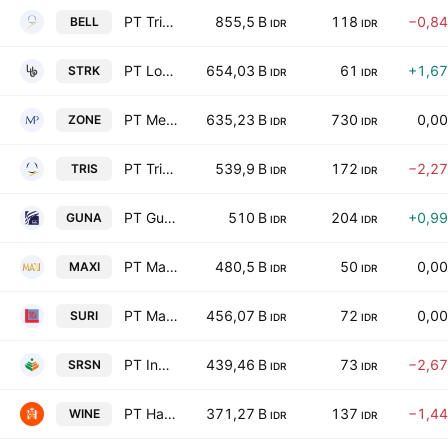
PT Trisula Textile Industries Tbk
855,5 B
118
−0,8
BELL
IDR
IDR
PT Lovina Beach Brewery Tbk
654,03 B
61
+1,6
STRK
IDR
IDR
PT Mega Perintis Tbk
635,23 B
730
0,0
ZONE
IDR
IDR
PT Trisula International Tbk
539,9 B
172
−2,2
TRIS
IDR
IDR
PT Gunanusa Eramandiri Tbk
510 B
204
+0,9
GUNA
IDR
IDR
PT Maxindo Karya Anugerah Tbk
480,5 B
50
0,0
MAXI
IDR
IDR
PT Maja Agung Latexindo Tbk
456,07 B
72
0,0
SURI
IDR
IDR
PT Indo Acidatama Tbk
439,46 B
73
−2,6
SRSN
IDR
IDR
PT Hatten Bali Tbk
371,27 B
137
−1,4
WINE
IDR
IDR