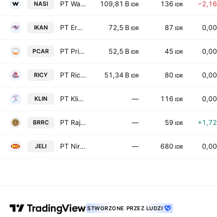
PT Wahana Inti Makmur Tbk
109,81 B
136
−2,1
NASI
IDR
IDR
PT Era Mandiri Cemerlang Tbk
72,5 B
87
0,0
IKAN
IDR
IDR
PT Prima Cakrawala Abadi Tbk
52,5 B
45
0,0
PCAR
IDR
IDR
PT Ricky Putra Globalindo Tbk
51,34 B
80
0,0
RICY
IDR
IDR
PT Klinko Karya Imaji Tbk
—
116
0,0
KLIN
IDR
PT Raja Roti Cemerlang Tbk
—
59
+1,7
BRRC
IDR
PT Niramas Utama Tbk
—
680
0,0
JELI
IDR
STWORZONE PRZEZ LUDZI