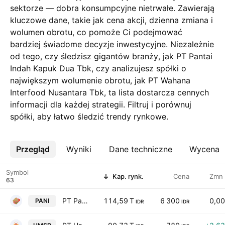
sektorze — dobra konsumpcyjne nietrwałe. Zawierają
kluczowe dane, takie jak cena akcji, dzienna zmiana i
wolumen obrotu, co pomoże Ci podejmować
bardziej świadome decyzje inwestycyjne. Niezależnie
od tego, czy śledzisz gigantów branży, jak PT Pantai
Indah Kapuk Dua Tbk, czy analizujesz spółki o
największym wolumenie obrotu, jak PT Wahana
Interfood Nusantara Tbk, ta lista dostarcza cennych
informacji dla każdej strategii. Filtruj i porównuj
spółki, aby łatwo śledzić trendy rynkowe.
Przegląd
Więcej
Wyniki
Dane techniczne
Wycena
Symbol
Kap. rynk.
Cena
Zmn
PT Pantai Indah Kapuk Dua Tbk
114,59 T
6 300
0,0
PANI
IDR
IDR