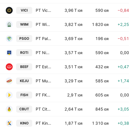
PT Victoria Care Indonesia Tbk
3,96 T
590
−0,8
VICI
IDR
IDR
PT Wismilak Inti Makmur Tbk
3,82 T
1 820
+2,2
WIIM
IDR
IDR
PT Palma Serasih Tbk.
3,69 T
196
−0,5
PSGO
IDR
IDR
PT Nippon Indosari Corpindo Tbk
3,57 T
590
0,0
ROTI
IDR
IDR
PT Estika Tata Tiara Tbk
3,51 T
432
+0,4
BEEF
IDR
IDR
PT Mulia Boga Raya Tbk
3,29 T
585
+1,7
KEJU
IDR
IDR
PT FKS Multi Agro Tbk
2,9 T
605
0,0
FISH
IDR
IDR
PT Citra Borneo Utama Tbk
2,64 T
845
+3,0
CBUT
IDR
IDR
PT Kino Indonesia Tbk
1,87 T
1 310
+0,3
KINO
IDR
IDR