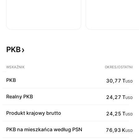
PKB
WSKAŹNIK
OKRES/OSTATNI
PKB
30,77 T
USD
Realny PKB
24,27 T
USD
Produkt krajowy brutto
24,25 T
USD
PKB na mieszkańca według PSN
76,93 K
USD