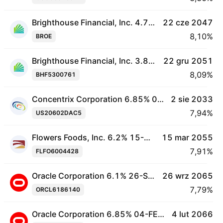
Brighthouse Financial, Inc. 4.7% 22-JUN-2047
22 cze 2047
8,10%
BROE
Brighthouse Financial, Inc. 3.85% 22-DEC-2051
22 gru 2051
8,09%
BHF5300761
Concentrix Corporation 6.85% 02-AUG-2033
2 sie 2033
7,94%
US20602DAC5
Flowers Foods, Inc. 6.2% 15-MAR-2055
15 mar 2055
7,91%
FLFO6004428
Oracle Corporation 6.1% 26-SEP-2065
26 wrz 2065
7,79%
ORCL6186140
Oracle Corporation 6.85% 04-FEB-2066
4 lut 2066