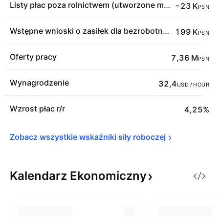
Listy płac poza rolnictwem (utworzone miejsca pracy)
−23 K
PSN
Wstępne wnioski o zasiłek dla bezrobotnych
199 K
PSN
Oferty pracy
7,36 M
PSN
Wynagrodzenie
32,4
USD / HOUR
Wzrost płac r/r
4,25%
Zobacz wszystkie wskaźniki siły 
roboczej
Kalendarz
Ekonomiczny