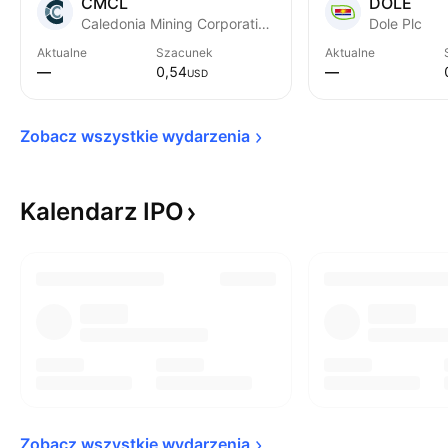
CMCL
DOLE
Caledonia Mining Corporation PLC
Dole Plc
Aktualne
Szacunek
Aktualne
—
0,54
—
USD
Zobacz wszystkie 
wydarzenia
Kalendarz
IPO
Zobacz wszystkie 
wydarzenia