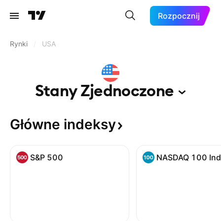
Rozpocznij
Rynki
/
USA
Stany
Zjednoczone
Główne
indeksy
S&P 500
NASDAQ 100 Ind