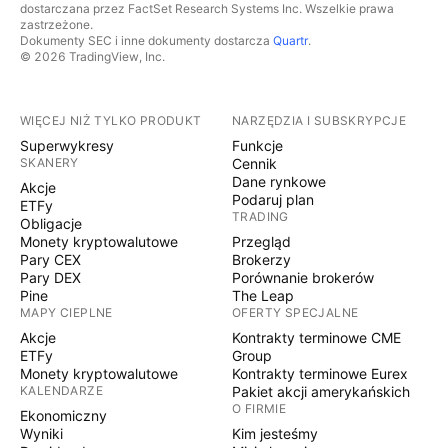
dostarczana przez FactSet Research Systems Inc. Wszelkie prawa
zastrzeżone.
Dokumenty SEC i inne dokumenty dostarcza
Quartr
.
© 2026 TradingView, Inc.
WIĘCEJ NIŻ TYLKO PRODUKT
NARZĘDZIA I SUBSKRYPCJE
Superwykresy
Funkcje
SKANERY
Cennik
Dane rynkowe
Akcje
Podaruj plan
ETFy
TRADING
Obligacje
Monety kryptowalutowe
Przegląd
Pary CEX
Brokerzy
Pary DEX
Porównanie brokerów
Pine
The Leap
MAPY CIEPLNE
OFERTY SPECJALNE
Akcje
Kontrakty terminowe CME
ETFy
Group
Monety kryptowalutowe
Kontrakty terminowe Eurex
KALENDARZE
Pakiet akcji amerykańskich
O FIRMIE
Ekonomiczny
Wyniki
Kim jesteśmy