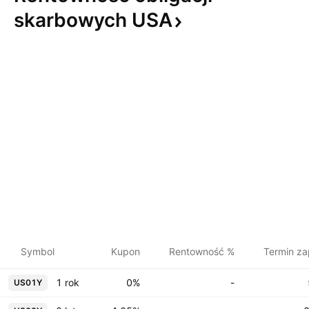
skarbowych
USA
Symbol
Kupon
Rentowność %
Termin za
1 rok
0%
-
US01Y