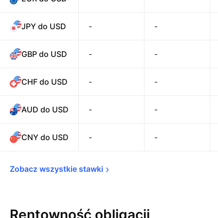
JPY do USD
-
-
GBP do USD
-
-
CHF do USD
-
-
AUD do USD
-
-
CNY do USD
-
-
Zobacz wszystkie 
stawki
Rentowność obligacji