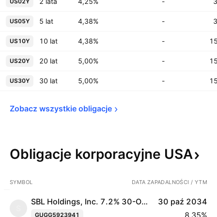
2 lata
4,25%
-
3
US02Y
5 lat
4,38%
-
3
US05Y
10 lat
4,38%
-
15
US10Y
20 lat
5,00%
-
15
US20Y
30 lat
5,00%
-
15
US30Y
Zobacz wszystkie 
obligacje
Obligacje korporacyjne
USA
SYMBOL
DATA ZAPADALNOŚCI / YTM
SBL Holdings, Inc. 7.2% 30-OCT-2034
30 paź 2034
S
8,35%
GUGG5923941