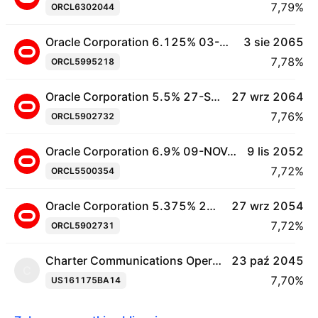
7,79%
ORCL6302044
Oracle Corporation 6.125% 03-AUG-2065
3 sie 2065
7,78%
ORCL5995218
Oracle Corporation 5.5% 27-SEP-2064
27 wrz 2064
7,76%
ORCL5902732
Oracle Corporation 6.9% 09-NOV-2052
9 lis 2052
7,72%
ORCL5500354
Oracle Corporation 5.375% 27-SEP-2054
27 wrz 2054
7,72%
ORCL5902731
Charter Communications Operating. LLC 6.484% 23-OCT-2045
23 paź 2045
C
7,70%
US161175BA14