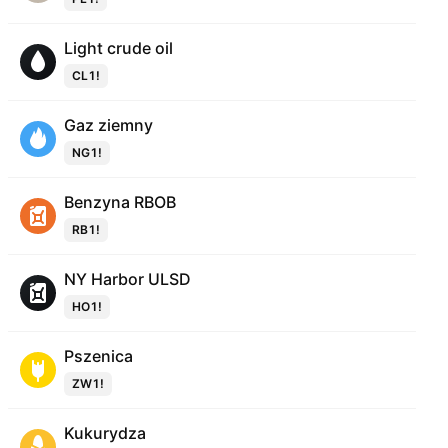
Light crude oil
CL1!
Gaz ziemny
NG1!
Benzyna RBOB
RB1!
NY Harbor ULSD
HO1!
Pszenica
ZW1!
Kukurydza