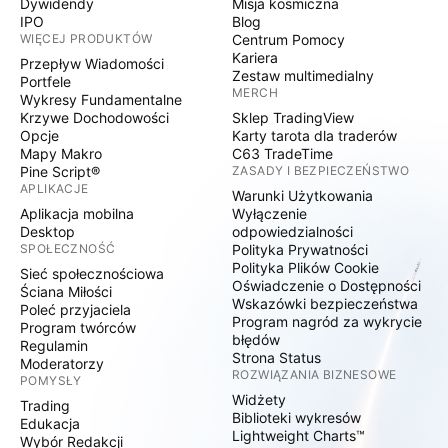
Dywidendy
Misja kosmiczna
IPO
Blog
WIĘCEJ PRODUKTÓW
Centrum Pomocy
Kariera
Przepływ Wiadomości
Zestaw multimedialny
Portfele
MERCH
Wykresy Fundamentalne
Krzywe Dochodowości
Sklep TradingView
Opcje
Karty tarota dla traderów
Mapy Makro
C63 TradeTime
Pine Script®
ZASADY I BEZPIECZEŃSTWO
APLIKACJE
Warunki Użytkowania
Aplikacja mobilna
Wyłączenie
Desktop
odpowiedzialności
SPOŁECZNOŚĆ
Polityka Prywatności
Polityka Plików Cookie
Sieć społecznościowa
Oświadczenie o Dostępności
Ściana Miłości
Wskazówki bezpieczeństwa
Poleć przyjaciela
Program nagród za wykrycie
Program twórców
błędów
Regulamin
Strona Status
Moderatorzy
ROZWIĄZANIA BIZNESOWE
POMYSŁY
Widżety
Trading
Biblioteki wykresów
Edukacja
Lightweight Charts™
Wybór Redakcji