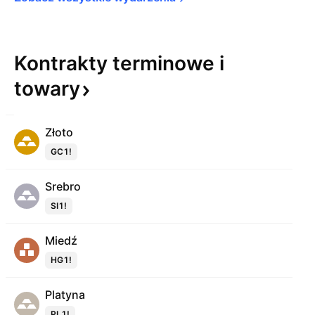
Kontrakty terminowe i
towary
Złoto
GC1!
Srebro
SI1!
Miedź
HG1!
Platyna
PL1!