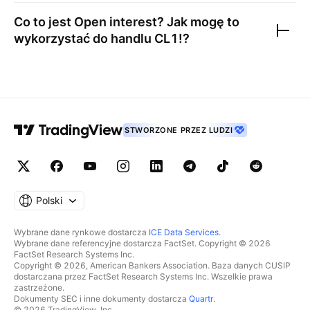
Co to jest Open interest? Jak mogę to
wykorzystać do handlu
CL1!
?
STWORZONE PRZEZ LUDZI
Polski
Wybrane dane rynkowe dostarcza
ICE Data Services
.
Wybrane dane referencyjne dostarcza FactSet. Copyright © 2026
FactSet Research Systems Inc.
Copyright © 2026, American Bankers Association. Baza danych CUSIP
dostarczana przez FactSet Research Systems Inc. Wszelkie prawa
zastrzeżone.
Dokumenty SEC i inne dokumenty dostarcza
Quartr
.
© 2026 TradingView, Inc.