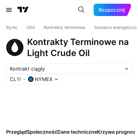
Rozpocznij
Rynki
/
USA
/
Kontrakty terminowe
/
Surowce energetycz
Kontrakty Terminowe na
Light Crude Oil
Kontrakt ciągły
CL1!
NYMEX
Przegląd
Społeczność
Dane techniczne
Krzywa prognos