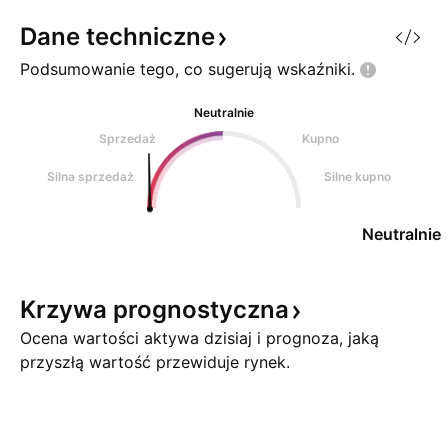
sekwencję, w której miedź
dla benzyny RBOB.
(MC1!) działa jako wskaźnik
historycznie wys
Dane
techniczne
wyprzedzający (leading
ze sobą, pokazują
Podsumowanie tego, co sugerują
wskaźniki.
indicator) dla ropy. Poprzedni
totalne rozwarstwi
Neutralnie
Sprzedaż
Kupno
Silna sprzedaż
Silne kupno
Neutralnie
Krzywa
prognostyczna
Ocena wartości aktywa dzisiaj i prognoza, jaką
przyszłą wartość przewiduje rynek.