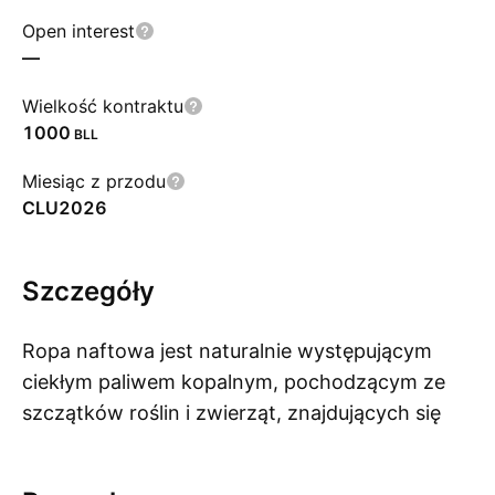
Open interest
—
Wielkość kontraktu
1000
BLL
Miesiąc z przodu
CLU2026
Szczegóły
Ropa naftowa jest naturalnie występującym
ciekłym paliwem kopalnym, pochodzącym ze
szczątków roślin i zwierząt, znajdujących się
Po
pod ziemią i narażonych na działanie wysokich
temperatur i ciśnienia. Ropa naftowa jest