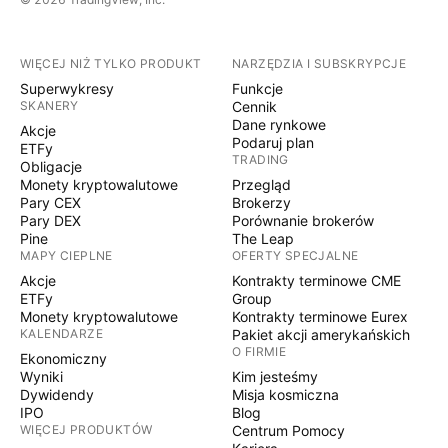
WIĘCEJ NIŻ TYLKO PRODUKT
NARZĘDZIA I SUBSKRYPCJE
Superwykresy
Funkcje
SKANERY
Cennik
Dane rynkowe
Akcje
Podaruj plan
ETFy
TRADING
Obligacje
Monety kryptowalutowe
Przegląd
Pary CEX
Brokerzy
Pary DEX
Porównanie brokerów
Pine
The Leap
MAPY CIEPLNE
OFERTY SPECJALNE
Akcje
Kontrakty terminowe CME
ETFy
Group
Monety kryptowalutowe
Kontrakty terminowe Eurex
KALENDARZE
Pakiet akcji amerykańskich
O FIRMIE
Ekonomiczny
Wyniki
Kim jesteśmy
Dywidendy
Misja kosmiczna
IPO
Blog
WIĘCEJ PRODUKTÓW
Centrum Pomocy