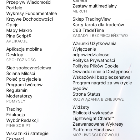
Kariera
Przepływ Wiadomości
Zestaw multimedialny
Portfele
MERCH
Wykresy Fundamentalne
Krzywe Dochodowości
Sklep TradingView
Opcje
Karty tarota dla traderów
Mapy Makro
C63 TradeTime
Pine Script®
ZASADY I BEZPIECZEŃSTWO
APLIKACJE
Warunki Użytkowania
Aplikacja mobilna
Wyłączenie
Desktop
odpowiedzialności
SPOŁECZNOŚĆ
Polityka Prywatności
Polityka Plików Cookie
Sieć społecznościowa
Oświadczenie o Dostępności
Ściana Miłości
Wskazówki bezpieczeństwa
Poleć przyjaciela
Program nagród za wykrycie
Program twórców
błędów
Regulamin
Strona Status
Moderatorzy
ROZWIĄZANIA BIZNESOWE
POMYSŁY
Widżety
Trading
Biblioteki wykresów
Edukacja
Lightweight Charts™
Wybór Redakcji
Zaawansowane Wykresy
PINE SCRIPT
Platforma Handlowa
Wskaźniki i strategie
MOŻLIWOŚCI ROZWOJU
Eksperci