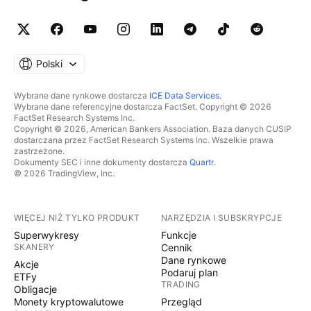
Polski
Wybrane dane rynkowe dostarcza
ICE Data Services
.
Wybrane dane referencyjne dostarcza FactSet. Copyright © 2026
FactSet Research Systems Inc.
Copyright © 2026, American Bankers Association. Baza danych CUSIP
dostarczana przez FactSet Research Systems Inc. Wszelkie prawa
zastrzeżone.
Dokumenty SEC i inne dokumenty dostarcza
Quartr
.
© 2026 TradingView, Inc.
WIĘCEJ NIŻ TYLKO PRODUKT
NARZĘDZIA I SUBSKRYPCJE
Superwykresy
Funkcje
SKANERY
Cennik
Dane rynkowe
Akcje
Podaruj plan
ETFy
TRADING
Obligacje
Monety kryptowalutowe
Przegląd