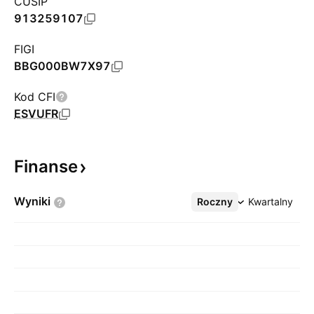
CUSIP
913259107
FIGI
BBG000BW7X97
Kod CFI
ESVUFR
Finanse
Wyniki
Roczny
Więcej
Kwartalny