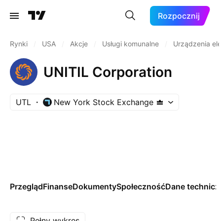
Rozpocznij
Rynki
/
USA
/
Akcje
/
Usługi komunalne
/
Urządzenia el
UNITIL Corporation
UTL
New York Stock Exchange
Przegląd
Finanse
Dokumenty
Społeczność
Dane technicz
Pełny wykres