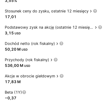
3,55%
Stosunek ceny do zysku, ostatnie 12 miesięcy
17,01
Podstawowy zysk na akcję (ostatnie 12 miesięcy)
3,15
USD
Dochód netto (rok fiskalny)
‪50,20 M‬
USD
Przychody (rok fiskalny)
‪536,00 M‬
USD
Akcje w obrocie giełdowym
‪17,83 M‬
Beta (1Y)
−0,37