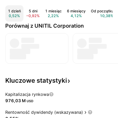
1 dzień
5 dni
1 miesiąc
6 miesięcy
Od początku r
0,52%
−0,92%
2,22%
4,12%
10,38%
Porównaj z UNITIL Corporation
Kluczowe
statystyki
Kapitalizacja rynkowa
‪976,03 M‬
USD
Rentowność dywidendy (wskazywana)