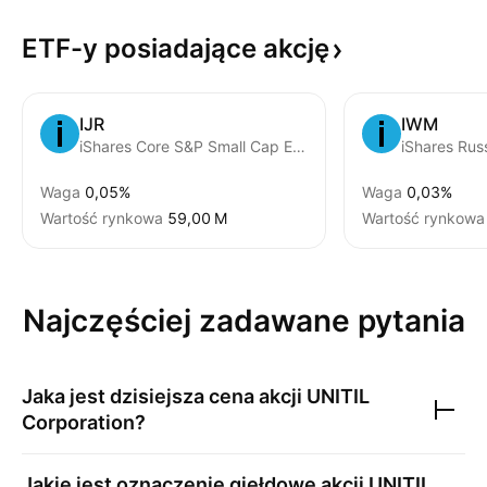
ETF-y posiadające
akcję
IJR
IWM
iShares Core S&P Small Cap ETF
iShares Rus
Waga
0,05%
Waga
0,03%
Wartość rynkowa
‪59,00 M‬
Wartość rynkowa
Najczęściej zadawane pytania
Jaka jest dzisiejsza cena akcji
UNITIL
Corporation
?
Jakie jest oznaczenie giełdowe akcji
UNITIL