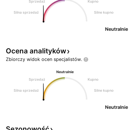
Sprzedaż
Kupno
Silna sprzedaż
Silne kupno
Neutralnie
Ocena
analityków
Zbiorczy widok ocen
specjalistów.
Neutralnie
Sprzedaż
Kupno
Silna sprzedaż
Silne kupno
Neutralnie
Sezonowość