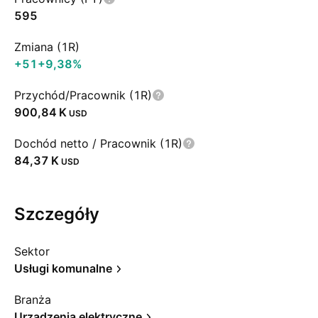
595
Zmiana (1R)
+51
+9,38%
Przychód/Pracownik (1R)
‪900,84 K‬
USD
Dochód netto / Pracownik (1R)
‪84,37 K‬
USD
Szczegóły
Sektor
Usługi komunalne
Branża
Urządzenia elektryczne