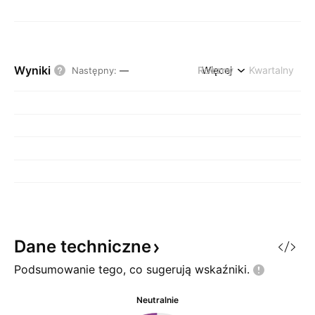
Wyniki
Roczny
Więcej
Kwartalny
Następny
:
—
Dane
techniczne
Podsumowanie tego, co sugerują
wskaźniki.
Neutralnie