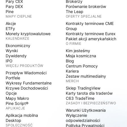
Pary CEX
Brokerzy
Pary DEX
Porównanie brokerów
Pine
The Leap
MAPY CIEPLNE
OFERTY SPECJALNE
Akcje
Kontrakty terminowe CME
ETFy
Group
Monety kryptowalutowe
Kontrakty terminowe Eurex
KALENDARZE
Pakiet akcji amerykańskich
O FIRMIE
Ekonomiczny
Wyniki
Kim jesteśmy
Dywidendy
Misja kosmiczna
IPO
Blog
WIĘCEJ PRODUKTÓW
Centrum Pomocy
Kariera
Przepływ Wiadomości
Zestaw multimedialny
Portfele
MERCH
Wykresy Fundamentalne
Krzywe Dochodowości
Sklep TradingView
Opcje
Karty tarota dla traderów
Mapy Makro
C63 TradeTime
Pine Script®
ZASADY I BEZPIECZEŃSTWO
APLIKACJE
Warunki Użytkowania
Aplikacja mobilna
Wyłączenie
Desktop
odpowiedzialności
SPOŁECZNOŚĆ
Polityka Prywatności