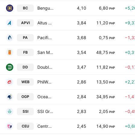
Benguet Corp. Class A
4,10
6,80
+5,2
BC
PHP
Altus Property Ventures, Inc.
3,84
11,20
+9,3
APVI
PHP
Pacifica Holdings, Inc.
3,68
0,75
−1,3
PA
PHP
San Miguel Food & Beverage, Inc.
3,54
48,75
+0,3
FB
PHP
DoubleDragon Corporation
3,47
11,82
−0,1
DD
PHP
PhilWeb Corporation
2,86
13,50
+2,2
WEB
PHP
OceanaGold Philippines, Inc.
2,84
34,95
−1,4
OGP
PHP
SSI Group, Inc.
2,83
2,05
−0,4
SSI
PHP
Centro Escolar University
2,45
14,90
+0,6
CEU
PHP