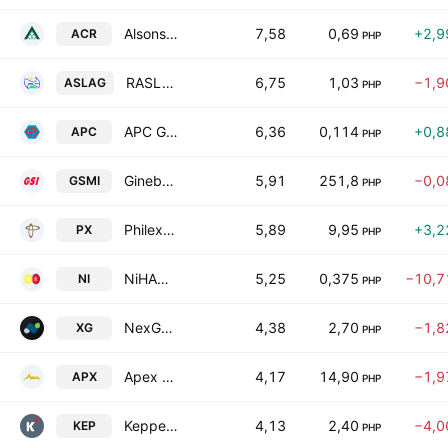
Alsons Consolidated Resources Inc.
7,58
0,69
+2,9
ACR
PHP
RASLAG Corp
6,75
1,03
−1,9
ASLAG
PHP
APC Group Inc.
6,36
0,114
+0,8
APC
PHP
Ginebra San Miguel, Inc.
5,91
251,8
−0,0
GSMI
PHP
Philex Mining Corp.
5,89
9,95
+3,2
PX
PHP
NiHAO Mineral Resources International, Inc.
5,25
0,375
−10,7
NI
PHP
NexGen Energy Corp
4,38
2,70
−1,8
XG
PHP
Apex Mining Co. Inc.
4,17
14,90
−1,9
APX
PHP
Keppel Philippines Properties, Inc.
4,13
2,40
−4,0
KEP
PHP