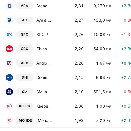
Araneta Properties Inc.
2,31
0,270
+3,8
ARA
PHP
Ayala Corp.
2,27
493,0
−0,8
AC
PHP
SPC Power Corporation
2,26
10,06
−1,3
SPC
PHP
China Banking Corp.
2,20
54,00
+2,8
CBC
PHP
Anglo Philippine Holdings Corp.
2,20
1,67
+8,4
APO
PHP
Dominion Holdings, Inc.
2,15
8,98
+2,7
DHI
PHP
SM Investments Corporation
2,10
591,5
−0,5
SM
PHP
Keepers Holdings. Inc
2,08
1,90
+0,5
KEEPR
PHP
Monde Nissin Corp.
1,99
7,20
+2,4
MONDE
PHP