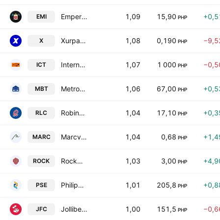
Emperador Inc.
1,09
15,90
+0,5
EMI
PHP
Xurpas Inc
1,08
0,190
−9,5
X
PHP
International Container Terminal Services, Inc.
1,07
1 000
−0,5
ICT
PHP
Metropolitan Bank & Trust Co.
1,06
67,00
+0,5
MBT
PHP
Robinsons Land Corp.
1,04
17,10
+0,3
RLC
PHP
Marcventures Holdings, Inc.
1,04
0,68
+1,4
MARC
PHP
Rockwell Land Corp.
1,03
3,00
+4,9
ROCK
PHP
Philippine Stock Exchange, Inc.
1,01
205,8
+0,8
PSE
PHP
Jollibee Foods Corp.
1,00
151,5
−0,6
JFC
PHP