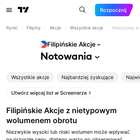
Rozpocznij
Rynki
/
Filipiny
/
Akcje
/
Wszystkie akcje
/
Nietypowy w
Filipińskie
Akcje
Notowania
Wszystkie akcje
Najbardziej zyskujące
Najwi
Utwórz więcej list w Screenerze
Filipińskie Akcje z nietypowym
wolumenem obrotu
Niezwykle wysoki lub niski wolumen może wpływać
na przyszłe ceny, dlatego warto go obserwować,