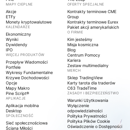
MAPY CIEPLNE
OFERTY SPECJALNE
Akcje
Kontrakty terminowe CME
ETFy
Group
Monety kryptowalutowe
Kontrakty terminowe Eurex
KALENDARZE
Pakiet akcji amerykańskich
O FIRMIE
Ekonomiczny
Wyniki
Kim jesteśmy
Dywidendy
Misja kosmiczna
IPO
Blog
WIĘCEJ PRODUKTÓW
Centrum Pomocy
Kariera
Przepływ Wiadomości
Zestaw multimedialny
Portfele
MERCH
Wykresy Fundamentalne
Krzywe Dochodowości
Sklep TradingView
Opcje
Karty tarota dla traderów
Mapy Makro
C63 TradeTime
Pine Script®
ZASADY I BEZPIECZEŃSTWO
APLIKACJE
Warunki Użytkowania
Aplikacja mobilna
Wyłączenie
Desktop
odpowiedzialności
SPOŁECZNOŚĆ
Polityka Prywatności
Polityka Plików Cookie
Sieć społecznościowa
Oświadczenie o Dostępności
Ściana Miłości