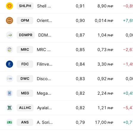
Shell Pilipinas Corporation
0,91
8,90
−0,8
SHLPH
PHP
Oriental Petroleum & Minerals Corp. Class A
0,90
0,014
+7,6
OPM
PHP
DDMP REIT, Inc.
0,87
1,04
0,
DDMPR
PHP
MRC Allied, Inc.
0,85
0,73
−2,6
MRC
PHP
Filinvest Development Corporation
0,84
3,30
−1,4
FDC
PHP
Discovery World Corp.
0,83
0,92
0,
DWC
PHP
Megaworld Corp.
0,82
2,24
+0,4
MEG
PHP
Ayalaland Logistics Holdings Corp.
0,82
1,21
−5,4
ALLHC
PHP
A. Soriano Corp.
0,79
17,00
+0,7
ANS
PHP