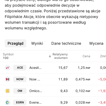
aby podejmować odpowiednie decyzje w
odpowiednim czasie. Poniżej przedstawione są akcje
Filipińskie Akcje, które obecnie wykazują nietypowy
wolumen transakcji i są posortowane według
wolumenu względnego.
Przegląd
Więcej
Wyniki
Dane techniczne
Wycena
Symbol
Relatywny
Cena
Zm
wolumen
Acesite (Philippines) Hotel Corp.
15,67
1,25
0,
ACE
PHP
Now Corporation
11,89
0,475
−5,0
NOW
PHP
Omico Corp.
9,43
0,102
−1,9
OM
PHP
Everwoods Green Resources & Holdings, Inc
9,29
0,028
−3,4
EGRN
PHP