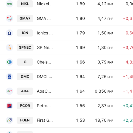
Nickel Asia Corp.
1,89
4,12
0,
NIKL
PHP
GMA Network, Inc.
1,80
4,47
−0,6
GMA7
PHP
Ionics Inc.
1,79
1,50
−0,6
ION
PHP
SP New Energy Corporation
1,69
1,30
−3,7
SPNEC
PHP
Chelsea Logistics & Infrastructure Holdings Corp.
1,66
0,79
−4,8
C
PHP
DMCI Holdings Inc.
1,64
7,26
−1,4
DMC
PHP
AbaCore Capital Holdings Inc
1,64
0,350
−1,4
ABA
PHP
Petron Corp.
1,56
2,37
+0,4
PCOR
PHP
First Gen Corporation
1,53
18,70
+2,6
FGEN
PHP