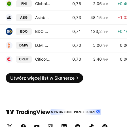
Global Ferronickel Holdings, Inc.
0,75
2,06
+0,4
FNI
PHP
Asiabest Group International Inc.
0,73
48,15
−1,0
ABG
PHP
BDO Unibank, Inc.
0,71
123,2
+0,1
BDO
PHP
D.M. Wenceslao & Associates, Inc.
0,70
5,00
0,
DMW
PHP
Citicore Energy REIT Corp
0,70
3,40
0,
CREIT
PHP
Utwórz więcej list w Skanerze
STWORZONE PRZEZ LUDZI