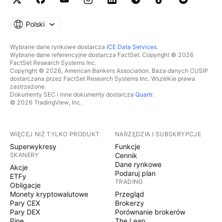
Polski
Wybrane dane rynkowe dostarcza
ICE Data Services
.
Wybrane dane referencyjne dostarcza FactSet. Copyright © 2026
FactSet Research Systems Inc.
Copyright © 2026, American Bankers Association. Baza danych CUSIP
dostarczana przez FactSet Research Systems Inc. Wszelkie prawa
zastrzeżone.
Dokumenty SEC i inne dokumenty dostarcza
Quartr
.
© 2026 TradingView, Inc.
WIĘCEJ NIŻ TYLKO PRODUKT
NARZĘDZIA I SUBSKRYPCJE
Superwykresy
Funkcje
SKANERY
Cennik
Dane rynkowe
Akcje
Podaruj plan
ETFy
TRADING
Obligacje
Monety kryptowalutowe
Przegląd
Pary CEX
Brokerzy
Pary DEX
Porównanie brokerów
Pine
The Leap