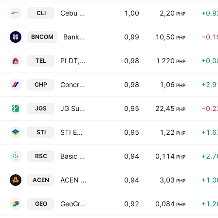
Cebu Landmasters, Inc.
1,00
2,20
+0,9
CLI
PHP
Bank of Commerce
0,99
10,50
−0,1
BNCOM
PHP
PLDT, Inc.
0,98
1 220
+0,0
TEL
PHP
Concreat Holdings Philippines, Inc.
0,98
1,06
+2,9
CHP
PHP
JG Summit Holdings Inc.
0,95
22,45
−0,2
JGS
PHP
STI Education Systems Holdings, Inc.
0,95
1,22
+1,6
STI
PHP
Basic Energy Corporation
0,94
0,114
+2,7
BSC
PHP
ACEN Corporation
0,94
3,03
+1,0
ACEN
PHP
GeoGrace Resources Philippines Inc.
0,92
0,084
+1,2
GEO
PHP