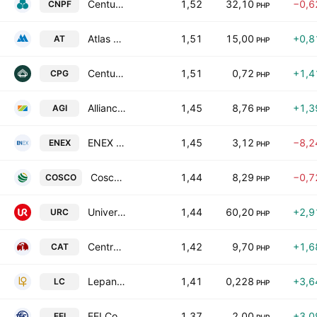
Century Pacific Food, Inc.
1,52
32,10
−0,6
CNPF
PHP
Atlas Consolidated Mining & Development Corp.
1,51
15,00
+0,8
AT
PHP
Century Properties Group Inc.
1,51
0,72
+1,4
CPG
PHP
Alliance Global Group Inc.
1,45
8,76
+1,3
AGI
PHP
ENEX Energy Corp
1,45
3,12
−8,2
ENEX
PHP
Cosco Capital, Inc.
1,44
8,29
−0,7
COSCO
PHP
Universal Robina Corp.
1,44
60,20
+2,9
URC
PHP
Central Azucarera de Tarlac, Inc.
1,42
9,70
+1,6
CAT
PHP
Lepanto Consolidated Mining Co Class A
1,41
0,228
+3,6
LC
PHP
EEI Corporation
1,37
2,00
+3,0
EEI