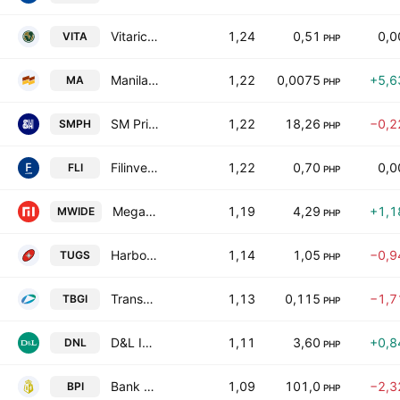
Vitarich Corp.
1,24
0,51
0,
VITA
PHP
Manila Mining Corporation Class A
1,22
0,0075
+5,6
MA
PHP
SM Prime Holdings, Inc.
1,22
18,26
−0,2
SMPH
PHP
Filinvest Land Incorporated
1,22
0,70
0,
FLI
PHP
Megawide Construction Corporation
1,19
4,29
+1,1
MWIDE
PHP
Harbor Star Shipping Services, Inc.
1,14
1,05
−0,9
TUGS
PHP
Transpacific Broadband Group International, Inc.
1,13
0,115
−1,7
TBGI
PHP
D&L Industries, Inc.
1,11
3,60
+0,8
DNL
PHP
Bank of the Philippine Islands
1,09
101,0
−2,3
BPI
PHP