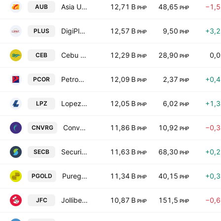
Asia United Bank Corp.
12,71 B
48,65
−1,
AUB
PHP
PHP
DigiPlus Interactive Corp
12,57 B
9,50
+3,
PLUS
PHP
PHP
Cebu Air Inc.
12,29 B
28,90
0,
CEB
PHP
PHP
Petron Corp.
12,09 B
2,37
+0,
PCOR
PHP
PHP
Lopez Holdings Corporation
12,05 B
6,02
+1,
LPZ
PHP
PHP
Converge Information & Communications Technology Solutions Inc
11,86 B
10,92
−0,
CNVRG
PHP
PHP
Security Bank Corp. (Philippines)
11,63 B
68,30
+0,
SECB
PHP
PHP
Puregold Price Club Inc.
11,34 B
40,15
+0,
PGOLD
PHP
PHP
Jollibee Foods Corp.
10,87 B
151,5
−0,
JFC
PHP
PHP