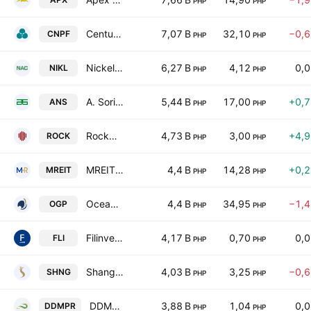
PHP
PHP
Century Pacific Food, Inc.
7,07 B
32,10
−0,
CNPF
PHP
PHP
Nickel Asia Corp.
6,27 B
4,12
0,
NIKL
PHP
PHP
A. Soriano Corp.
5,44 B
17,00
+0,
ANS
PHP
PHP
Rockwell Land Corp.
4,73 B
3,00
+4,
ROCK
PHP
PHP
MREIT, Inc.
4,4 B
14,28
+0,
MREIT
PHP
PHP
OceanaGold Philippines, Inc.
4,4 B
34,95
−1,
OGP
PHP
PHP
Filinvest Land Incorporated
4,17 B
0,70
0,
FLI
PHP
PHP
Shang Properties, Inc.
4,03 B
3,25
−0,
SHNG
PHP
PHP
DDMP REIT, Inc.
3,88 B
1,04
0,
DDMPR
PHP
PHP