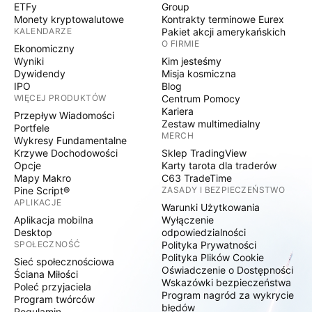
ETFy
Group
Monety kryptowalutowe
Kontrakty terminowe Eurex
KALENDARZE
Pakiet akcji amerykańskich
O FIRMIE
Ekonomiczny
Wyniki
Kim jesteśmy
Dywidendy
Misja kosmiczna
IPO
Blog
WIĘCEJ PRODUKTÓW
Centrum Pomocy
Kariera
Przepływ Wiadomości
Zestaw multimedialny
Portfele
MERCH
Wykresy Fundamentalne
Krzywe Dochodowości
Sklep TradingView
Opcje
Karty tarota dla traderów
Mapy Makro
C63 TradeTime
Pine Script®
ZASADY I BEZPIECZEŃSTWO
APLIKACJE
Warunki Użytkowania
Aplikacja mobilna
Wyłączenie
Desktop
odpowiedzialności
SPOŁECZNOŚĆ
Polityka Prywatności
Polityka Plików Cookie
Sieć społecznościowa
Oświadczenie o Dostępności
Ściana Miłości
Wskazówki bezpieczeństwa
Poleć przyjaciela
Program nagród za wykrycie
Program twórców
błędów
Regulamin