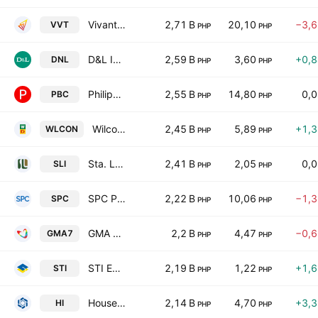
Vivant Corporation
2,71 B
20,10
−3,
VVT
PHP
PHP
D&L Industries, Inc.
2,59 B
3,60
+0,
DNL
PHP
PHP
Philippine Bank of Communications, Inc.
2,55 B
14,80
0,
PBC
PHP
PHP
Wilcon Depot, Inc.
2,45 B
5,89
+1,
WLCON
PHP
PHP
Sta. Lucia Land,Inc.
2,41 B
2,05
0,
SLI
PHP
PHP
SPC Power Corporation
2,22 B
10,06
−1,
SPC
PHP
PHP
GMA Network, Inc.
2,2 B
4,47
−0,
GMA7
PHP
PHP
STI Education Systems Holdings, Inc.
2,19 B
1,22
+1,
STI
PHP
PHP
House of Investments, Inc.
2,14 B
4,70
+3,
HI
PHP
PHP