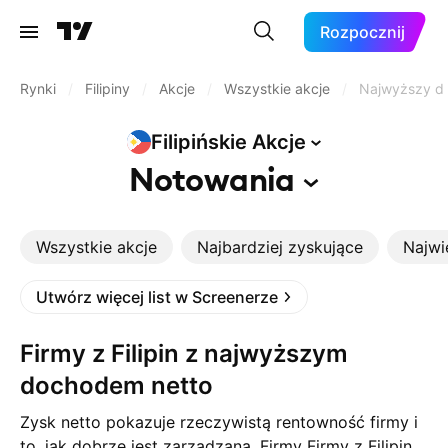
Rozpocznij
Rynki
/
Filipiny
/
Akcje
/
Wszystkie akcje
/
Najwyższy d
Filipińskie
Akcje
Notowania
Wszystkie akcje
Najbardziej zyskujące
Najwi
Utwórz więcej list w Screenerze
Firmy z Filipin z najwyższym
dochodem netto
Zysk netto pokazuje rzeczywistą rentowność firmy i
to, jak dobrze jest zarządzana. Firmy Firmy z Filipin