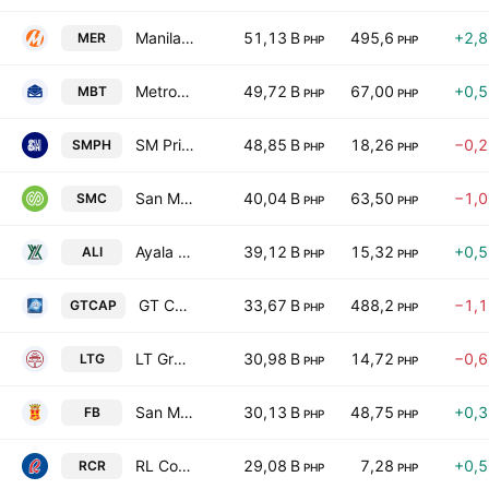
Manila Electric Co.
51,13 B
495,6
+2,
MER
PHP
PHP
Metropolitan Bank & Trust Co.
49,72 B
67,00
+0,
MBT
PHP
PHP
SM Prime Holdings, Inc.
48,85 B
18,26
−0,
SMPH
PHP
PHP
San Miguel Corporation
40,04 B
63,50
−1,
SMC
PHP
PHP
Ayala Land Inc.
39,12 B
15,32
+0,
ALI
PHP
PHP
GT Capital Holdings, Inc.
33,67 B
488,2
−1,
GTCAP
PHP
PHP
LT Group, Inc.
30,98 B
14,72
−0,
LTG
PHP
PHP
San Miguel Food & Beverage, Inc.
30,13 B
48,75
+0,
FB
PHP
PHP
RL Commercial REIT, Inc.
29,08 B
7,28
+0,
RCR
PHP
PHP