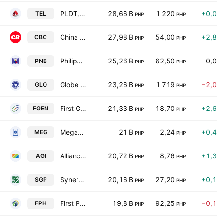
PLDT, Inc.
28,66 B
1 220
+0,
TEL
PHP
PHP
China Banking Corp.
27,98 B
54,00
+2,
CBC
PHP
PHP
Philippine National Bank
25,26 B
62,50
0,
PNB
PHP
PHP
Globe Telecom Inc.
23,26 B
1 719
−2,
GLO
PHP
PHP
First Gen Corporation
21,33 B
18,70
+2,
FGEN
PHP
PHP
Megaworld Corp.
21 B
2,24
+0,
MEG
PHP
PHP
Alliance Global Group Inc.
20,72 B
8,76
+1,
AGI
PHP
PHP
Synergy Grid & Development Philippines, Inc.
20,16 B
27,20
+0,
SGP
PHP
PHP
First Philippine Holdings Corporation
19,8 B
92,25
−0,
FPH
PHP
PHP