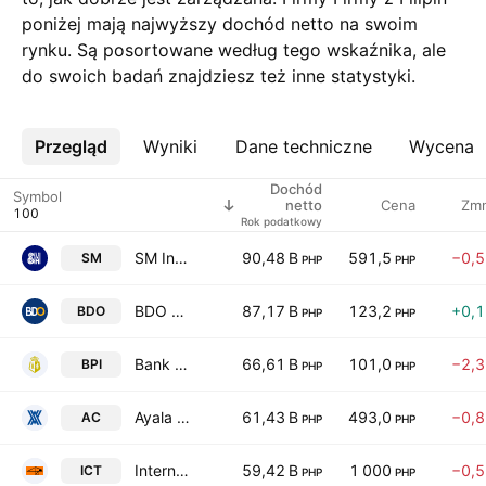
poniżej mają najwyższy dochód netto na swoim
rynku. Są posortowane według tego wskaźnika, ale
do swoich badań znajdziesz też inne statystyki.
Przegląd
Więcej
Wyniki
Dane techniczne
Wycena
Dochód
Symbol
Cena
Zm
netto
Rok podatkowy
SM Investments Corporation
90,48 B
591,5
−0,
SM
PHP
PHP
BDO Unibank, Inc.
87,17 B
123,2
+0,
BDO
PHP
PHP
Bank of the Philippine Islands
66,61 B
101,0
−2,
BPI
PHP
PHP
Ayala Corp.
61,43 B
493,0
−0,
AC
PHP
PHP
International Container Terminal Services, Inc.
59,42 B
1 000
−0,
ICT
PHP
PHP