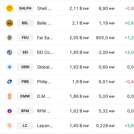
Shell Pilipinas Corporation
2,11 B
8,90
−0,
SHLPH
PHP
PHP
Belle Corp.
2,1 B
1,19
+0,
BEL
PHP
PHP
Far Eastern University, Incorporated
2,05 B
805,0
+1,
FEU
PHP
PHP
EEI Corporation
1,95 B
2,00
+3,
EEI
PHP
PHP
Global-Estate Resorts, Inc.
1,92 B
0,60
0,
GERI
PHP
PHP
Philippine Business Bank
1,9 B
6,91
−0,
PBB
PHP
PHP
D.M. Wenceslao & Associates, Inc.
1,86 B
5,00
0,
DMW
PHP
PHP
RFM Corporation
1,62 B
5,32
0,
RFM
PHP
PHP
Lepanto Consolidated Mining Co Class A
1,45 B
0,228
+3,
LC
PHP
PHP