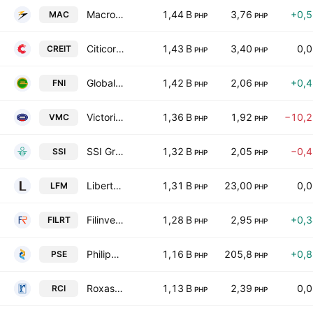
MacroAsia Corp.
1,44 B
3,76
+0,
MAC
PHP
PHP
Citicore Energy REIT Corp
1,43 B
3,40
0,
CREIT
PHP
PHP
Global Ferronickel Holdings, Inc.
1,42 B
2,06
+0,
FNI
PHP
PHP
Victorias Milling Co., Inc.
1,36 B
1,92
−10,
VMC
PHP
PHP
SSI Group, Inc.
1,32 B
2,05
−0,
SSI
PHP
PHP
Liberty Flour Mills Inc.
1,31 B
23,00
0,
LFM
PHP
PHP
Filinvest REIT Corp
1,28 B
2,95
+0,
FILRT
PHP
PHP
Philippine Stock Exchange, Inc.
1,16 B
205,8
+0,
PSE
PHP
PHP
Roxas and Co. Inc.
1,13 B
2,39
0,
RCI
PHP
PHP