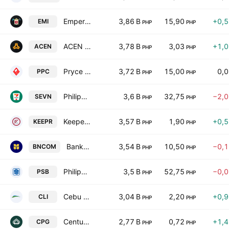
Emperador Inc.
3,86 B
15,90
+0,
EMI
PHP
PHP
ACEN Corporation
3,78 B
3,03
+1,
ACEN
PHP
PHP
Pryce Corp.
3,72 B
15,00
0,
PPC
PHP
PHP
Philippine Seven Corporation
3,6 B
32,75
−2,
SEVN
PHP
PHP
Keepers Holdings. Inc
3,57 B
1,90
+0,
KEEPR
PHP
PHP
Bank of Commerce
3,54 B
10,50
−0,
BNCOM
PHP
PHP
Philippine Savings Bank
3,5 B
52,75
−0,
PSB
PHP
PHP
Cebu Landmasters, Inc.
3,04 B
2,20
+0,
CLI
PHP
PHP
Century Properties Group Inc.
2,77 B
0,72
+1,
CPG
PHP
PHP