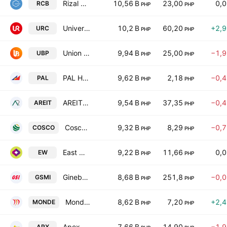
Rizal Commercial Banking Corporation
10,56 B
23,00
0,
RCB
PHP
PHP
Universal Robina Corp.
10,2 B
60,20
+2,
URC
PHP
PHP
Union Bank of the Philippines
9,94 B
25,00
−1,
UBP
PHP
PHP
PAL Holdings, Inc.
9,62 B
2,18
−0,
PAL
PHP
PHP
AREIT Inc.
9,54 B
37,35
−0,
AREIT
PHP
PHP
Cosco Capital, Inc.
9,32 B
8,29
−0,
COSCO
PHP
PHP
East West Banking Corp.
9,22 B
11,66
0,
EW
PHP
PHP
Ginebra San Miguel, Inc.
8,68 B
251,8
−0,
GSMI
PHP
PHP
Monde Nissin Corp.
8,62 B
7,20
+2,
MONDE
PHP
PHP
Apex Mining Co. Inc.
7,66 B
14,90
−1,
APX