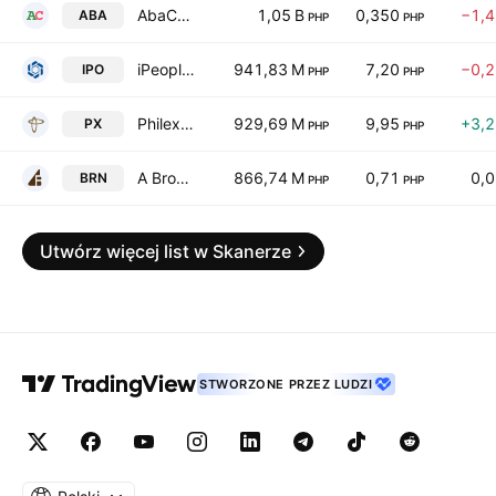
AbaCore Capital Holdings Inc
1,05 B
0,350
−1,
ABA
PHP
PHP
iPeople Inc.
941,83 M
7,20
−0,
IPO
PHP
PHP
Philex Mining Corp.
929,69 M
9,95
+3,
PX
PHP
PHP
A Brown Co., Inc.
866,74 M
0,71
0,
BRN
PHP
PHP
Utwórz więcej list w Skanerze
STWORZONE PRZEZ LUDZI