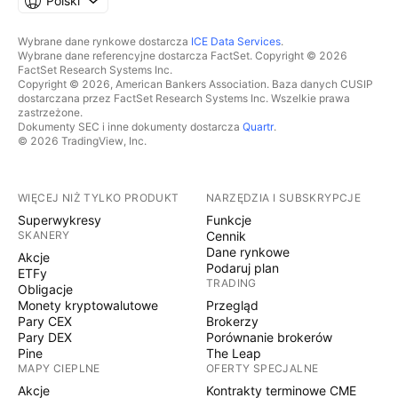
Polski
Wybrane dane rynkowe dostarcza
ICE Data Services
.
Wybrane dane referencyjne dostarcza FactSet. Copyright © 2026
FactSet Research Systems Inc.
Copyright © 2026, American Bankers Association. Baza danych CUSIP
dostarczana przez FactSet Research Systems Inc. Wszelkie prawa
zastrzeżone.
Dokumenty SEC i inne dokumenty dostarcza
Quartr
.
© 2026 TradingView, Inc.
WIĘCEJ NIŻ TYLKO PRODUKT
NARZĘDZIA I SUBSKRYPCJE
Superwykresy
Funkcje
SKANERY
Cennik
Dane rynkowe
Akcje
Podaruj plan
ETFy
TRADING
Obligacje
Monety kryptowalutowe
Przegląd
Pary CEX
Brokerzy
Pary DEX
Porównanie brokerów
Pine
The Leap
MAPY CIEPLNE
OFERTY SPECJALNE
Akcje
Kontrakty terminowe CME