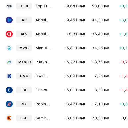
Top Frontier Investment Holdings, Inc.
19,64 B
53,00
+0,
TFHI
PHP
PHP
Aboitiz Power Corp.
19,45 B
44,30
+3,
AP
PHP
PHP
Aboitiz Equity Ventures Inc.
18,3 B
36,40
+1,
AEV
PHP
PHP
Manila Water Co. Inc.
15,81 B
34,25
+0,
MWC
PHP
PHP
Maynilad Water Services, Inc.
15,22 B
18,76
−0,
MYNLD
PHP
PHP
DMCI Holdings Inc.
15,09 B
7,26
−1,
DMC
PHP
PHP
Filinvest Development Corporation
15,01 B
3,30
−1,
FDC
PHP
PHP
Robinsons Land Corp.
13,47 B
17,10
+0,
RLC
PHP
PHP
Semirara Mining & Power Corp.
13,06 B
20,30
0,
SCC
PHP
PHP