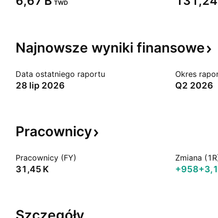
‪6,67 B‬
‪131,24 
TWD
Najnowsze wyniki
finansowe
Data ostatniego raportu
Okres rapo
28 lip 2026
Q2 2026
Pracownicy
Pracownicy (FY)
Zmiana (1R
‪31,45 K‬
+958
+3,
Szczegóły