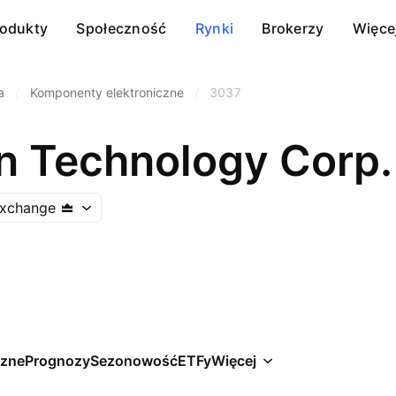
rodukty
Społeczność
Rynki
Brokerzy
Więce
a
/
Komponenty elektroniczne
/
3037
n Technology Corp.
Exchange
czne
Prognozy
Sezonowość
ETFy
Więcej