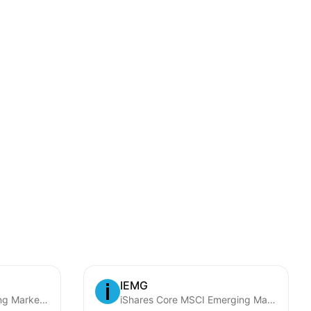
IEMG
Vanguard FTSE Emerging Markets ETF
iShares Core MSCI Emerging Markets ETF