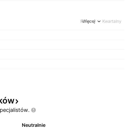
Roczny
Więcej
Kwartalny
yków
pecjalistów.
Neutralnie