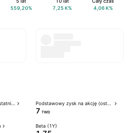
5 lat
10 lat
Cały czas
559,20%
‪7,25 K‬%
‪4,06 K‬%
Stosunek ceny do zysku, ostatnie 12 miesięcy
Podstawowy zysk na akcję (ostatnie 12 miesięcy)
7
TWD
m
Beta (1Y)