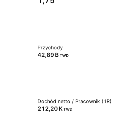
1,75
Przychody
‪42,89 B‬
TWD
Dochód netto / Pracownik (1R)
‪212,20 K‬
TWD