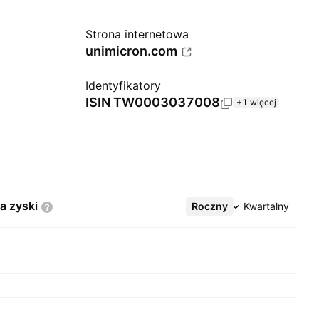
Strona internetowa
unimicron.com
Identyfikatory
ISIN
TW0003037008
+1 więcej
na
zyski
Roczny
Więcej
Kwartalny