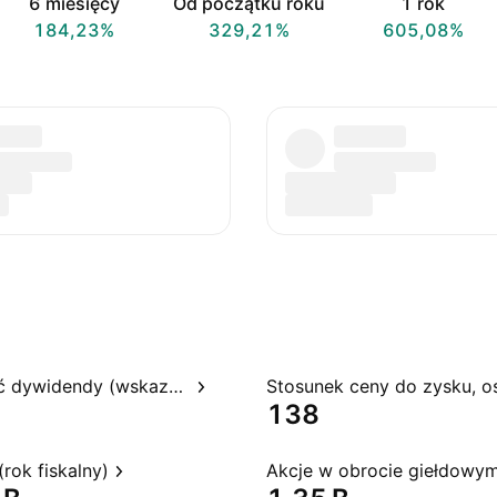
6 miesięcy
Od początku roku
1 rok
184,23%
329,21%
605,08%
Rentowność dywidendy (wskazywana)
138
rok fiskalny)
Akcje w obrocie giełdowy