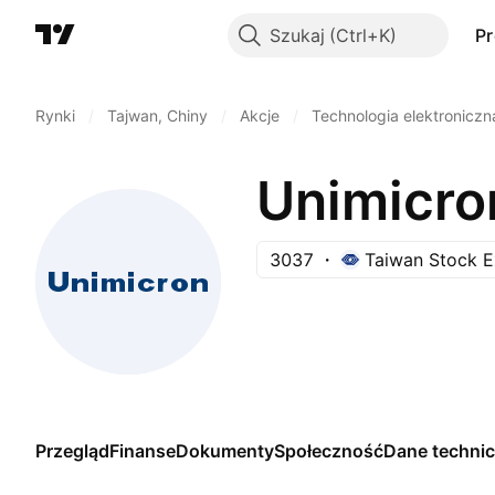
Szukaj
P
Rynki
/
Tajwan, Chiny
/
Akcje
/
Technologia elektroniczn
Unimicro
3037
Taiwan Stock 
Przegląd
Finanse
Dokumenty
Społeczność
Dane techni