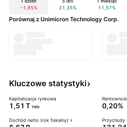
1 dzień
5 dni
1 miesiąc
−1,85%
21,35%
11,57%
Porównaj z Unimicron Technology Corp.
Kluczowe
statystyki
Kapitalizacja rynkowa
‪1,51 T‬
0,20%
TWD
Dochód netto (rok fiskalny)
Przychody (