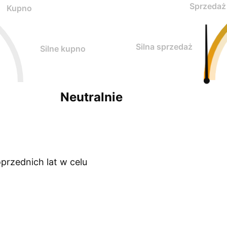
Sprzedaż
Kupno
Silna sprzedaż
Silne kupno
Neutralnie
przednich lat w celu