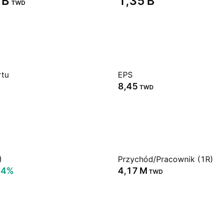
B‬
‪1,35 B‬
TWD
rtu
EPS
8,45
TWD
)
Przychód/Pracownik (1R)
14%
‪4,17 M‬
TWD