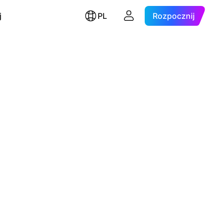
j
PL
Rozpocznij