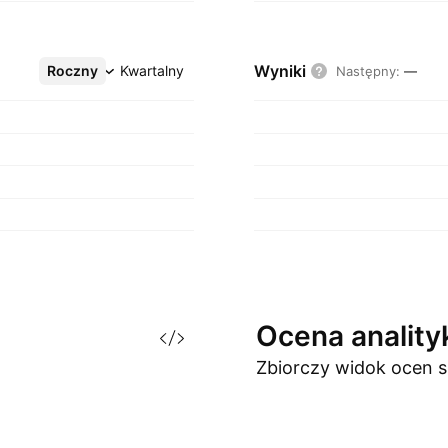
Wyniki
Roczny
Więcej
Kwartalny
Następny
:
—
Ocena
analit
Zbiorczy widok ocen
s