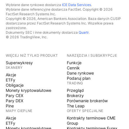
Wybrane dane rynkowe dostarcza
ICE Data Services
.
Wybrane dane referencyjne dostarcza FactSet. Copyright © 2026
FactSet Research Systems Inc.
Copyright © 2026, American Bankers Association. Baza danych CUSIP
dostarczana przez FactSet Research Systems Inc. Wszelkie prawa
zastrzeżone.
Dokumenty SEC i inne dokumenty dostarcza
Quartr
.
© 2026 TradingView, Inc.
WIĘCEJ NIŻ TYLKO PRODUKT
NARZĘDZIA I SUBSKRYPCJE
Superwykresy
Funkcje
SKANERY
Cennik
Dane rynkowe
Akcje
Podaruj plan
ETFy
TRADING
Obligacje
Monety kryptowalutowe
Przegląd
Pary CEX
Brokerzy
Pary DEX
Porównanie brokerów
Pine
The Leap
MAPY CIEPLNE
OFERTY SPECJALNE
Akcje
Kontrakty terminowe CME
ETFy
Group
Monety kryptowalutowe
Kontrakty terminowe Eurex