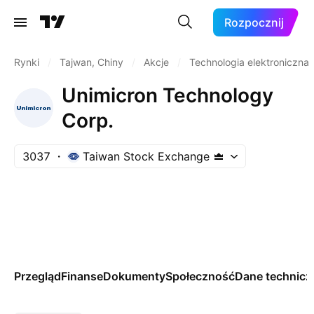
Rozpocznij
Rynki
/
Tajwan, Chiny
/
Akcje
/
Technologia elektroniczna
Unimicron Technology
Corp.
3037
Taiwan Stock Exchange
Przegląd
Finanse
Dokumenty
Społeczność
Dane technicz