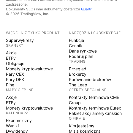
zastrzeżone.
Dokumenty SEC i inne dokumenty dostarcza
Quartr
.
© 2026 TradingView, Inc.
WIĘCEJ NIŻ TYLKO PRODUKT
NARZĘDZIA I SUBSKRYPCJE
Superwykresy
Funkcje
SKANERY
Cennik
Dane rynkowe
Akcje
Podaruj plan
ETFy
TRADING
Obligacje
Monety kryptowalutowe
Przegląd
Pary CEX
Brokerzy
Pary DEX
Porównanie brokerów
Pine
The Leap
MAPY CIEPLNE
OFERTY SPECJALNE
Akcje
Kontrakty terminowe CME
ETFy
Group
Monety kryptowalutowe
Kontrakty terminowe Eurex
KALENDARZE
Pakiet akcji amerykańskich
O FIRMIE
Ekonomiczny
Wyniki
Kim jesteśmy
Dywidendy
Misja kosmiczna