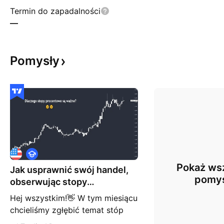
Termin do zapadalności
—
Pomysły
E
d
Pokaż wsz
Jak usprawnić swój handel,
u
k
pomy
obserwując stopy
a
procentowe: Część 2
c
Hej wszystkim!👋 W tym miesiącu
j
chcieliśmy zgłębić temat stóp
a
procentowych; czym są,