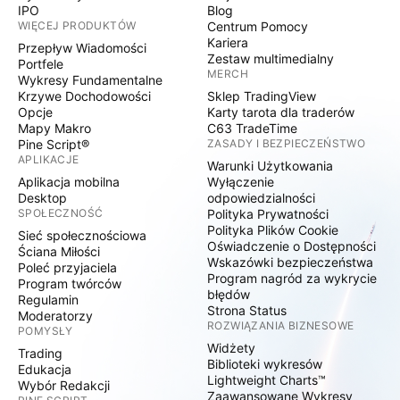
IPO
Blog
WIĘCEJ PRODUKTÓW
Centrum Pomocy
Kariera
Przepływ Wiadomości
Zestaw multimedialny
Portfele
MERCH
Wykresy Fundamentalne
Krzywe Dochodowości
Sklep TradingView
Opcje
Karty tarota dla traderów
Mapy Makro
C63 TradeTime
Pine Script®
ZASADY I BEZPIECZEŃSTWO
APLIKACJE
Warunki Użytkowania
Aplikacja mobilna
Wyłączenie
Desktop
odpowiedzialności
SPOŁECZNOŚĆ
Polityka Prywatności
Polityka Plików Cookie
Sieć społecznościowa
Oświadczenie o Dostępności
Ściana Miłości
Wskazówki bezpieczeństwa
Poleć przyjaciela
Program nagród za wykrycie
Program twórców
błędów
Regulamin
Strona Status
Moderatorzy
ROZWIĄZANIA BIZNESOWE
POMYSŁY
Widżety
Trading
Biblioteki wykresów
Edukacja
Lightweight Charts™
Wybór Redakcji
Zaawansowane Wykresy