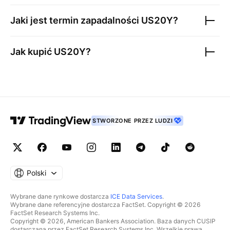
Jaki jest termin zapadalności
US20Y
?
Jak kupić
US20Y
?
STWORZONE PRZEZ LUDZI
Polski
Wybrane dane rynkowe dostarcza
ICE Data Services
.
Wybrane dane referencyjne dostarcza FactSet. Copyright © 2026
FactSet Research Systems Inc.
Copyright © 2026, American Bankers Association. Baza danych CUSIP
dostarczana przez FactSet Research Systems Inc. Wszelkie prawa