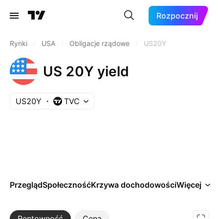
Rozpocznij
Rynki
/
USA
/
Obligacje rządowe
/
US20Y
US 20Y yield
US20Y
TVC
Przegląd
Społeczność
Krzywa dochodowości
Więcej
Rentowność
Więcej
Cena