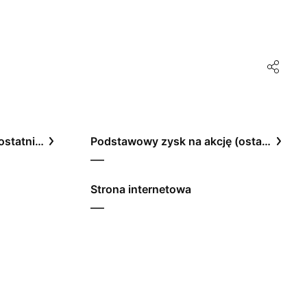
Stosunek ceny do zysku, ostatnie 12 miesięcy
Podstawowy zysk na akcję (ostatnie 12 miesięcy)
—
Strona internetowa
—