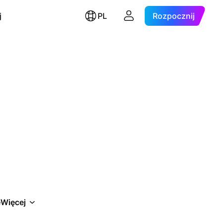
j
PL
Rozpocznij
e
Więcej