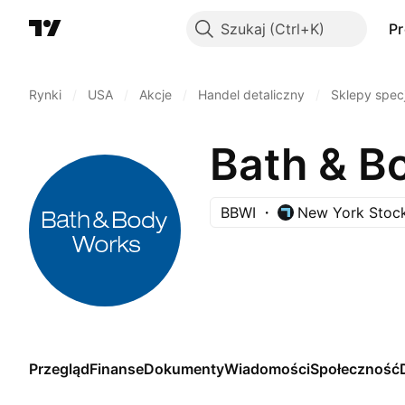
Szukaj
P
Rynki
/
USA
/
Akcje
/
Handel detaliczny
/
Sklepy specj
Bath & Bo
BBWI
New York Stoc
Przegląd
Finanse
Dokumenty
Wiadomości
Społeczność