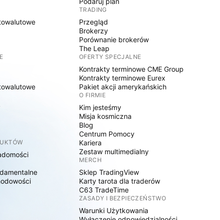
Podaruj plan
TRADING
towalutowe
Przegląd
Brokerzy
Porównanie brokerów
The Leap
E
OFERTY SPECJALNE
Kontrakty terminowe CME Group
Kontrakty terminowe Eurex
towalutowe
Pakiet akcji amerykańskich
O FIRMIE
y
Kim jesteśmy
Misja kosmiczna
Blog
Centrum Pomocy
DUKTÓW
Kariera
Zestaw multimedialny
adomości
MERCH
damentalne
Sklep TradingView
hodowości
Karty tarota dla traderów
C63 TradeTime
ZASADY I BEZPIECZEŃSTWO
Warunki Użytkowania
Wyłączenie odpowiedzialności