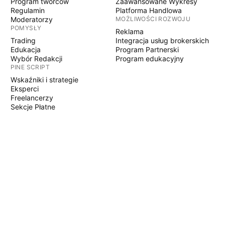
Program twórców
Zaawansowane Wykresy
Regulamin
Platforma Handlowa
Moderatorzy
MOŻLIWOŚCI ROZWOJU
POMYSŁY
Reklama
Trading
Integracja usług brokerskich
Edukacja
Program Partnerski
Wybór Redakcji
Program edukacyjny
PINE SCRIPT
Wskaźniki i strategie
Eksperci
Freelancerzy
Sekcje Płatne