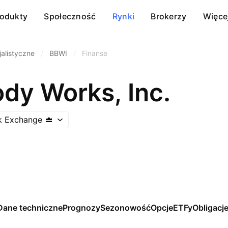
rodukty
Społeczność
Rynki
Brokerzy
Więce
alistyczne
/
BBWI
/
Finanse
dy Works, Inc.
k Exchange
Dane techniczne
Prognozy
Sezonowość
Opcje
ETFy
Obligacj