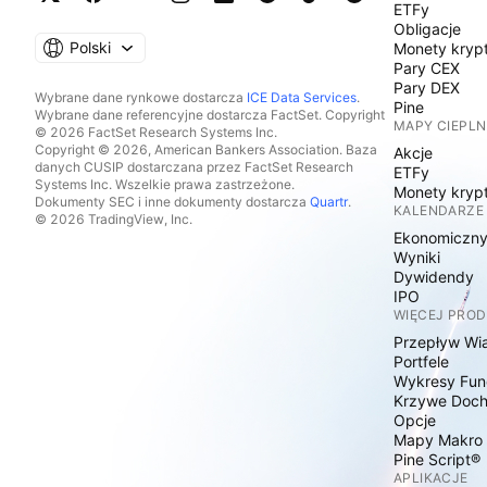
ETFy
Obligacje
Polski
Monety kryp
Pary CEX
Pary DEX
Wybrane dane rynkowe dostarcza
ICE Data Services
.
Pine
Wybrane dane referencyjne dostarcza FactSet. Copyright
MAPY CIEPLN
© 2026 FactSet Research Systems Inc.
Copyright © 2026, American Bankers Association. Baza
Akcje
danych CUSIP dostarczana przez FactSet Research
ETFy
Systems Inc. Wszelkie prawa zastrzeżone.
Monety kryp
Dokumenty SEC i inne dokumenty dostarcza
Quartr
.
KALENDARZE
© 2026 TradingView, Inc.
Ekonomiczn
Wyniki
Dywidendy
IPO
WIĘCEJ PRO
Przepływ Wi
Portfele
Wykresy Fun
Krzywe Doc
Opcje
Mapy Makro
Pine Script®
APLIKACJE