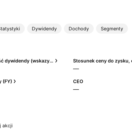
tatystyki
Dywidendy
Dochody
Segmenty
Rentowność dywidendy (wskazywana)
—
 (FY)
CEO
—
 akcji