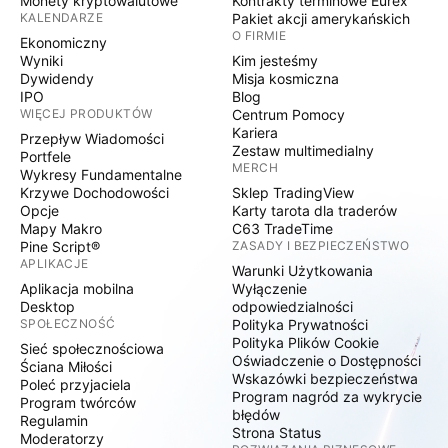
Monety kryptowalutowe
Kontrakty terminowe Eurex
KALENDARZE
Pakiet akcji amerykańskich
O FIRMIE
Ekonomiczny
Wyniki
Kim jesteśmy
Dywidendy
Misja kosmiczna
IPO
Blog
WIĘCEJ PRODUKTÓW
Centrum Pomocy
Kariera
Przepływ Wiadomości
Zestaw multimedialny
Portfele
MERCH
Wykresy Fundamentalne
Krzywe Dochodowości
Sklep TradingView
Opcje
Karty tarota dla traderów
Mapy Makro
C63 TradeTime
Pine Script®
ZASADY I BEZPIECZEŃSTWO
APLIKACJE
Warunki Użytkowania
Aplikacja mobilna
Wyłączenie
Desktop
odpowiedzialności
SPOŁECZNOŚĆ
Polityka Prywatności
Polityka Plików Cookie
Sieć społecznościowa
Oświadczenie o Dostępności
Ściana Miłości
Wskazówki bezpieczeństwa
Poleć przyjaciela
Program nagród za wykrycie
Program twórców
błędów
Regulamin
Strona Status
Moderatorzy