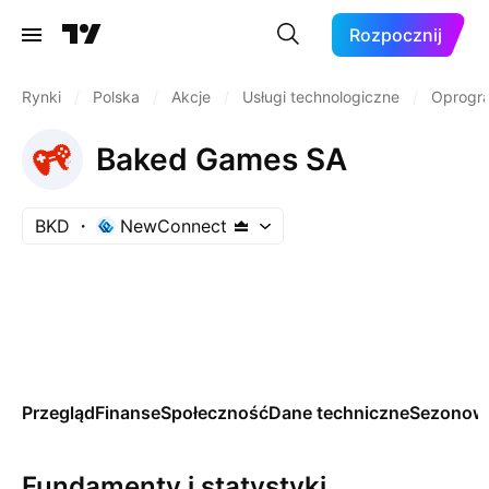
Rozpocznij
Rynki
/
Polska
/
Akcje
/
Usługi technologiczne
/
Oprogr
Baked Games SA
BKD
NewConnect
Przegląd
Finanse
Społeczność
Dane techniczne
Sezonow
Fundamenty i statystyki