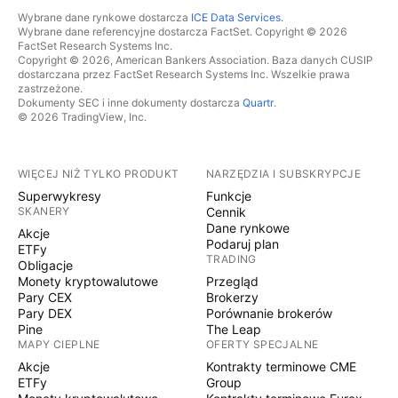
Wybrane dane rynkowe dostarcza
ICE Data Services
.
Wybrane dane referencyjne dostarcza FactSet. Copyright © 2026
FactSet Research Systems Inc.
Copyright © 2026, American Bankers Association. Baza danych CUSIP
dostarczana przez FactSet Research Systems Inc. Wszelkie prawa
zastrzeżone.
Dokumenty SEC i inne dokumenty dostarcza
Quartr
.
© 2026 TradingView, Inc.
WIĘCEJ NIŻ TYLKO PRODUKT
NARZĘDZIA I SUBSKRYPCJE
Superwykresy
Funkcje
SKANERY
Cennik
Dane rynkowe
Akcje
Podaruj plan
ETFy
TRADING
Obligacje
Monety kryptowalutowe
Przegląd
Pary CEX
Brokerzy
Pary DEX
Porównanie brokerów
Pine
The Leap
MAPY CIEPLNE
OFERTY SPECJALNE
Akcje
Kontrakty terminowe CME
ETFy
Group