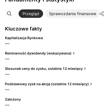
Przegląd
Sprawozdania finansowe
St
Więcej
Kluczowe fakty
Kapitalizacja Rynkowa
—
Rentowność dywidendy (wskazywana)
—
Stosunek ceny do zysku, ostatnie 12 miesięcy
—
Podstawowy zysk na akcję (ostatnie 12 miesięcy)
—
Założony
—