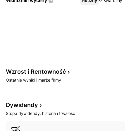
Wskaźniki
wyceny
Roczny
Więcej
Kwartalny
Wzrost i
Rentowność
Ostatnie wyniki i marże firmy
Dywidendy
Stopa dywidendy, historia i trwałość