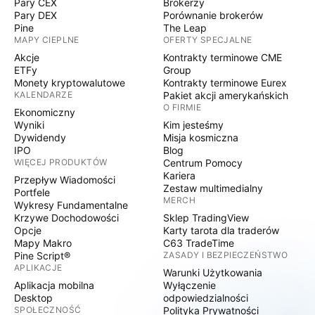
Pary CEX
Brokerzy
Pary DEX
Porównanie brokerów
Pine
The Leap
MAPY CIEPLNE
OFERTY SPECJALNE
Akcje
Kontrakty terminowe CME
ETFy
Group
Monety kryptowalutowe
Kontrakty terminowe Eurex
KALENDARZE
Pakiet akcji amerykańskich
O FIRMIE
Ekonomiczny
Wyniki
Kim jesteśmy
Dywidendy
Misja kosmiczna
IPO
Blog
WIĘCEJ PRODUKTÓW
Centrum Pomocy
Kariera
Przepływ Wiadomości
Zestaw multimedialny
Portfele
MERCH
Wykresy Fundamentalne
Krzywe Dochodowości
Sklep TradingView
Opcje
Karty tarota dla traderów
Mapy Makro
C63 TradeTime
Pine Script®
ZASADY I BEZPIECZEŃSTWO
APLIKACJE
Warunki Użytkowania
Aplikacja mobilna
Wyłączenie
Desktop
odpowiedzialności
SPOŁECZNOŚĆ
Polityka Prywatności