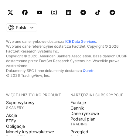
Polski
Wybrane dane rynkowe dostarcza
ICE Data Services
.
Wybrane dane referencyjne dostarcza FactSet. Copyright © 2026
FactSet Research Systems Inc.
Copyright © 2026, American Bankers Association. Baza danych CUSIP
dostarczana przez FactSet Research Systems Inc. Wszelkie prawa
zastrzeżone.
Dokumenty SEC i inne dokumenty dostarcza
Quartr
.
© 2026 TradingView, Inc.
WIĘCEJ NIŻ TYLKO PRODUKT
NARZĘDZIA I SUBSKRYPCJE
Superwykresy
Funkcje
SKANERY
Cennik
Dane rynkowe
Akcje
Podaruj plan
ETFy
TRADING
Obligacje
Monety kryptowalutowe
Przegląd