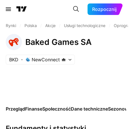
Rozpocznij
Rynki
/
Polska
/
Akcje
/
Usługi technologiczne
/
Oprogr
Baked Games SA
BKD
NewConnect
Przegląd
Finanse
Społeczność
Dane techniczne
Sezonow
Fundamenty i statystyki