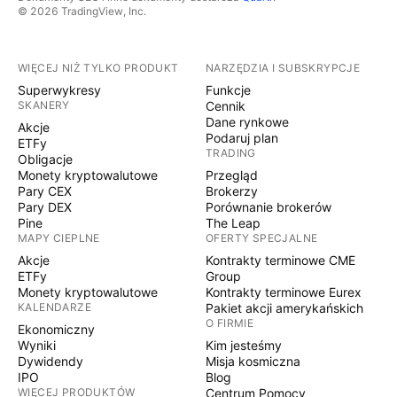
© 2026 TradingView, Inc.
WIĘCEJ NIŻ TYLKO PRODUKT
NARZĘDZIA I SUBSKRYPCJE
Superwykresy
Funkcje
SKANERY
Cennik
Dane rynkowe
Akcje
Podaruj plan
ETFy
TRADING
Obligacje
Monety kryptowalutowe
Przegląd
Pary CEX
Brokerzy
Pary DEX
Porównanie brokerów
Pine
The Leap
MAPY CIEPLNE
OFERTY SPECJALNE
Akcje
Kontrakty terminowe CME
ETFy
Group
Monety kryptowalutowe
Kontrakty terminowe Eurex
KALENDARZE
Pakiet akcji amerykańskich
O FIRMIE
Ekonomiczny
Wyniki
Kim jesteśmy
Dywidendy
Misja kosmiczna
IPO
Blog
WIĘCEJ PRODUKTÓW
Centrum Pomocy