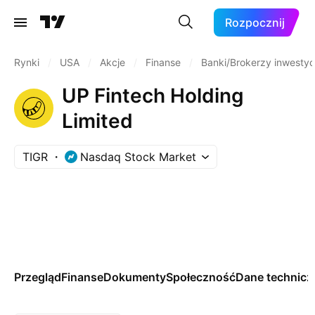
Rozpocznij
Rynki
/
USA
/
Akcje
/
Finanse
/
Banki/Brokerzy inwestyc
UP Fintech Holding
Limited
TIGR
Nasdaq Stock Market
Przegląd
Finanse
Dokumenty
Społeczność
Dane technicz