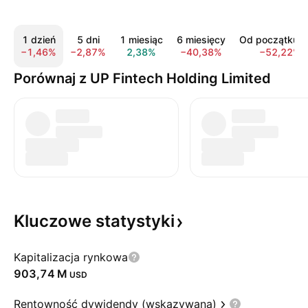
1 dzień
5 dni
1 miesiąc
6 miesięcy
Od początku r
−1,46%
−2,87%
2,38%
−40,38%
−52,22%
Porównaj z UP Fintech Holding Limited
Kluczowe
statystyki
Kapitalizacja rynkowa
‪903,74 M‬
USD
Rentowność dywidendy (wskazywana)