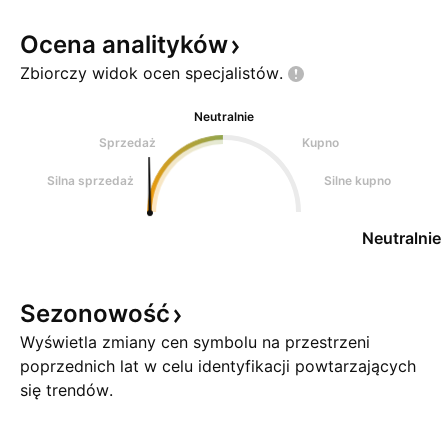
Ocena
analityków
Zbiorczy widok ocen
specjalistów.
Neutralnie
Sprzedaż
Kupno
Silna sprzedaż
Silne kupno
Neutralnie
Sezonowość
Wyświetla zmiany cen symbolu na przestrzeni
poprzednich lat w celu identyfikacji powtarzających
się trendów.