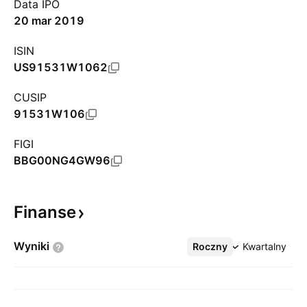
Data IPO
20 mar 2019
ISIN
US91531W1062
CUSIP
91531W106
FIGI
BBG00NG4GW96
Finanse
Wyniki
Roczny
Więcej
Kwartalny