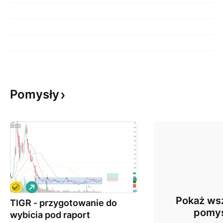
Pomysły
L
o
Pokaż wsz
TIGR - przygotowanie do
n
g
pomy
wybicia pod raport