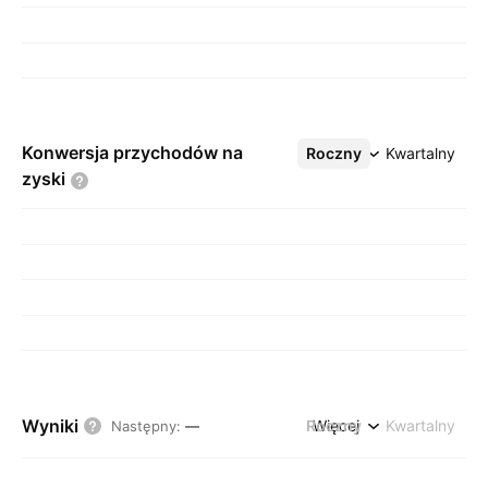
Konwersja przychodów na
Roczny
Więcej
Kwartalny
zyski
Wyniki
Roczny
Więcej
Kwartalny
Następny
:
—