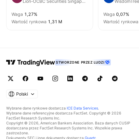
Lion-OCBC Securities Singapore Low Carbon ETF Units
Waga
1,27%
Waga
0,07%
Wartość rynkowa
‪1,31 M‬
Wartość rynkowa
STWORZONE PRZEZ LUDZI
Polski
Wybrane dane rynkowe dostarcza
ICE Data Services
.
Wybrane dane referencyjne dostarcza FactSet. Copyright © 2026
FactSet Research Systems Inc.
Copyright © 2026, American Bankers Association. Baza danych CUSIP
dostarczana przez FactSet Research Systems Inc. Wszelkie prawa
zastrzeżone.
Dokumenty SEC i inne dokumenty dostarcza
Quartr
.