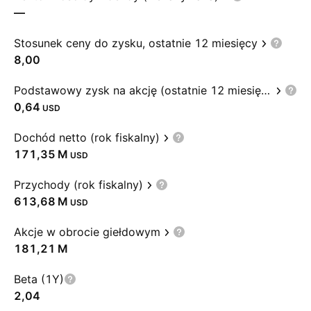
—
Stosunek ceny do zysku, ostatnie 12 miesięcy
8,00
Podstawowy zysk na akcję (ostatnie 12 miesięcy)
0,64
USD
Dochód netto (rok fiskalny)
‪171,35 M‬
USD
Przychody (rok fiskalny)
‪613,68 M‬
USD
Akcje w obrocie giełdowym
‪181,21 M‬
Beta (1Y)
2,04