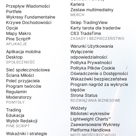
Kariera
Przepływ Wiadomości
Zestaw multimedialny
Portfele
MERCH
Wykresy Fundamentalne
Krzywe Dochodowości
Sklep TradingView
Opcje
Karty tarota dla traderów
Mapy Makro
C63 TradeTime
Pine Script®
ZASADY I BEZPIECZEŃSTWO
APLIKACJE
Warunki Użytkowania
Aplikacja mobilna
Wyłączenie
Desktop
odpowiedzialności
SPOŁECZNOŚĆ
Polityka Prywatności
Polityka Plików Cookie
Sieć społecznościowa
Oświadczenie o Dostępności
Ściana Miłości
Wskazówki bezpieczeństwa
Poleć przyjaciela
Program nagród za wykrycie
Program twórców
błędów
Regulamin
Strona Status
Moderatorzy
ROZWIĄZANIA BIZNESOWE
POMYSŁY
Widżety
Trading
Biblioteki wykresów
Edukacja
Lightweight Charts™
Wybór Redakcji
Zaawansowane Wykresy
PINE SCRIPT
Platforma Handlowa
Wskaźniki i strategie
MOŻLIWOŚCI ROZWOJU