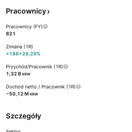
Pracownicy
Pracownicy (FY)
821
Zmiana (1R)
+186
+29,29%
Przychód/Pracownik (1R)
‪1,32 B‬
KRW
Dochód netto / Pracownik (1R)
‪−50,12 M‬
KRW
Szczegóły
Sektor