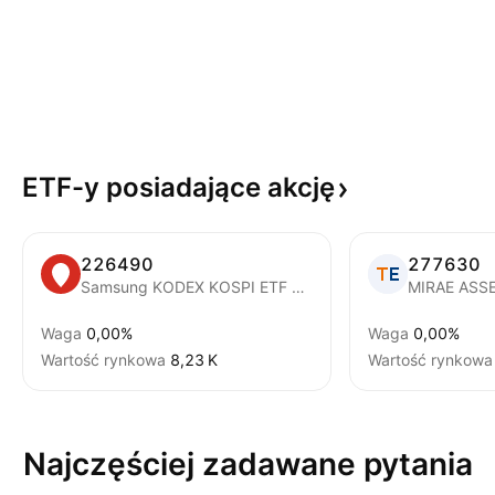
ETF-y posiadające
akcję
226490
277630
Samsung KODEX KOSPI ETF Units
MIRAE ASSE
Waga
0,00%
Waga
0,00%
Wartość rynkowa
‪8,23 K‬
Wartość rynkowa
Najczęściej zadawane pytania