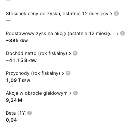
—
Stosunek ceny do zysku, ostatnie 12 miesięcy
—
Podstawowy zysk na akcję (ostatnie 12 miesięcy)
−885
KRW
Dochód netto (rok fiskalny)
‪−41,15 B‬
KRW
Przychody (rok fiskalny)
‪1,09 T‬
KRW
Akcje w obrocie giełdowym
‪9,24 M‬
Beta (1Y)
0,04