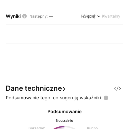
Wyniki
Roczny
Więcej
Kwartalny
Następny
:
—
Dane
techniczne
Podsumowanie tego, co sugerują
wskaźniki.
Podsumowanie
Neutralnie
Sprzedaż
Kupno