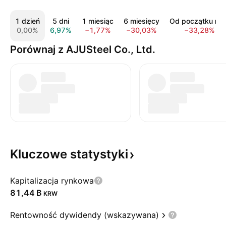
1 dzień
5 dni
1 miesiąc
6 miesięcy
Od początku rok
0,00%
6,97%
−1,77%
−30,03%
−33,28%
Porównaj z AJUSteel Co., Ltd.
Kluczowe
statystyki
Kapitalizacja rynkowa
‪81,44 B‬
KRW
Rentowność dywidendy (wskazywana)