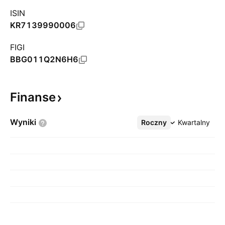
ISIN
KR7139990006
FIGI
BBG011Q2N6H6
Finanse
Wyniki
Roczny
Więcej
Kwartalny