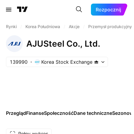
Rozpocznij
Rynki
/
Korea Południowa
/
Akcje
/
Przemysł produkcyjny
AJUSteel Co., Ltd.
139990
Korea Stock Exchange
Przegląd
Finanse
Społeczność
Dane techniczne
Sezonow
Pełny wykres