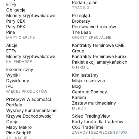
Podaruj plan
ETFy
TRADING
Obligacje
Monety kryptowalutowe
Przegląd
Pary CEX
Brokerzy
Pary DEX
Porównanie brokerów
Pine
The Leap
MAPY CIEPLNE
OFERTY SPECJALNE
Akcje
Kontrakty terminowe CME
ETFy
Group
Monety kryptowalutowe
Kontrakty terminowe Eurex
KALENDARZE
Pakiet akcji amerykańskich
O FIRMIE
Ekonomiczny
Wyniki
Kim jesteśmy
Dywidendy
Misja kosmiczna
IPO
Blog
WIĘCEJ PRODUKTÓW
Centrum Pomocy
Kariera
Przepływ Wiadomości
Zestaw multimedialny
Portfele
MERCH
Wykresy Fundamentalne
Krzywe Dochodowości
Sklep TradingView
Opcje
Karty tarota dla traderów
Mapy Makro
C63 TradeTime
Pine Script®
ZASADY I BEZPIECZEŃSTWO
APLIKACJE