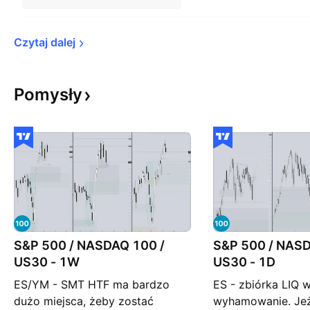
Czytaj 
dalej
Pomysły
S&P 500 / NASDAQ 100 /
S&P 500 / NASD
US30 - 1W
US30 - 1D
ES/YM - SMT HTF ma bardzo
ES - zbiórka LIQ w
dużo miejsca, żeby zostać
wyhamowanie. Jeże