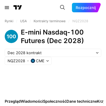
Rozpocznij
Rynki
/
USA
/
Kontrakty terminowe
/
NQZ2028
E-mini Nasdaq-100
Futures (Dec 2028)
Dec 2028 kontrakt
NQZ2028
CME
Przegląd
Wiadomości
Społeczność
Dane techniczne
Krzy