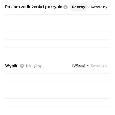
Poziom zadłużenia i
pokrycie
Roczny
Więcej
Kwartalny
Wyniki
Roczny
Więcej
Kwartalny
Następny
:
—