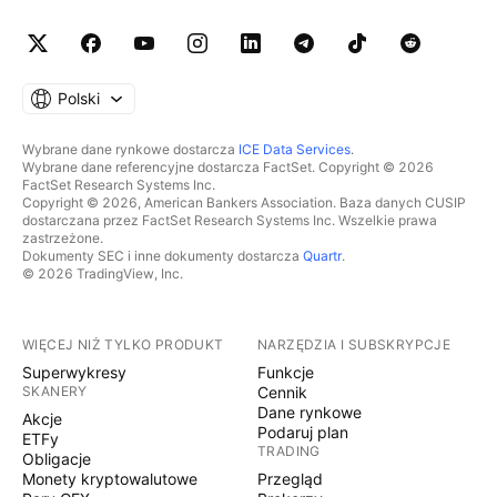
Polski
Wybrane dane rynkowe dostarcza
ICE Data Services
.
Wybrane dane referencyjne dostarcza FactSet. Copyright © 2026
FactSet Research Systems Inc.
Copyright © 2026, American Bankers Association. Baza danych CUSIP
dostarczana przez FactSet Research Systems Inc. Wszelkie prawa
zastrzeżone.
Dokumenty SEC i inne dokumenty dostarcza
Quartr
.
© 2026 TradingView, Inc.
WIĘCEJ NIŻ TYLKO PRODUKT
NARZĘDZIA I SUBSKRYPCJE
Superwykresy
Funkcje
SKANERY
Cennik
Dane rynkowe
Akcje
Podaruj plan
ETFy
TRADING
Obligacje
Monety kryptowalutowe
Przegląd