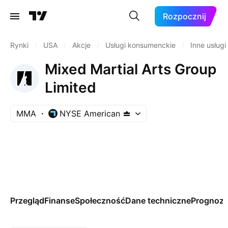
Rozpocznij
Rynki
/
USA
/
Akcje
/
Usługi konsumenckie
/
Inne usług
Mixed Martial Arts Group
Limited
MMA
NYSE American
Przegląd
Finanse
Społeczność
Dane techniczne
Prognoz