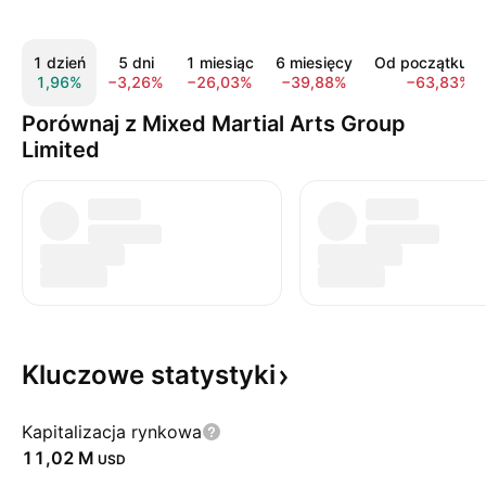
1 dzień
5 dni
1 miesiąc
6 miesięcy
Od początku r
1,96%
−3,26%
−26,03%
−39,88%
−63,83%
Porównaj z Mixed Martial Arts Group
Limited
Kluczowe
statystyki
Kapitalizacja rynkowa
‪11,02 M‬
USD