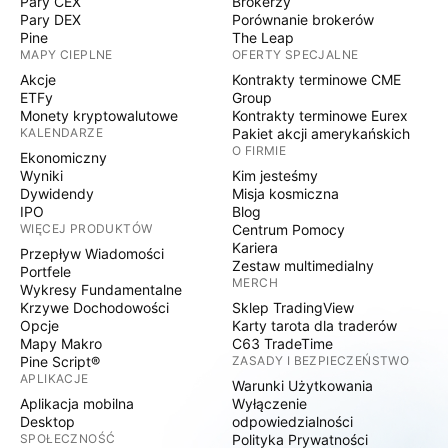
Pary CEX
Brokerzy
Pary DEX
Porównanie brokerów
Pine
The Leap
MAPY CIEPLNE
OFERTY SPECJALNE
Akcje
Kontrakty terminowe CME
ETFy
Group
Monety kryptowalutowe
Kontrakty terminowe Eurex
KALENDARZE
Pakiet akcji amerykańskich
O FIRMIE
Ekonomiczny
Wyniki
Kim jesteśmy
Dywidendy
Misja kosmiczna
IPO
Blog
WIĘCEJ PRODUKTÓW
Centrum Pomocy
Kariera
Przepływ Wiadomości
Zestaw multimedialny
Portfele
MERCH
Wykresy Fundamentalne
Krzywe Dochodowości
Sklep TradingView
Opcje
Karty tarota dla traderów
Mapy Makro
C63 TradeTime
Pine Script®
ZASADY I BEZPIECZEŃSTWO
APLIKACJE
Warunki Użytkowania
Aplikacja mobilna
Wyłączenie
Desktop
odpowiedzialności
SPOŁECZNOŚĆ
Polityka Prywatności