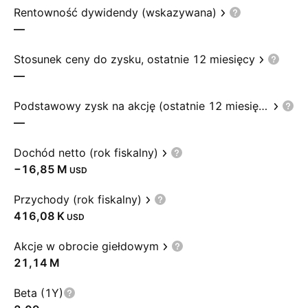
Rentowność dywidendy (wskazywana)
—
Stosunek ceny do zysku, ostatnie 12 miesięcy
—
Podstawowy zysk na akcję (ostatnie 12 miesięcy)
—
Dochód netto (rok fiskalny)
‪−16,85 M‬
USD
Przychody (rok fiskalny)
‪416,08 K‬
USD
Akcje w obrocie giełdowym
‪21,14 M‬
Beta (1Y)