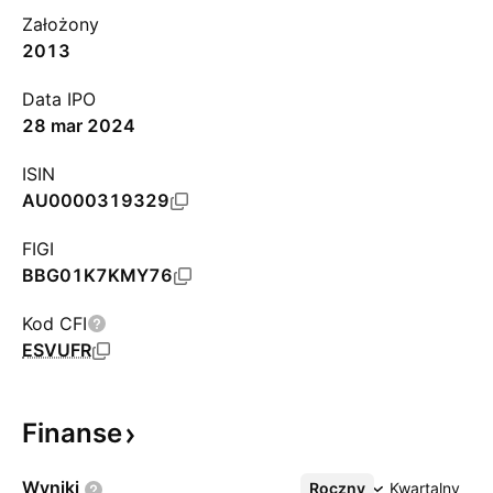
Założony
2013
Data IPO
28 mar 2024
ISIN
AU0000319329
FIGI
BBG01K7KMY76
Kod CFI
ESVUFR
Finanse
Wyniki
Roczny
Więcej
Kwartalny