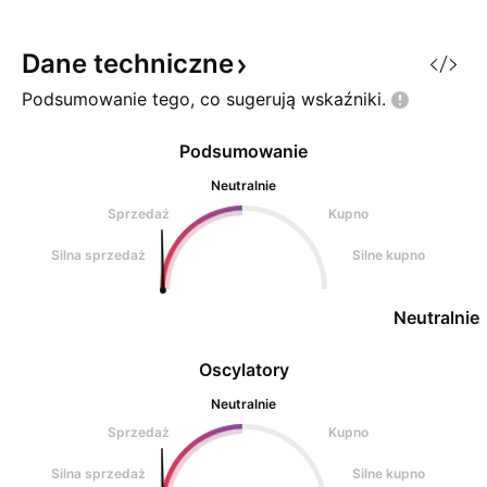
Dane
techniczne
Podsumowanie tego, co sugerują
wskaźniki.
Podsumowanie
Neutralnie
Sprzedaż
Kupno
Silna sprzedaż
Silne kupno
Neutralnie
Oscylatory
Neutralnie
Sprzedaż
Kupno
Silna sprzedaż
Silne kupno