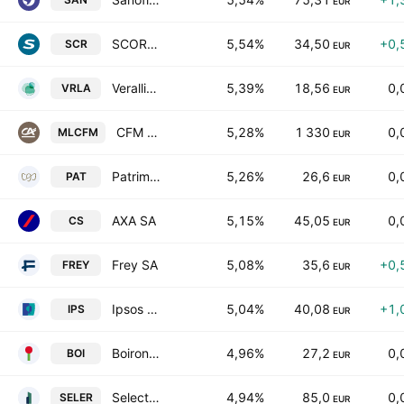
EUR
SCOR SE
5,54%
34,50
+0,
SCR
EUR
Verallia SAS
5,39%
18,56
0,
VRLA
EUR
CFM Indosuez Wealth SA
5,28%
1 330
0,
MLCFM
EUR
Patrimoine et Commerce
5,26%
26,6
0,
PAT
EUR
AXA SA
5,15%
45,05
0,
CS
EUR
Frey SA
5,08%
35,6
+0,
FREY
EUR
Ipsos SA
5,04%
40,08
+1,
IPS
EUR
Boiron SA
4,96%
27,2
0,
BOI
EUR
Selectirente SA
4,94%
85,0
0,
SELER
EUR