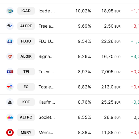
Icade SA
10,02%
18,95
−1,
ICAD
EUR
Freelance.com
9,69%
2,50
−3,
ALFRE
EUR
FDJ United
9,54%
22,26
+1,
FDJU
EUR
Signaux Girod SA
9,26%
16,70
+3,
ALGIR
EUR
Television Francaise 1 SA
8,97%
7,005
−0,
TFI
EUR
Totalenergies EP Gabon
8,82%
213,0
−0,
EC
EUR
Kaufman & Broad SA
8,76%
25,25
+0,
KOF
EUR
Societe Marseillaise du Tunnel Prado Carenage SA
8,55%
26,9
0,
ALTPC
EUR
Mercialys SA
8,38%
11,88
−0,
MERY
EUR