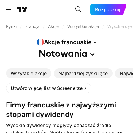
Rozpocznij
Rynki
/
Francja
/
Akcje
/
Wszystkie akcje
/
Wysokie dyw
Akcje
francuskie
Notowania
Wszystkie akcje
Najbardziej zyskujące
Najwi
Utwórz więcej list w Screenerze
Firmy francuskie z najwyższymi
stopami dywidendy
Wysokie dywidendy mogłyby oznaczać źródło
stabilnych zysków. Spółka Firmy francuskie poniżej