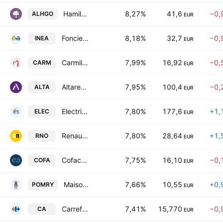
Hamilton Global Opportunities PLC
8,27%
41,6
−0,
ALHGO
EUR
Fonciere INEA
8,18%
32,7
−0,
INEA
EUR
Carmila SA
7,99%
16,92
−0,
CARM
EUR
Altarea SCA
7,95%
100,4
−0,
ALTA
EUR
Electricite de Strasbourg SA
7,80%
177,6
+1,
ELEC
EUR
Renault SA
7,80%
28,64
+1,
RNO
EUR
Coface SA
7,75%
16,10
−0,
COFA
EUR
Maison Pommery & Associes
7,66%
10,55
+0,
POMRY
EUR
Carrefour SA
7,41%
15,770
−0,
CA
EUR