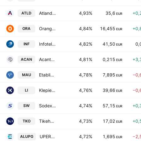
Atland SA
4,93%
35,6
+0,
ATLD
EUR
Orange SA
4,84%
16,455
+0,
ORA
EUR
Infotel SA
4,82%
41,50
0,
INF
EUR
Acanthe Developpement SA
4,81%
0,215
+3,
ACAN
EUR
Etablissements Maurel & Prom SA
4,78%
7,895
−0,
MAU
EUR
Klepierre SA
4,76%
39,66
−0,
LI
EUR
Sodexo SA
4,74%
57,15
+0,
SW
EUR
Tikehau Capital SCA
4,73%
17,02
+0,
TKO
EUR
UPERGY SA
4,72%
1,695
−2,
ALUPG
EUR