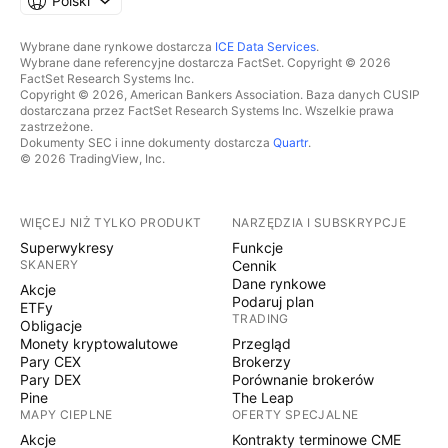
Polski
Wybrane dane rynkowe dostarcza
ICE Data Services
.
Wybrane dane referencyjne dostarcza FactSet. Copyright © 2026
FactSet Research Systems Inc.
Copyright © 2026, American Bankers Association. Baza danych CUSIP
dostarczana przez FactSet Research Systems Inc. Wszelkie prawa
zastrzeżone.
Dokumenty SEC i inne dokumenty dostarcza
Quartr
.
© 2026 TradingView, Inc.
WIĘCEJ NIŻ TYLKO PRODUKT
NARZĘDZIA I SUBSKRYPCJE
Superwykresy
Funkcje
SKANERY
Cennik
Dane rynkowe
Akcje
Podaruj plan
ETFy
TRADING
Obligacje
Monety kryptowalutowe
Przegląd
Pary CEX
Brokerzy
Pary DEX
Porównanie brokerów
Pine
The Leap
MAPY CIEPLNE
OFERTY SPECJALNE
Akcje
Kontrakty terminowe CME