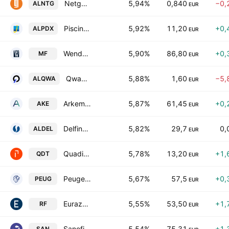
Netgem SA
5,94%
0,840
−0,
ALNTG
EUR
Piscine Desjoyaux SA
5,92%
11,20
+0,
ALPDX
EUR
Wendel SE
5,90%
86,80
+0,
MF
EUR
Qwamplify SA
5,88%
1,60
−5,
ALQWA
EUR
Arkema SA
5,87%
61,45
+0,
AKE
EUR
Delfingen
5,82%
29,7
0,
ALDEL
EUR
Quadient SA
5,78%
13,20
+1,
QDT
EUR
Peugeot Invest SA
5,67%
57,5
+0,
PEUG
EUR
Eurazeo SE
5,55%
53,50
+1,
RF
EUR
Sanofi SA
5,54%
75,31
+1,
SAN