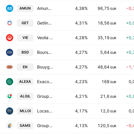
Amundi SA
4,38%
96,75
−0,
AMUN
EUR
Getlink SE
4,31%
18,56
+0,
GET
EUR
Veolia Environnement SA
4,28%
35,19
+0,
VIE
EUR
Bourse Direct SA
4,27%
5,64
+0,
BSD
EUR
Bouygues SA
4,27%
48,64
−1,
EN
EUR
Exacompta Clairefontaine SA
4,23%
168
0,
ALEXA
EUR
Groupe Guillin SA
4,21%
21,6
+0,
ALGIL
EUR
Locasystem International SA
4,17%
12,0
0,
MLLOI
EUR
Groupe Samse
4,13%
120,5
−0,
SAMS
EUR