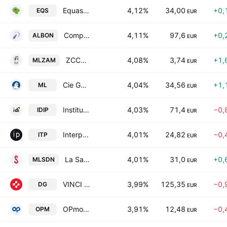
Equasens SA
4,12%
34,00
+0,
EQS
EUR
Compagnie Lebon SA
4,11%
97,6
+0,
ALBON
EUR
ZCCM Investments Holdings PLC Class B
4,08%
3,74
+1,
MLZAM
EUR
Cie Generale des Etablissements Michelin SA
4,04%
34,56
+1,
ML
EUR
Institut de Developpement Industriel SCA
4,03%
71,4
−0,
IDIP
EUR
Interparfums
4,01%
24,82
−0,
ITP
EUR
La Savonnerie De Nyons SA
4,01%
31,0
+0,
MLSDN
EUR
VINCI SA
3,99%
125,35
−0,
DG
EUR
OPmobility
3,91%
12,48
−0,
OPM
EUR