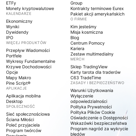
ETFy
Group
Monety kryptowalutowe
Kontrakty terminowe Eurex
KALENDARZE
Pakiet akcji amerykańskich
O FIRMIE
Ekonomiczny
Wyniki
Kim jesteśmy
Dywidendy
Misja kosmiczna
IPO
Blog
WIĘCEJ PRODUKTÓW
Centrum Pomocy
Kariera
Przepływ Wiadomości
Zestaw multimedialny
Portfele
MERCH
Wykresy Fundamentalne
Krzywe Dochodowości
Sklep TradingView
Opcje
Karty tarota dla traderów
Mapy Makro
C63 TradeTime
Pine Script®
ZASADY I BEZPIECZEŃSTWO
APLIKACJE
Warunki Użytkowania
Aplikacja mobilna
Wyłączenie
Desktop
odpowiedzialności
SPOŁECZNOŚĆ
Polityka Prywatności
Polityka Plików Cookie
Sieć społecznościowa
Oświadczenie o Dostępności
Ściana Miłości
Wskazówki bezpieczeństwa
Poleć przyjaciela
Program nagród za wykrycie
Program twórców
błędów
Regulamin