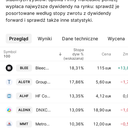
wypłaca najwyższe dywidendy na rynku: sprawdź je
posortowane według stopy zwrotu z dywidendy
forward i sprawdź także inne statystyki.
Przegląd
Więcej
Wyniki
Dane techniczne
Wycena
Stopa
Symbol
dyw %
Cena
Zm
(wskazana)
Bleecker S.A.
18,31%
115
+13,
BLEE
EUR
Groupe Tera SA
17,86%
5,60
−1,
ALGTR
EUR
HF Company
13,35%
4,12
0,
ALHF
EUR
DNXCORP SE
13,09%
18,90
−1,
ALDNX
EUR
Metropole Television SA
10,36%
12,00
−0,
MMT
EUR