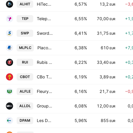
HiTechPros SA
6,57%
13,2
−3,
ALHIT
EUR
Teleperformance SE
6,55%
70,00
+1,
TEP
EUR
Sword Group SE
6,41%
31,75
+1,
SWP
EUR
Placoplatre SA
6,38%
610
+7,
MLPLC
EUR
Rubis SCA
6,22%
33,40
+0,
RUI
EUR
CBo Territoria SA
6,19%
3,89
+0,
CBOT
EUR
Fleury Michon SA
6,16%
21,7
−0,
ALFLE
EUR
Groupe LDLC SA
6,08%
12,00
0,
ALLDL
EUR
Les Docks des Petroles d'Ambes SA
5,96%
855
0,
DPAM
EUR