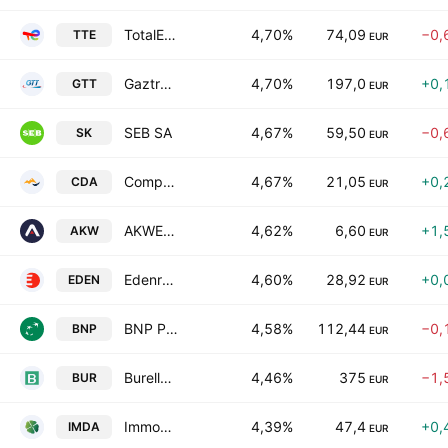
TotalEnergies SE
4,70%
74,09
−0,
TTE
EUR
Gaztransport & Technigaz SA
4,70%
197,0
+0,
GTT
EUR
SEB SA
4,67%
59,50
−0,
SK
EUR
Compagnie des Alpes SA
4,67%
21,05
+0,
CDA
EUR
AKWEL SA
4,62%
6,60
+1,
AKW
EUR
Edenred SA
4,60%
28,92
+0,
EDEN
EUR
BNP Paribas S.A. Class A
4,58%
112,44
−0,
BNP
EUR
Burelle S.A.
4,46%
375
−1,
BUR
EUR
Immobiliere Dassault SA
4,39%
47,4
+0,
IMDA
EUR