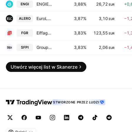
ENGIE S.A.
3,88%
26,72
+0,
ENGI
EUR
EuroLand Corporate SA
3,87%
3,10
−1,
ALERO
EUR
Eiffage SA
3,83%
123,55
−1,
FGR
EUR
Groupe SFPI SA
3,83%
2,06
−1,
SFPI
EUR
Utwórz więcej list w Skanerze
STWORZONE PRZEZ LUDZI