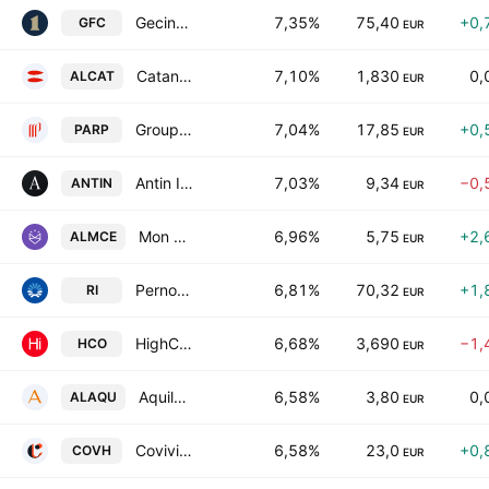
Gecina SA
7,35%
75,40
+0,
GFC
EUR
Catana Group SA
7,10%
1,830
0,
ALCAT
EUR
Groupe Partouche SA
7,04%
17,85
+0,
PARP
EUR
Antin Infrastructure Partners
7,03%
9,34
−0,
ANTIN
EUR
Mon Courtier Energie Groupe
6,96%
5,75
+2,
ALMCE
EUR
Pernod Ricard SA
6,81%
70,32
+1,
RI
EUR
HighCo SA
6,68%
3,690
−1,
HCO
EUR
Aquila SA
6,58%
3,80
0,
ALAQU
EUR
Covivio Hotels SCA
6,58%
23,0
+0,
COVH
EUR