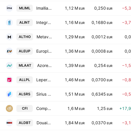
Imalliance SA
1,12 M
0,250
−5,
MLIML
EUR
EUR
IntegraGen SA
1,16 M
0,1680
−3,
ALINT
EUR
EUR
Metavisio SA
1,29 M
0,0012
0,
ALTHO
EUR
EUR
Europlasma SA
1,36 M
0,0008
0,
ALEUP
EUR
EUR
Azorean-Aquatic Technologies SA
1,39 M
0,254
−1,
MLAAT
EUR
EUR
Lepermislibre SA
1,46 M
0,0700
−0,
ALLPL
EUR
EUR
Sirius Media
1,51 M
0,6345
−0,
ALSRS
EUR
EUR
Compagnie Fonciere Internationale
1,6 M
1,25
+17,
CFI
EUR
EUR
Douaisienne de Basse Tension SAS
1,84 M
0,0370
−3,
ALDBT
EUR
EUR