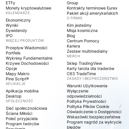
ETFy
Group
Monety kryptowalutowe
Kontrakty terminowe Eurex
KALENDARZE
Pakiet akcji amerykańskich
O FIRMIE
Ekonomiczny
Wyniki
Kim jesteśmy
Dywidendy
Misja kosmiczna
IPO
Blog
WIĘCEJ PRODUKTÓW
Centrum Pomocy
Kariera
Przepływ Wiadomości
Zestaw multimedialny
Portfele
MERCH
Wykresy Fundamentalne
Krzywe Dochodowości
Sklep TradingView
Opcje
Karty tarota dla traderów
Mapy Makro
C63 TradeTime
Pine Script®
ZASADY I BEZPIECZEŃSTWO
APLIKACJE
Warunki Użytkowania
Aplikacja mobilna
Wyłączenie
Desktop
odpowiedzialności
SPOŁECZNOŚĆ
Polityka Prywatności
Polityka Plików Cookie
Sieć społecznościowa
Oświadczenie o Dostępności
Ściana Miłości
Wskazówki bezpieczeństwa
Poleć przyjaciela
Program nagród za wykrycie
Program twórców
błędów
Regulamin