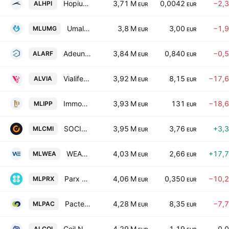
Hopium S.A.
3,71 M
0,0042
−2,
ALHPI
EUR
EUR
Umalis Group
3,8 M
3,00
−1,
MLUMG
EUR
EUR
Adeunis RF SA
3,84 M
0,840
−0,
ALARF
EUR
EUR
Vialife SA
3,92 M
8,15
−17,
ALVIA
EUR
EUR
Immobiliere Parisienne de la Perle et des Pierres Precieuses
3,93 M
131
−18,
MLIPP
EUR
EUR
SOCIETE DE CONSEIL EN EXTERNALISATION ET EN MARKETING INTERNET
3,95 M
3,76
+3,
MLCMI
EUR
EUR
WEACCESS GROUP SA
4,03 M
2,66
+17,
MLWEA
EUR
EUR
Parx Materials NV
4,06 M
0,350
−10,
MLPRX
EUR
EUR
Pacte Novation
4,28 M
8,35
−7,
MLPAC
EUR
EUR
Coil Naamloze vennootschap
4,29 M
1,19
0,
ALCOI