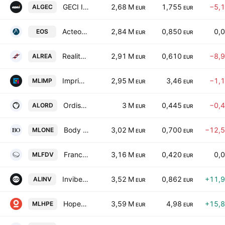
GECI International SA
2,68 M
1,755
−5,
ALGEC
EUR
EUR
Acteos SA
2,84 M
0,850
0,
EOS
EUR
EUR
Realites SCA
2,91 M
0,610
−8,
ALREA
EUR
EUR
Imprimerie Chirat SA
2,95 M
3,46
−1,
MLIMP
EUR
EUR
Ordissimo SA
3 M
0,445
−0,
ALORD
EUR
EUR
Body One SA
3,02 M
0,700
−12,
MLONE
EUR
EUR
Franck Deville
3,16 M
0,420
0,
MLFDV
EUR
EUR
Invibes Advertising NV
3,52 M
0,862
+11,
ALINV
EUR
EUR
Hopening SA
3,59 M
4,98
+15,
MLHPE
EUR
EUR