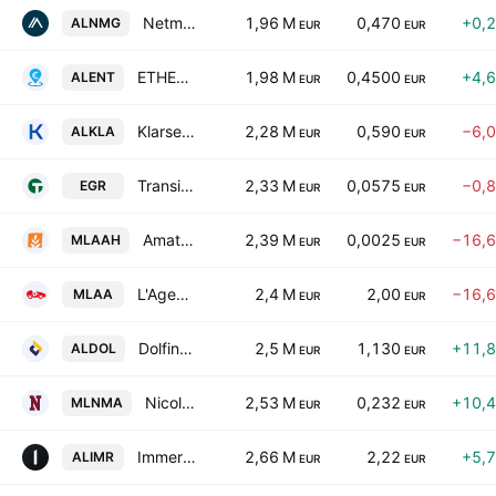
Netmedia Group
1,96 M
0,470
+0,
ALNMG
EUR
EUR
ETHERO
1,98 M
0,4500
+4,
ALENT
EUR
EUR
Klarsen SA
2,28 M
0,590
−6,
ALKLA
EUR
EUR
Transition Evergreen
2,33 M
0,0575
−0,
EGR
EUR
EUR
Amatheon Agri Holding NV
2,39 M
0,0025
−16,
MLAAH
EUR
EUR
L'Agence Automobiliere
2,4 M
2,00
−16,
MLAA
EUR
EUR
Dolfines SA
2,5 M
1,130
+11,
ALDOL
EUR
EUR
Nicolas Miguet
2,53 M
0,232
+10,
MLNMA
EUR
EUR
Immersion SA
2,66 M
2,22
+5,
ALIMR
EUR
EUR