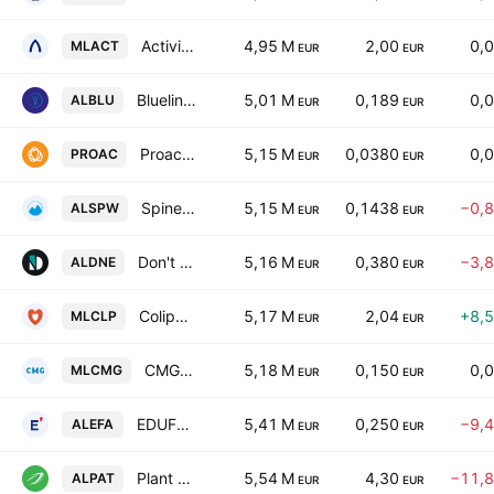
Activium Group SA
4,95 M
2,00
0,
MLACT
EUR
EUR
Bluelinea SA
5,01 M
0,189
0,
ALBLU
EUR
EUR
Proactis SA
5,15 M
0,0380
0,
PROAC
EUR
EUR
Spineway SA
5,15 M
0,1438
−0,
ALSPW
EUR
EUR
Don't Nod Entertainment SA
5,16 M
0,380
−3,
ALDNE
EUR
EUR
Colipays reunion
5,17 M
2,04
+8,
MLCLP
EUR
EUR
CMG CleanTech SA
5,18 M
0,150
0,
MLCMG
EUR
EUR
EDUFORM'ACTION
5,41 M
0,250
−9,
ALEFA
EUR
EUR
Plant Advanced Technologies SA
5,54 M
4,30
−11,
ALPAT
EUR
EUR