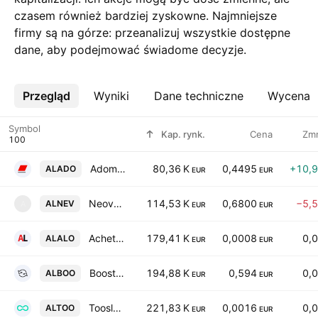
czasem również bardziej zyskowne. Najmniejsze
firmy są na górze: przeanalizuj wszystkie dostępne
dane, aby podejmować świadome decyzje.
Przegląd
Więcej
Wyniki
Dane techniczne
Wycena
Symbol
Kap. rynk.
Cena
Zm
Adomos SA
80,36 K
0,4495
+10,
ALADO
EUR
EUR
Neovacs SA
114,53 K
0,6800
−5,
ALNEV
A
EUR
EUR
Acheter-Louer.fr SA
179,41 K
0,0008
0,
ALALO
EUR
EUR
Boostheat SAS
194,88 K
0,594
0,
ALBOO
EUR
EUR
Toosla Societe Anonyme
221,83 K
0,0016
0,
ALTOO
EUR
EUR