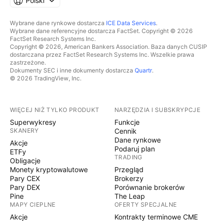
Polski
Wybrane dane rynkowe dostarcza
ICE Data Services
.
Wybrane dane referencyjne dostarcza FactSet. Copyright © 2026
FactSet Research Systems Inc.
Copyright © 2026, American Bankers Association. Baza danych CUSIP
dostarczana przez FactSet Research Systems Inc. Wszelkie prawa
zastrzeżone.
Dokumenty SEC i inne dokumenty dostarcza
Quartr
.
© 2026 TradingView, Inc.
WIĘCEJ NIŻ TYLKO PRODUKT
NARZĘDZIA I SUBSKRYPCJE
Superwykresy
Funkcje
SKANERY
Cennik
Dane rynkowe
Akcje
Podaruj plan
ETFy
TRADING
Obligacje
Monety kryptowalutowe
Przegląd
Pary CEX
Brokerzy
Pary DEX
Porównanie brokerów
Pine
The Leap
MAPY CIEPLNE
OFERTY SPECJALNE
Akcje
Kontrakty terminowe CME