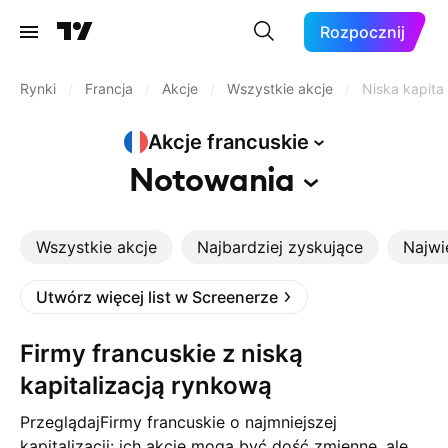
Rozpocznij
Rynki
/
Francja
/
Akcje
/
Wszystkie akcje
/
Niska kapital
Akcje
francuskie
Notowania
Wszystkie akcje
Najbardziej zyskujące
Najwi
Utwórz więcej list w Screenerze
Firmy francuskie z niską
kapitalizacją rynkową
PrzeglądajFirmy francuskie o najmniejszej
kapitalizacji: ich akcje mogą być dość zmienne, ale