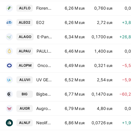
Florentaise SA
6,26 M
0,760
0,
ALFLO
EUR
EUR
EO2
6,26 M
2,72
+3,
ALEO2
EUR
EUR
E-Pango
6,34 M
0,1700
+26,
ALAGO
EUR
EUR
PAULIC Meunerie SA
6,46 M
1,400
0,
ALPAU
EUR
EUR
Oncodesign Precision Medicine S.A.
6,49 M
0,321
−5,
ALOPM
EUR
EUR
UV GERMI Societe Anonyme
6,52 M
2,54
−5,
ALUVI
EUR
EUR
Bigben Interactive SA
6,77 M
0,1470
−60,
BIG
EUR
EUR
Augros Cosmetics Packaging SA
6,79 M
4,80
0,
AUGR
EUR
EUR
Neolife SAS
6,86 M
0,0726
+1,
ALNLF
EUR
EUR