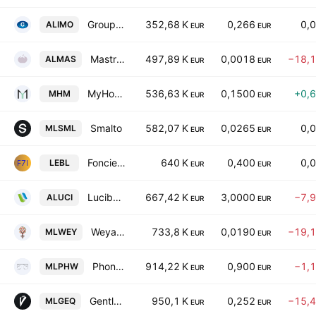
Groupimo S.A.
352,68 K
0,266
0,
ALIMO
EUR
EUR
Mastrad SA
497,89 K
0,0018
−18,
ALMAS
EUR
EUR
MyHotelMatch S.A.
536,63 K
0,1500
+0,
MHM
EUR
EUR
Smalto
582,07 K
0,0265
0,
MLSML
EUR
EUR
Fonciere 7 Investissement
640 K
0,400
0,
LEBL
EUR
EUR
Lucibel S.A.
667,42 K
3,0000
−7,
ALUCI
EUR
EUR
Weya SA
733,8 K
0,0190
−19,
MLWEY
EUR
EUR
Phone Web SA
914,22 K
0,900
−1,
MLPHW
EUR
EUR
Gentlemen's Equity SA
950,1 K
0,252
−15,
MLGEQ
EUR
EUR