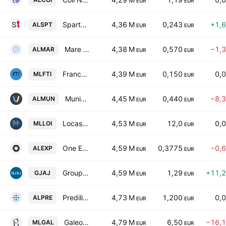
EUR
EUR
Spartoo SAS
4,36 M
0,243
+1,
ALSPT
EUR
EUR
Mare Nostrum SA (FR)
4,38 M
0,570
−1,
ALMAR
EUR
EUR
France Tourisme Immobilier SA
4,39 M
0,150
0,
MLFTI
EUR
EUR
Munic SA
4,45 M
0,440
−8,
ALMUN
EUR
EUR
Locasystem International SA
4,53 M
12,0
0,
MLLOI
EUR
EUR
One Experience
4,59 M
0,3775
−0,
ALEXP
EUR
EUR
Groupe JAJ
4,59 M
1,29
+11,
GJAJ
EUR
EUR
Predilife SA
4,73 M
1,200
0,
ALPRE
EUR
EUR
Galeo Concept
4,79 M
6,50
−16,
MLGAL
EUR
EUR