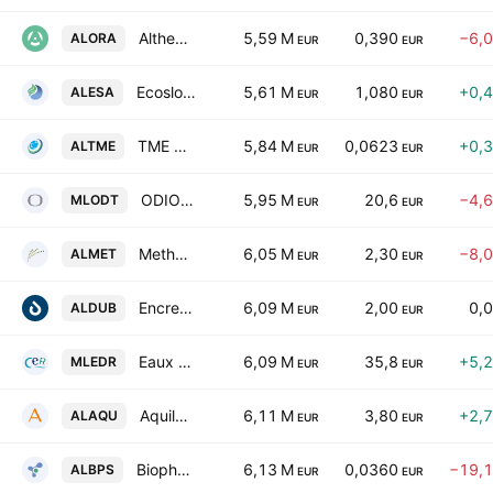
Altheora SA
5,59 M
0,390
−6,
ALORA
EUR
EUR
Ecoslops SA
5,61 M
1,080
+0,
ALESA
EUR
EUR
TME Pharma N.V.
5,84 M
0,0623
+0,
ALTME
EUR
EUR
ODIOT S.A.
5,95 M
20,6
−4,
MLODT
EUR
EUR
Methanor SCA
6,05 M
2,30
−8,
ALMET
EUR
EUR
Encres Dubuit SA
6,09 M
2,00
0,
ALDUB
EUR
EUR
Eaux de Royan SA
6,09 M
35,8
+5,
MLEDR
EUR
EUR
Aquila SA
6,11 M
3,80
+2,
ALAQU
EUR
EUR
Biophytis SA
6,13 M
0,0360
−19,
ALBPS
EUR
EUR