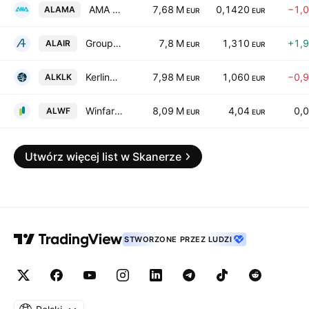
AMA Corporation Plc
7,68 M
0,1420
−1,
ALAMA
EUR
EUR
Groupe Airwell SAS
7,8 M
1,310
+1,
ALAIR
EUR
EUR
Kerlink SA
7,98 M
1,060
−0,
ALKLK
EUR
EUR
Winfarm SA
8,09 M
4,04
0,
ALWF
EUR
EUR
Utwórz więcej list w Skanerze
STWORZONE PRZEZ LUDZI