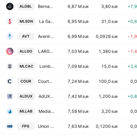
Bernard Loiseau SA
6,87 M
3,80
+7,
ALDBL
EUR
EUR
La Savonnerie De Nyons SA
6,95 M
31,0
+0,
MLSDN
EUR
EUR
Avenir Telecom SA
6,99 M
0,0928
−1,
AVT
EUR
EUR
LARGO SA
7,03 M
1,380
−1,
ALLGO
EUR
EUR
Lombard & Medot
7,09 M
15,0
+3,
MLCAC
EUR
EUR
Courtois SA
7,24 M
100,0
0,
COUR
EUR
EUR
AdUX SA
7,42 M
1,200
+0,
ALDUX
EUR
EUR
Media Lab SpA
7,58 M
3,20
0,
MLLAB
EUR
EUR
Union Technologies Informatique Group SA
7,63 M
0,1200
0,
FPG
EUR
EUR