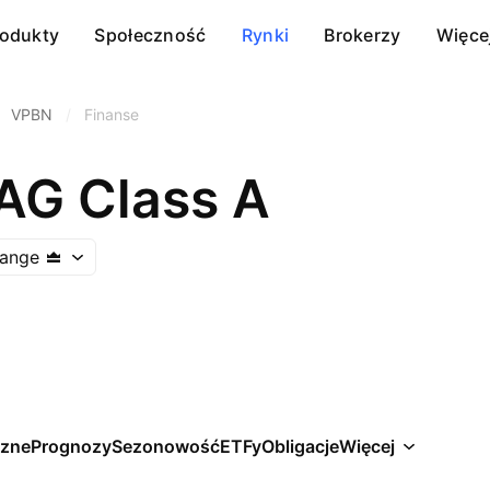
rodukty
Społeczność
Rynki
Brokerzy
Więce
VPBN
/
Finanse
AG Class A
hange
czne
Prognozy
Sezonowość
ETFy
Obligacje
Więcej