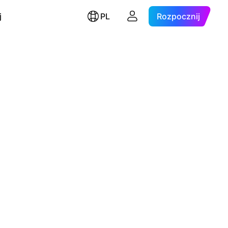
j
PL
Rozpocznij