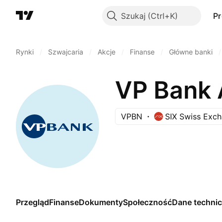
Szukaj
P
Rynki
/
Szwajcaria
/
Akcje
/
Finanse
/
Główne banki
/
VP Bank 
VPBN
SIX Swiss Exc
Przegląd
Finanse
Dokumenty
Społeczność
Dane techni