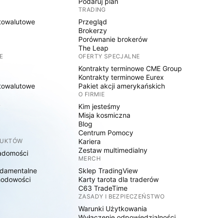
Podaruj plan
TRADING
towalutowe
Przegląd
Brokerzy
Porównanie brokerów
The Leap
E
OFERTY SPECJALNE
Kontrakty terminowe CME Group
Kontrakty terminowe Eurex
towalutowe
Pakiet akcji amerykańskich
O FIRMIE
y
Kim jesteśmy
Misja kosmiczna
Blog
Centrum Pomocy
DUKTÓW
Kariera
Zestaw multimedialny
adomości
MERCH
damentalne
Sklep TradingView
hodowości
Karty tarota dla traderów
C63 TradeTime
ZASADY I BEZPIECZEŃSTWO
Warunki Użytkowania
Wyłączenie odpowiedzialności