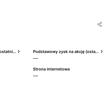
Stosunek ceny do zysku, ostatnie 12 miesięcy
Podstawowy zysk na akcję (ostatnie 12 miesięcy)
—
Strona internetowa
—