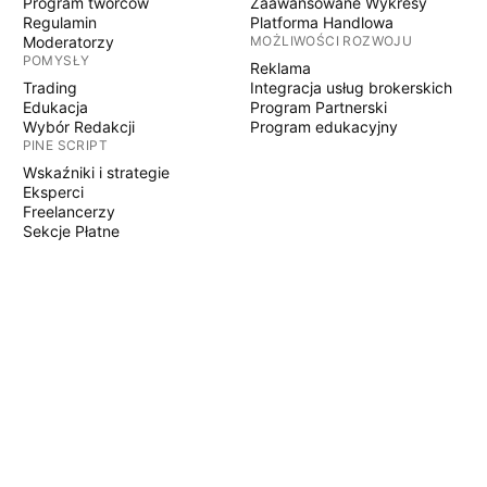
Program twórców
Zaawansowane Wykresy
Regulamin
Platforma Handlowa
Moderatorzy
MOŻLIWOŚCI ROZWOJU
POMYSŁY
Reklama
Trading
Integracja usług brokerskich
Edukacja
Program Partnerski
Wybór Redakcji
Program edukacyjny
PINE SCRIPT
Wskaźniki i strategie
Eksperci
Freelancerzy
Sekcje Płatne