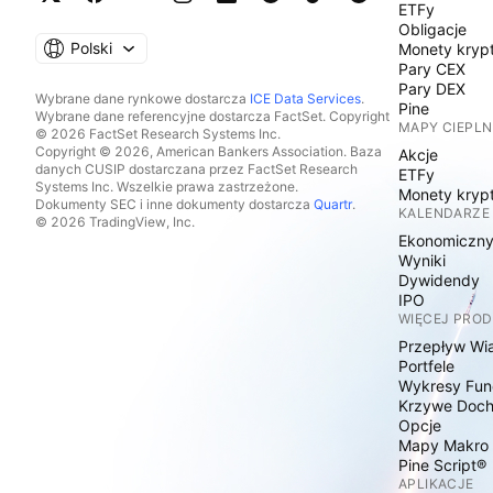
ETFy
Obligacje
Polski
Monety kryp
Pary CEX
Pary DEX
Wybrane dane rynkowe dostarcza
ICE Data Services
.
Pine
Wybrane dane referencyjne dostarcza FactSet. Copyright
MAPY CIEPLN
© 2026 FactSet Research Systems Inc.
Copyright © 2026, American Bankers Association. Baza
Akcje
danych CUSIP dostarczana przez FactSet Research
ETFy
Systems Inc. Wszelkie prawa zastrzeżone.
Monety kryp
Dokumenty SEC i inne dokumenty dostarcza
Quartr
.
KALENDARZE
© 2026 TradingView, Inc.
Ekonomiczn
Wyniki
Dywidendy
IPO
WIĘCEJ PRO
Przepływ Wi
Portfele
Wykresy Fun
Krzywe Doc
Opcje
Mapy Makro
Pine Script®
APLIKACJE