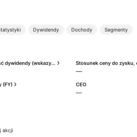
tatystyki
Dywidendy
Dochody
Segmenty
Rentowność dywidendy (wskazywana)
—
 (FY)
CEO
—
 akcji