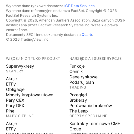
Wybrane dane rynkowe dostarcza
ICE Data Services
.
Wybrane dane referencyjne dostarcza FactSet. Copyright © 2026
FactSet Research Systems Inc.
Copyright © 2026, American Bankers Association. Baza danych CUSIP
dostarczana przez FactSet Research Systems Inc. Wszelkie prawa
zastrzeżone.
Dokumenty SEC i inne dokumenty dostarcza
Quartr
.
© 2026 TradingView, Inc.
WIĘCEJ NIŻ TYLKO PRODUKT
NARZĘDZIA I SUBSKRYPCJE
Superwykresy
Funkcje
SKANERY
Cennik
Dane rynkowe
Akcje
Podaruj plan
ETFy
TRADING
Obligacje
Monety kryptowalutowe
Przegląd
Pary CEX
Brokerzy
Pary DEX
Porównanie brokerów
Pine
The Leap
MAPY CIEPLNE
OFERTY SPECJALNE
Akcje
Kontrakty terminowe CME
ETFy
Group