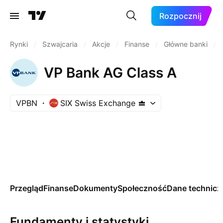
Rozpocznij
Rynki
/
Szwajcaria
/
Akcje
/
Finanse
/
Główne banki
/
VP Bank AG Class A
VPBN
SIX Swiss Exchange
Przegląd
Finanse
Dokumenty
Społeczność
Dane technicz
Fundamenty i statystyki