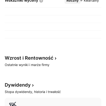
Wskaźniki
wyceny
Roczny
Więcej
Kwartalny
Wzrost i
Rentowność
Ostatnie wyniki i marże firmy
Dywidendy
Stopa dywidendy, historia i trwałość