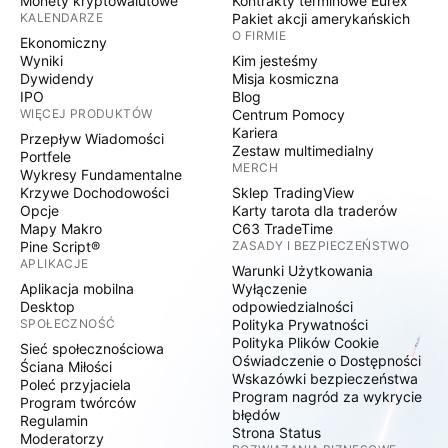
Monety kryptowalutowe
Kontrakty terminowe Eurex
KALENDARZE
Pakiet akcji amerykańskich
O FIRMIE
Ekonomiczny
Wyniki
Kim jesteśmy
Dywidendy
Misja kosmiczna
IPO
Blog
WIĘCEJ PRODUKTÓW
Centrum Pomocy
Kariera
Przepływ Wiadomości
Zestaw multimedialny
Portfele
MERCH
Wykresy Fundamentalne
Krzywe Dochodowości
Sklep TradingView
Opcje
Karty tarota dla traderów
Mapy Makro
C63 TradeTime
Pine Script®
ZASADY I BEZPIECZEŃSTWO
APLIKACJE
Warunki Użytkowania
Aplikacja mobilna
Wyłączenie
Desktop
odpowiedzialności
SPOŁECZNOŚĆ
Polityka Prywatności
Polityka Plików Cookie
Sieć społecznościowa
Oświadczenie o Dostępności
Ściana Miłości
Wskazówki bezpieczeństwa
Poleć przyjaciela
Program nagród za wykrycie
Program twórców
błędów
Regulamin
Strona Status
Moderatorzy