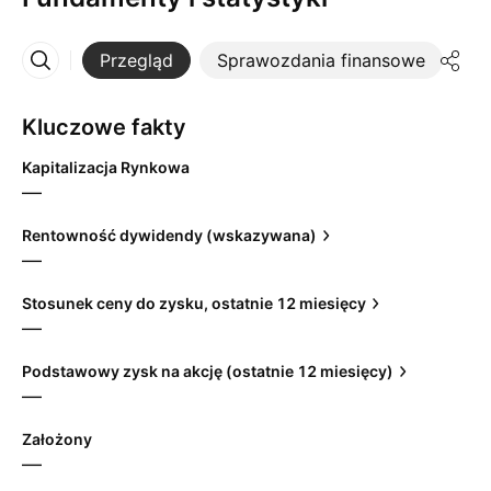
Przegląd
Sprawozdania finansowe
St
Więcej
Kluczowe fakty
Kapitalizacja Rynkowa
—
Rentowność dywidendy (wskazywana)
—
Stosunek ceny do zysku, ostatnie 12 miesięcy
—
Podstawowy zysk na akcję (ostatnie 12 miesięcy)
—
Założony
—