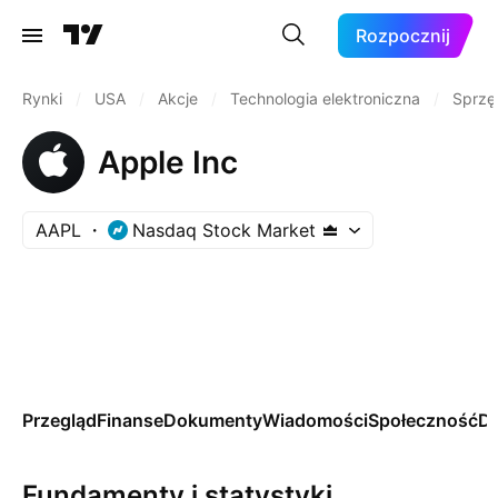
Rozpocznij
Rynki
/
USA
/
Akcje
/
Technologia elektroniczna
/
Sprzę
Apple Inc
AAPL
Nasdaq Stock Market
Przegląd
Finanse
Dokumenty
Wiadomości
Społeczność
Da
Fundamenty i statystyki