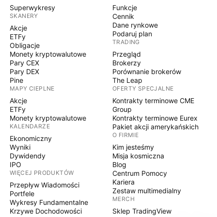
Superwykresy
Funkcje
SKANERY
Cennik
Dane rynkowe
Akcje
Podaruj plan
ETFy
TRADING
Obligacje
Monety kryptowalutowe
Przegląd
Pary CEX
Brokerzy
Pary DEX
Porównanie brokerów
Pine
The Leap
MAPY CIEPLNE
OFERTY SPECJALNE
Akcje
Kontrakty terminowe CME
ETFy
Group
Monety kryptowalutowe
Kontrakty terminowe Eurex
KALENDARZE
Pakiet akcji amerykańskich
O FIRMIE
Ekonomiczny
Wyniki
Kim jesteśmy
Dywidendy
Misja kosmiczna
IPO
Blog
WIĘCEJ PRODUKTÓW
Centrum Pomocy
Kariera
Przepływ Wiadomości
Zestaw multimedialny
Portfele
MERCH
Wykresy Fundamentalne
Krzywe Dochodowości
Sklep TradingView