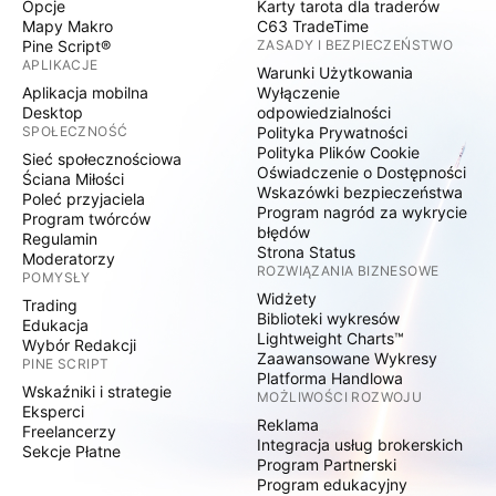
Opcje
Karty tarota dla traderów
Mapy Makro
C63 TradeTime
Pine Script®
ZASADY I BEZPIECZEŃSTWO
APLIKACJE
Warunki Użytkowania
Aplikacja mobilna
Wyłączenie
Desktop
odpowiedzialności
SPOŁECZNOŚĆ
Polityka Prywatności
Polityka Plików Cookie
Sieć społecznościowa
Oświadczenie o Dostępności
Ściana Miłości
Wskazówki bezpieczeństwa
Poleć przyjaciela
Program nagród za wykrycie
Program twórców
błędów
Regulamin
Strona Status
Moderatorzy
ROZWIĄZANIA BIZNESOWE
POMYSŁY
Widżety
Trading
Biblioteki wykresów
Edukacja
Lightweight Charts™
Wybór Redakcji
Zaawansowane Wykresy
PINE SCRIPT
Platforma Handlowa
Wskaźniki i strategie
MOŻLIWOŚCI ROZWOJU
Eksperci
Reklama
Freelancerzy
Integracja usług brokerskich
Sekcje Płatne
Program Partnerski
Program edukacyjny