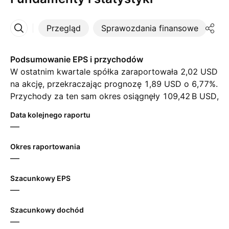
Przegląd
Sprawozdania finansowe
St
Więcej
Podsumowanie EPS i przychodów
W ostatnim kwartale spółka zaraportowała 2,02 USD
na akcję, przekraczając prognozę 1,89 USD o 6,77%.
Przychody za ten sam okres osiągnęły ‪109,42 B‬ USD,
mimo prognozy na poziomie ‪109,04 B‬ USD. W
Data kolejnego raportu
kolejnym kwartale analitycy oczekują 1,99 USD
—
zysku na akcję oraz ‪113,44 B‬ USD przychodów.
Okres raportowania
—
Szacunkowy EPS
—
Szacunkowy dochód
—