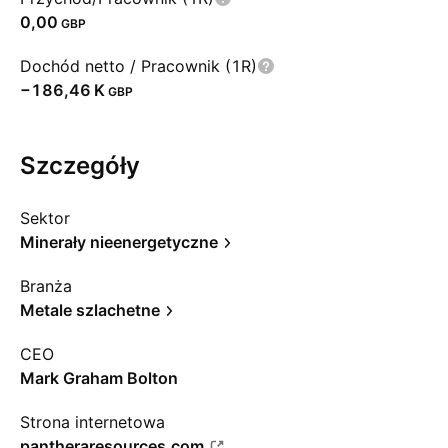
0,00
GBP
Dochód netto / Pracownik (1R)
‪−186,46 K‬
GBP
Szczegóły
Sektor
Minerały nieenergetyczne
Branża
Metale szlachetne
CEO
Mark Graham Bolton
Strona internetowa
pantheraresources.com