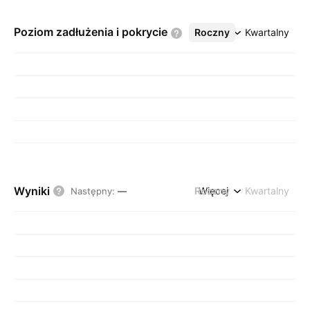
Poziom zadłużenia i
pokrycie
Roczny
Więcej
Kwartalny
Wyniki
Roczny
Więcej
Kwartalny
Następny
:
—