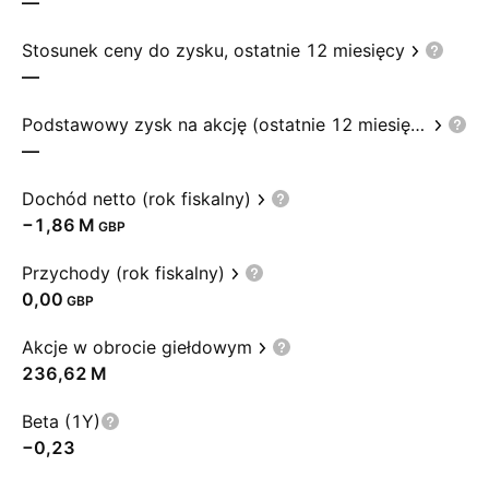
—
Stosunek ceny do zysku, ostatnie 12 miesięcy
—
Podstawowy zysk na akcję (ostatnie 12 miesięcy)
—
Dochód netto (rok fiskalny)
‪−1,86 M‬
GBP
Przychody (rok fiskalny)
0,00
GBP
Akcje w obrocie giełdowym
‪236,62 M‬
Beta (1Y)
−0,23