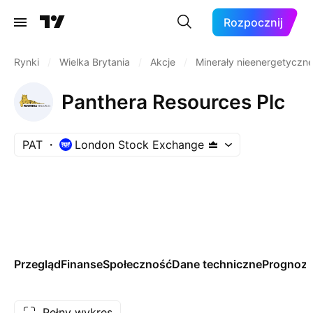
Rozpocznij
Rynki
/
Wielka Brytania
/
Akcje
/
Minerały nieenergetyczn
Panthera Resources Plc
PAT
London Stock Exchange
Przegląd
Finanse
Społeczność
Dane techniczne
Prognoz
Pełny wykres