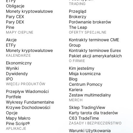
ETFy
TRADING
Obligacje
Monety kryptowalutowe
Przegląd
Pary CEX
Brokerzy
Pary DEX
Porównanie brokerów
Pine
The Leap
MAPY CIEPLNE
OFERTY SPECJALNE
Akcje
Kontrakty terminowe CME
ETFy
Group
Monety kryptowalutowe
Kontrakty terminowe Eurex
KALENDARZE
Pakiet akcji amerykańskich
O FIRMIE
Ekonomiczny
Wyniki
Kim jesteśmy
Dywidendy
Misja kosmiczna
IPO
Blog
WIĘCEJ PRODUKTÓW
Centrum Pomocy
Kariera
Przepływ Wiadomości
Zestaw multimedialny
Portfele
MERCH
Wykresy Fundamentalne
Krzywe Dochodowości
Sklep TradingView
Opcje
Karty tarota dla traderów
Mapy Makro
C63 TradeTime
Pine Script®
ZASADY I BEZPIECZEŃSTWO
APLIKACJE
Warunki Użytkowania