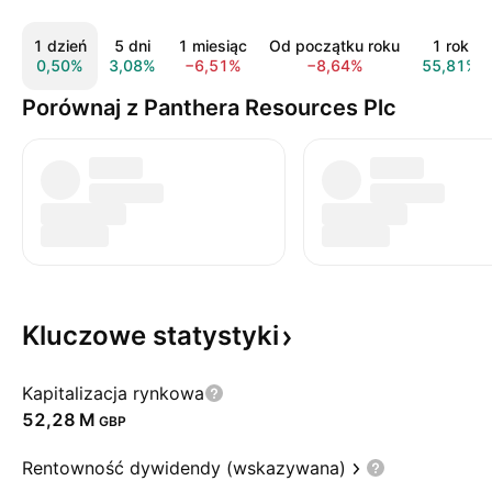
1 dzień
5 dni
1 miesiąc
Od początku roku
1 rok
0,50%
3,08%
−6,51%
−8,64%
55,81%
Porównaj z Panthera Resources Plc
Kluczowe
statystyki
Kapitalizacja rynkowa
‪52,28 M‬
GBP
Rentowność dywidendy (wskazywana)