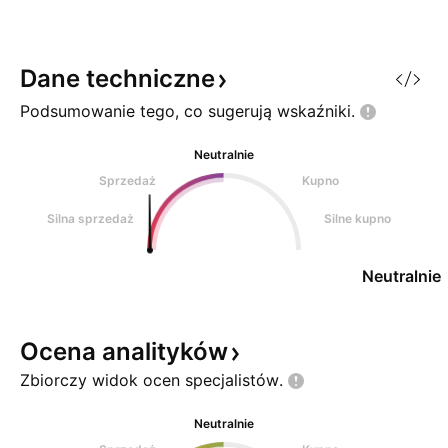
Dane
techniczne
Podsumowanie tego, co sugerują
wskaźniki.
Neutralnie
Sprzedaż
Kupno
Silna sprzedaż
Silne kupno
Neutralnie
Ocena
analityków
Zbiorczy widok ocen
specjalistów.
Neutralnie