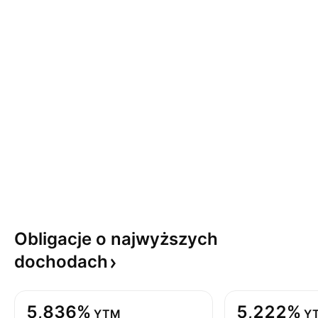
Obligacje o najwyższych
dochodach
5,836%
5,222%
YTM
Y