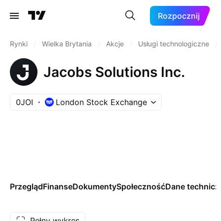
Rozpocznij
Rynki
/
Wielka Brytania
/
Akcje
/
Usługi technologiczne
/
Jacobs Solutions Inc.
0JOI
London Stock Exchange
Przegląd
Finanse
Dokumenty
Społeczność
Dane technicz
Pełny wykres