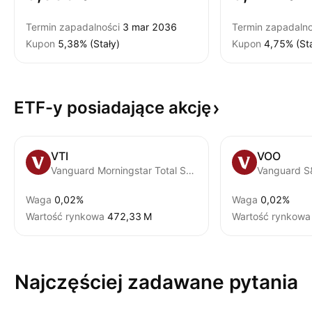
Termin zapadalności
3 mar 2036
Termin zapadalno
Kupon
5,38% (Stały)
Kupon
4,75% (Sta
ETF-y posiadające
akcję
VTI
VOO
Vanguard Morningstar Total Stock Market ETF
Vanguard S
Waga
0,02%
Waga
0,02%
Wartość rynkowa
‪472,33 M‬
Wartość rynkowa
Najczęściej zadawane pytania