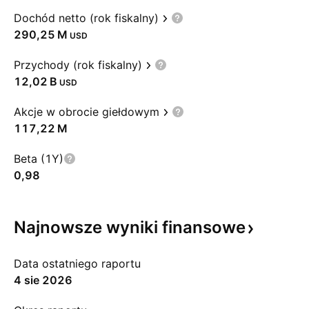
Dochód netto (rok fiskalny)
‪290,25 M‬
USD
Przychody (rok fiskalny)
‪12,02 B‬
USD
Akcje w obrocie giełdowym
‪117,22 M‬
Beta (1Y)
0,98
Najnowsze wyniki
finansowe
Data ostatniego raportu
4 sie 2026