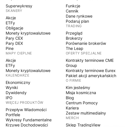
Superwykresy
Funkcje
SKANERY
Cennik
Dane rynkowe
Akcje
Podaruj plan
ETFy
TRADING
Obligacje
Monety kryptowalutowe
Przegląd
Pary CEX
Brokerzy
Pary DEX
Porównanie brokerów
Pine
The Leap
MAPY CIEPLNE
OFERTY SPECJALNE
Akcje
Kontrakty terminowe CME
ETFy
Group
Monety kryptowalutowe
Kontrakty terminowe Eurex
KALENDARZE
Pakiet akcji amerykańskich
O FIRMIE
Ekonomiczny
Wyniki
Kim jesteśmy
Dywidendy
Misja kosmiczna
IPO
Blog
WIĘCEJ PRODUKTÓW
Centrum Pomocy
Kariera
Przepływ Wiadomości
Zestaw multimedialny
Portfele
MERCH
Wykresy Fundamentalne
Krzywe Dochodowości
Sklep TradingView