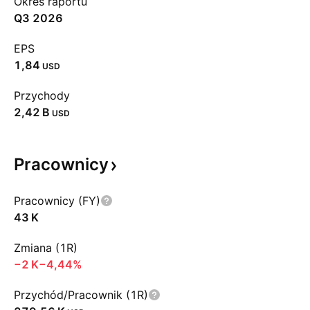
Okres raportu
Q3 2026
EPS
1,84
USD
Przychody
‪2,42 B‬
USD
Pracownicy
Pracownicy (FY)
‪43 K‬
Zmiana (1R)
‪−2 K‬
−4,44%
Przychód/Pracownik (1R)