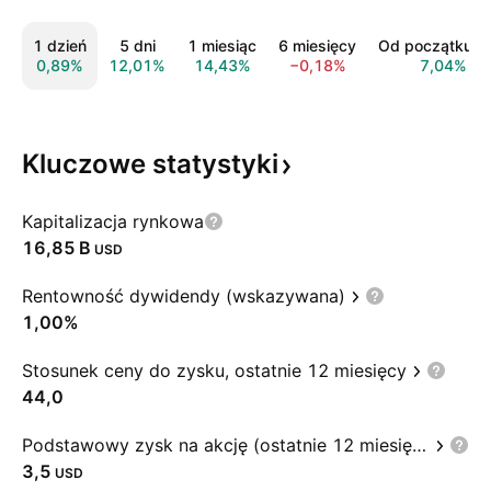
1 dzień
5 dni
1 miesiąc
6 miesięcy
Od początku r
0,89%
12,01%
14,43%
−0,18%
7,04%
Kluczowe
statystyki
Kapitalizacja rynkowa
‪16,85 B‬
USD
Rentowność dywidendy (wskazywana)
1,00%
Stosunek ceny do zysku, ostatnie 12 miesięcy
44,0
Podstawowy zysk na akcję (ostatnie 12 miesięcy)
3,5
USD