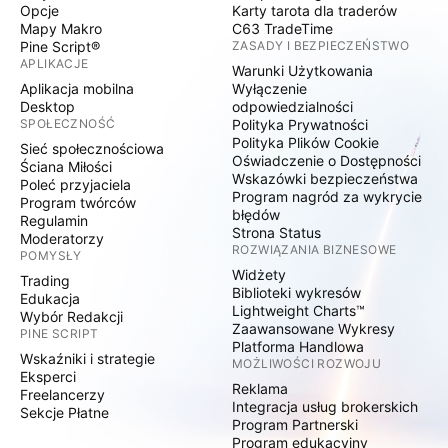
Opcje
Karty tarota dla traderów
Mapy Makro
C63 TradeTime
Pine Script®
ZASADY I BEZPIECZEŃSTWO
APLIKACJE
Warunki Użytkowania
Aplikacja mobilna
Wyłączenie
Desktop
odpowiedzialności
SPOŁECZNOŚĆ
Polityka Prywatności
Polityka Plików Cookie
Sieć społecznościowa
Oświadczenie o Dostępności
Ściana Miłości
Wskazówki bezpieczeństwa
Poleć przyjaciela
Program nagród za wykrycie
Program twórców
błędów
Regulamin
Strona Status
Moderatorzy
ROZWIĄZANIA BIZNESOWE
POMYSŁY
Widżety
Trading
Biblioteki wykresów
Edukacja
Lightweight Charts™
Wybór Redakcji
Zaawansowane Wykresy
PINE SCRIPT
Platforma Handlowa
Wskaźniki i strategie
MOŻLIWOŚCI ROZWOJU
Eksperci
Reklama
Freelancerzy
Integracja usług brokerskich
Sekcje Płatne
Program Partnerski
Program edukacyjny