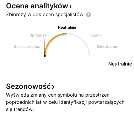
Ocena
analityków
Zbiorczy widok ocen
specjalistów.
Neutralnie
Sprzedaż
Kupno
Silna sprzedaż
Silne kupno
Neutralnie
Sezonowość
Wyświetla zmiany cen symbolu na przestrzeni
poprzednich lat w celu identyfikacji powtarzających
się trendów.