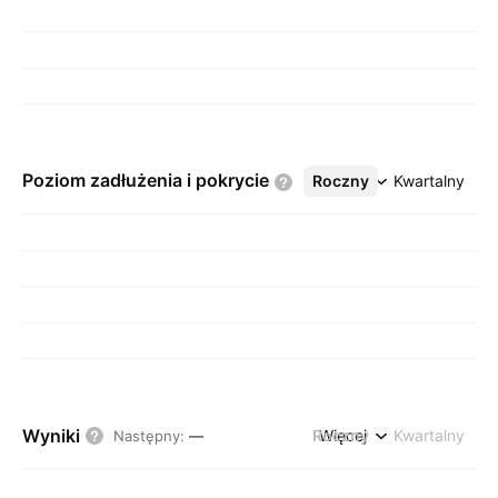
Poziom zadłużenia i
pokrycie
Roczny
Więcej
Kwartalny
Wyniki
Roczny
Więcej
Kwartalny
Następny
:
—