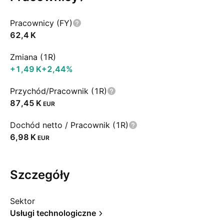
Pracownicy (FY)
‪62,4 K‬
Zmiana (1R)
‪+1,49 K‬
+2,44%
Przychód/Pracownik (1R)
‪87,45 K‬
EUR
Dochód netto / Pracownik (1R)
‪6,98 K‬
EUR
Szczegóły
Sektor
Usługi technologiczne