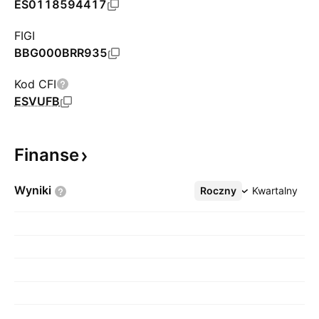
ES0118594417
FIGI
BBG000BRR935
Kod CFI
ESVUFB
Finanse
Wyniki
Roczny
Więcej
Kwartalny