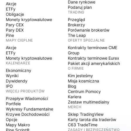
Dane rynkowe
Akcje
Podaruj plan
ETFy
TRADING
Obligacje
Monety kryptowalutowe
Przegląd
Pary CEX
Brokerzy
Pary DEX
Porównanie brokerów
Pine
The Leap
MAPY CIEPLNE
OFERTY SPECJALNE
Akcje
Kontrakty terminowe CME
ETFy
Group
Monety kryptowalutowe
Kontrakty terminowe Eurex
KALENDARZE
Pakiet akcji amerykańskich
O FIRMIE
Ekonomiczny
Wyniki
Kim jesteśmy
Dywidendy
Misja kosmiczna
IPO
Blog
WIĘCEJ PRODUKTÓW
Centrum Pomocy
Kariera
Przepływ Wiadomości
Zestaw multimedialny
Portfele
MERCH
Wykresy Fundamentalne
Krzywe Dochodowości
Sklep TradingView
Opcje
Karty tarota dla traderów
Mapy Makro
C63 TradeTime
Pine Script®
ZASADY I BEZPIECZEŃSTWO