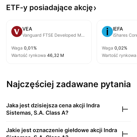
ETF-y posiadające
akcję
VEA
IEFA
Vanguard FTSE Developed Markets ETF
iShares Co
Waga
0,01%
Waga
0,02%
Wartość rynkowa
‪46,32 M‬
Wartość rynkowa
Najczęściej zadawane pytania
Jaka jest dzisiejsza cena akcji
Indra
Sistemas, S.A. Class A
?
Jakie jest oznaczenie giełdowe akcji
Indra