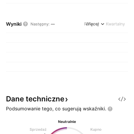
Wyniki
Roczny
Więcej
Kwartalny
Następny
:
—
Dane
techniczne
Podsumowanie tego, co sugerują
wskaźniki.
Neutralnie
Sprzedaż
Kupno