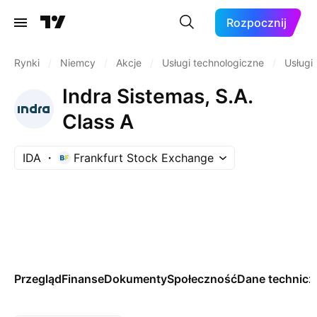
Rozpocznij
Rynki
/
Niemcy
/
Akcje
/
Usługi technologiczne
/
Usługi
Indra Sistemas, S.A.
Class A
IDA
Frankfurt Stock Exchange
Przegląd
Finanse
Dokumenty
Społeczność
Dane technicz