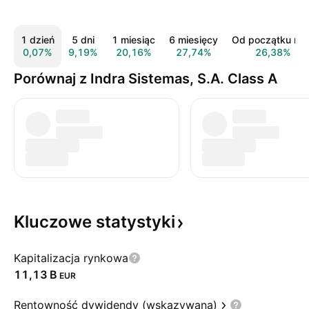
1 dzień
5 dni
1 miesiąc
6 miesięcy
Od początku rok
0,07%
9,19%
20,16%
27,74%
26,38%
Porównaj z Indra Sistemas, S.A. Class A
Kluczowe
statystyki
Kapitalizacja rynkowa
‪11,13 B‬
EUR
Rentowność dywidendy (wskazywana)