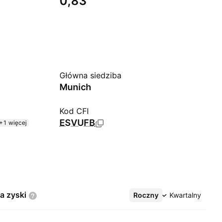
0,83
Główna siedziba
Munich
Kod CFI
ESVUFB
+1 więcej
na
zyski
Roczny
Więcej
Kwartalny