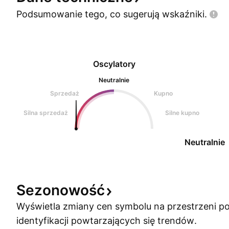
Podsumowanie tego, co sugerują
wskaźniki.
Oscylatory
Neutralnie
Sprzedaż
Kupno
Silna sprzedaż
Silne kupno
Neutralnie
Sezonowość
Wyświetla zmiany cen symbolu na przestrzeni po
identyfikacji powtarzających się trendów.