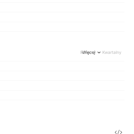
Roczny
Więcej
Kwartalny