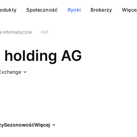
rodukty
Społeczność
Rynki
Brokerzy
Więce
gi informatyczne
/
AMI
holding AG
 Exchange
zy
Sezonowość
Więcej