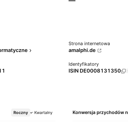
—
Strona internetowa
formatyczne
amalphi.de
Identyfikatory
11
ISIN
DE0008131350
Konwersja przychodów 
Roczny
Więcej
Kwartalny