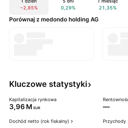
1 dzień
5 dni
1 miesiąc
−2,85%
0,29%
21,35%
Porównaj z medondo holding AG
Kluczowe
statystyki
Kapitalizacja rynkowa
‪3,96 M‬
—
EUR
Dochód netto (rok fiskalny)
Przychody (