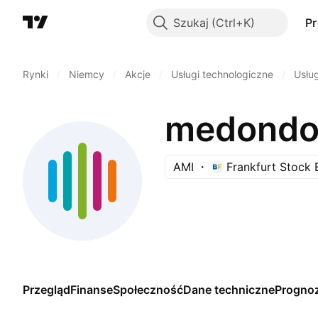
Szukaj
P
Rynki
/
Niemcy
/
Akcje
/
Usługi technologiczne
/
Usłu
medondo 
AMI
Frankfurt Stock
Przegląd
Finanse
Społeczność
Dane techniczne
Progno