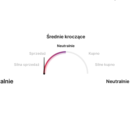
Średnie kroczące
Neutralnie
Sprzedaż
Kupno
Silna sprzedaż
Silne kupno
alnie
Neutralnie