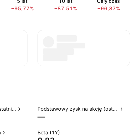
5 lat
10 lat
Cały czas
−95,77%
−87,51%
−96,87%
Stosunek ceny do zysku, ostatnie 12 miesięcy
Podstawowy zysk na akcję (ostatnie 12 miesięcy)
—
m
Beta (1Y)