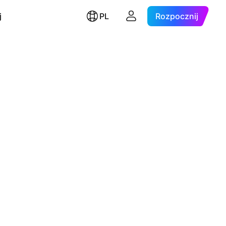
j
PL
Rozpocznij