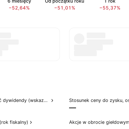
6 miesięcy
Od początku roku
1 rok
−52,64%
−51,01%
−55,37%
Rentowność dywidendy (wskazywana)
—
rok fiskalny)
Akcje w obrocie giełdowy