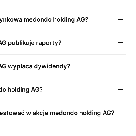
a rynkowa
medondo holding AG
?
AG
publikuje raporty?
AG
wypłaca dywidendy?
o holding AG
?
estować w akcje
medondo holding AG
?