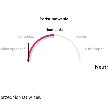
Podsumowanie
Neutralnie
Sprzedaż
Kupno
Silna sprzedaż
Silne kupno
Neutr
przednich lat w celu