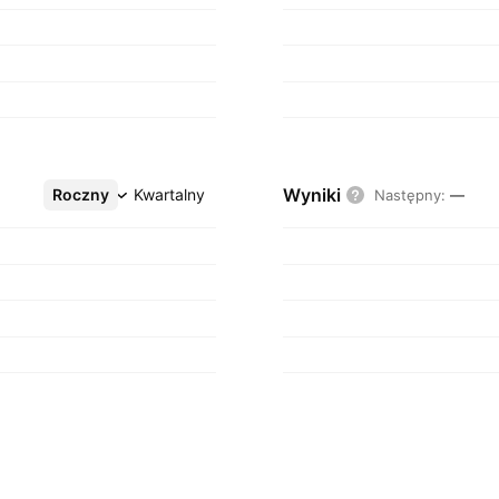
Wyniki
Roczny
Więcej
Kwartalny
Następny
:
—