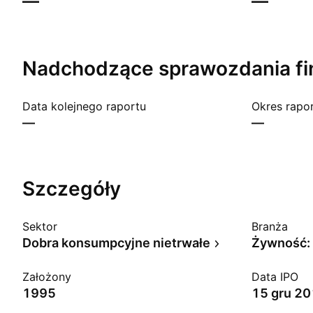
—
—
Nadchodzące sprawozdania
f
Data kolejnego raportu
Okres rapo
—
—
Szczegóły
Sektor
Branża
Dobra konsumpcyjne nietrwałe
Żywność: 
Założony
Data IPO
1995
15 gru 2