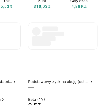
1 rok
5 lat
Cały czas
15,53%
316,03%
‪4,88 K‬%
Stosunek ceny do zysku, ostatnie 12 miesięcy
Podstawowy zysk na akcję (ostatnie 12 miesięcy)
—
m
Beta (1Y)