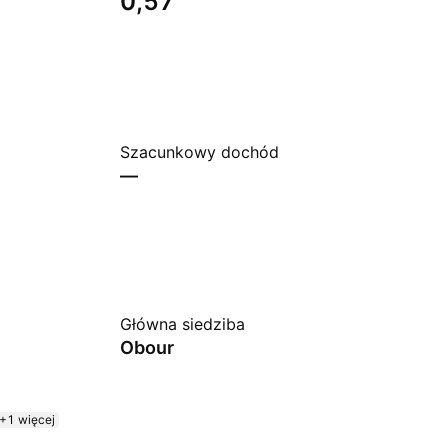
0,57
Szacunkowy dochód
—
Główna siedziba
Obour
+1 więcej