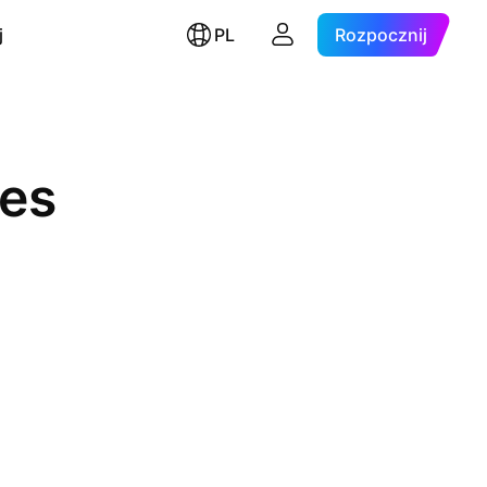
j
PL
Rozpocznij
ies