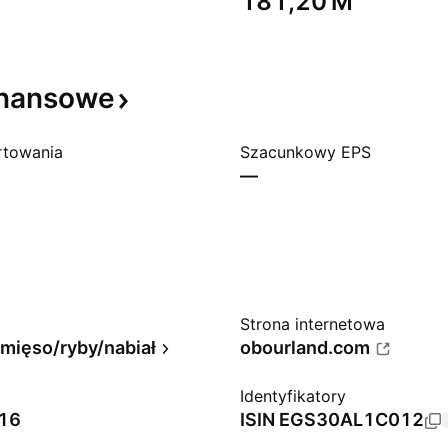
‪181,20 M‬
inansowe
rtowania
Szacunkowy EPS
—
Strona internetowa
mięso/ryby/nabiał
obourland.com
Identyfikatory
016
ISIN
EGS30AL1C012