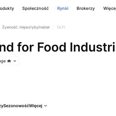
rodukty
Społeczność
Rynki
Brokerzy
Więce
Żywność: mięso/ryby/nabiał
/
OLFI
d for Food Industr
nge
zy
Sezonowość
Więcej