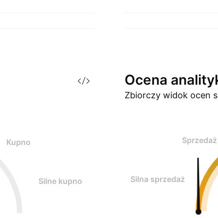
Ocena
analit
Zbiorczy widok ocen
s
Sprzedaż
Kupno
Silna sprzedaż
Silne kupno