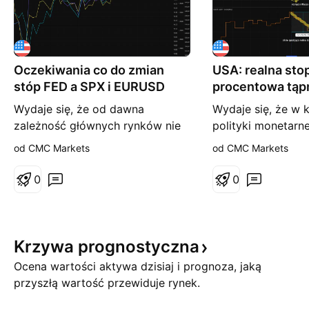
Oczekiwania co do zmian
USA: realna sto
stóp FED a SPX i EURUSD
procentowa tąpn
2024 r?
Wydaje się, że od dawna
Wydaje się, że w 
zależność głównych rynków nie
polityki monetarne
była tak duża od oczekiwań, co
ECONOMICS:USINTR
od CMC Markets
od CMC Markets
do zmian stóp procentowych
ECONOMICS:USIR
przez Fed ECONOMICS:USINTR .
być świadkami nie
0
0
Jednakowo EURUSD
historii. Mowa o d
CMCMARKETS:EURUSD i SPX
2024 roku, kiedy 
CMCMARKETS:SPX500 poruszają
stopy procentowe
się niemal jak kontrakty na stopę
4,5%, mimo jedno
Krzywa
prognostyczna
Fed CBOT:ZQ1! od początku
wzrostu inflacji z
Ocena wartości aktywa dzisiaj i prognoza, jaką
sierpnia, gdy po słaby
efekcie real
przyszłą wartość przewiduje rynek.