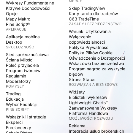
MERCH
Wykresy Fundamentalne
Krzywe Dochodowości
Sklep TradingView
Opcje
Karty tarota dla traderów
Mapy Makro
C63 TradeTime
Pine Script®
ZASADY I BEZPIECZEŃSTWO
APLIKACJE
Warunki Użytkowania
Aplikacja mobilna
Wyłączenie
Desktop
odpowiedzialności
SPOŁECZNOŚĆ
Polityka Prywatności
Polityka Plików Cookie
Sieć społecznościowa
Oświadczenie o Dostępności
Ściana Miłości
Wskazówki bezpieczeństwa
Poleć przyjaciela
Program nagród za wykrycie
Program twórców
błędów
Regulamin
Strona Status
Moderatorzy
ROZWIĄZANIA BIZNESOWE
POMYSŁY
Widżety
Trading
Biblioteki wykresów
Edukacja
Lightweight Charts™
Wybór Redakcji
Zaawansowane Wykresy
PINE SCRIPT
Platforma Handlowa
Wskaźniki i strategie
MOŻLIWOŚCI ROZWOJU
Eksperci
Reklama
Freelancerzy
Integracja usług brokerskich
Sekcje Płatne