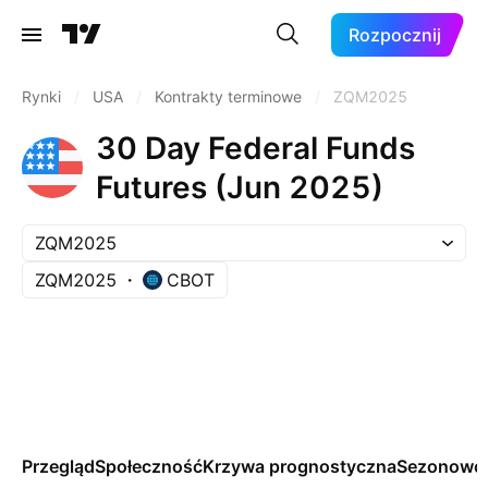
Rozpocznij
Rynki
/
USA
/
Kontrakty terminowe
/
ZQM2025
30 Day Federal Funds
Futures (Jun 2025)
ZQM2025
ZQM2025
CBOT
Przegląd
Społeczność
Krzywa prognostyczna
Sezonowo