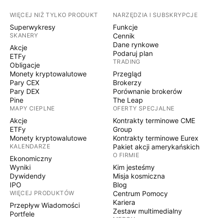
WIĘCEJ NIŻ TYLKO PRODUKT
NARZĘDZIA I SUBSKRYPCJE
Superwykresy
Funkcje
SKANERY
Cennik
Dane rynkowe
Akcje
Podaruj plan
ETFy
TRADING
Obligacje
Monety kryptowalutowe
Przegląd
Pary CEX
Brokerzy
Pary DEX
Porównanie brokerów
Pine
The Leap
MAPY CIEPLNE
OFERTY SPECJALNE
Akcje
Kontrakty terminowe CME
ETFy
Group
Monety kryptowalutowe
Kontrakty terminowe Eurex
KALENDARZE
Pakiet akcji amerykańskich
O FIRMIE
Ekonomiczny
Wyniki
Kim jesteśmy
Dywidendy
Misja kosmiczna
IPO
Blog
WIĘCEJ PRODUKTÓW
Centrum Pomocy
Kariera
Przepływ Wiadomości
Zestaw multimedialny
Portfele