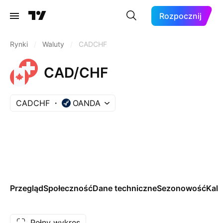
Rozpocznij
Rynki
/
Waluty
/
CADCHF
CAD/CHF
CADCHF
OANDA
Przegląd
Społeczność
Dane techniczne
Sezonowość
Kal
Pełny wykres