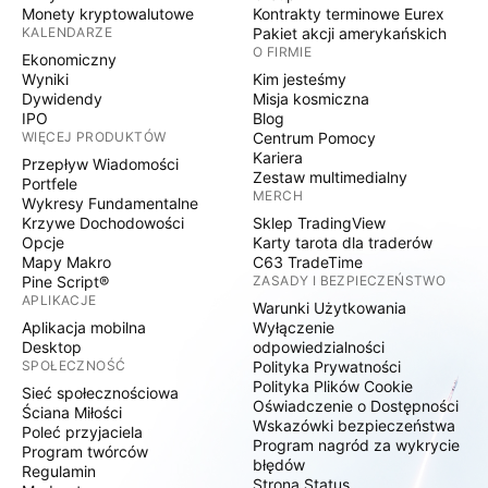
Monety kryptowalutowe
Kontrakty terminowe Eurex
KALENDARZE
Pakiet akcji amerykańskich
O FIRMIE
Ekonomiczny
Wyniki
Kim jesteśmy
Dywidendy
Misja kosmiczna
IPO
Blog
WIĘCEJ PRODUKTÓW
Centrum Pomocy
Kariera
Przepływ Wiadomości
Zestaw multimedialny
Portfele
MERCH
Wykresy Fundamentalne
Krzywe Dochodowości
Sklep TradingView
Opcje
Karty tarota dla traderów
Mapy Makro
C63 TradeTime
Pine Script®
ZASADY I BEZPIECZEŃSTWO
APLIKACJE
Warunki Użytkowania
Aplikacja mobilna
Wyłączenie
Desktop
odpowiedzialności
SPOŁECZNOŚĆ
Polityka Prywatności
Polityka Plików Cookie
Sieć społecznościowa
Oświadczenie o Dostępności
Ściana Miłości
Wskazówki bezpieczeństwa
Poleć przyjaciela
Program nagród za wykrycie
Program twórców
błędów
Regulamin
Strona Status