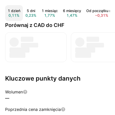
1 dzień
5 dni
1 miesiąc
6 miesięcy
Od początku rok
0,11%
0,23%
1,77%
1,47%
−0,31%
Porównaj z CAD do CHF
Kluczowe punkty danych
Wolumen
—
Poprzednia cena zamknięcia