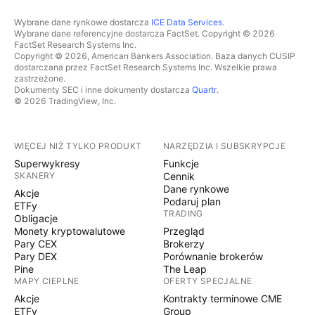
Wybrane dane rynkowe dostarcza
ICE Data Services
.
Wybrane dane referencyjne dostarcza FactSet. Copyright © 2026
FactSet Research Systems Inc.
Copyright © 2026, American Bankers Association. Baza danych CUSIP
dostarczana przez FactSet Research Systems Inc. Wszelkie prawa
zastrzeżone.
Dokumenty SEC i inne dokumenty dostarcza
Quartr
.
© 2026 TradingView, Inc.
WIĘCEJ NIŻ TYLKO PRODUKT
NARZĘDZIA I SUBSKRYPCJE
Superwykresy
Funkcje
SKANERY
Cennik
Dane rynkowe
Akcje
Podaruj plan
ETFy
TRADING
Obligacje
Monety kryptowalutowe
Przegląd
Pary CEX
Brokerzy
Pary DEX
Porównanie brokerów
Pine
The Leap
MAPY CIEPLNE
OFERTY SPECJALNE
Akcje
Kontrakty terminowe CME
ETFy
Group