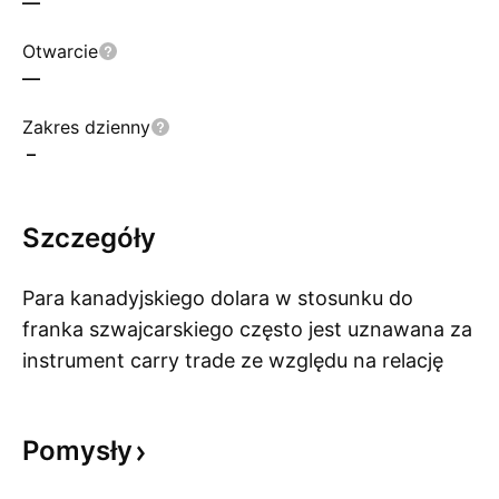
—
Otwarcie
—
Zakres dzienny
–
Szczegóły
Para kanadyjskiego dolara w stosunku do
franka szwajcarskiego często jest uznawana za
instrument carry trade ze względu na relację
Po
między walutą o niskim oprocentowaniu i
wysokim poziomie bezpieczeństwa (CHF), a
Pomysły
walutą o wyższym oprocentowaniu i związku z
wzrostem gospodarczym (CAD). CHF uważa