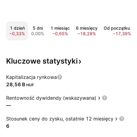
1 dzień
5 dni
1 miesiąc
6 miesięcy
Od początku ro
−0,33%
0,00%
−0,65%
−18,28%
−17,39%
Kluczowe
statystyki
Kapitalizacja rynkowa
‪28,56 B‬
HUF
Rentowność dywidendy (wskazywana)
—
Stosunek ceny do zysku, ostatnie 12 miesięcy
6