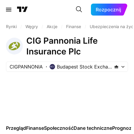
Rozpocznij
Rynki
/
Węgry
/
Akcje
/
Finanse
/
Ubezpieczenia na życi
CIG Pannonia Life
Insurance Plc
CIGPANNONIA
Budapest Stock Exchange
Przegląd
Finanse
Społeczność
Dane techniczne
Prognoz