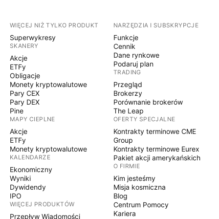
WIĘCEJ NIŻ TYLKO PRODUKT
NARZĘDZIA I SUBSKRYPCJE
Superwykresy
Funkcje
SKANERY
Cennik
Dane rynkowe
Akcje
Podaruj plan
ETFy
TRADING
Obligacje
Monety kryptowalutowe
Przegląd
Pary CEX
Brokerzy
Pary DEX
Porównanie brokerów
Pine
The Leap
MAPY CIEPLNE
OFERTY SPECJALNE
Akcje
Kontrakty terminowe CME
ETFy
Group
Monety kryptowalutowe
Kontrakty terminowe Eurex
KALENDARZE
Pakiet akcji amerykańskich
O FIRMIE
Ekonomiczny
Wyniki
Kim jesteśmy
Dywidendy
Misja kosmiczna
IPO
Blog
WIĘCEJ PRODUKTÓW
Centrum Pomocy
Kariera
Przepływ Wiadomości