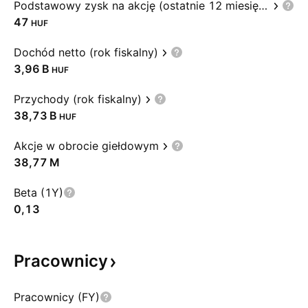
Podstawowy zysk na akcję (ostatnie 12 miesięcy)
47
HUF
Dochód netto (rok fiskalny)
‪3,96 B‬
HUF
Przychody (rok fiskalny)
‪38,73 B‬
HUF
Akcje w obrocie giełdowym
‪38,77 M‬
Beta (1Y)
0,13
Pracownicy
Pracownicy (FY)