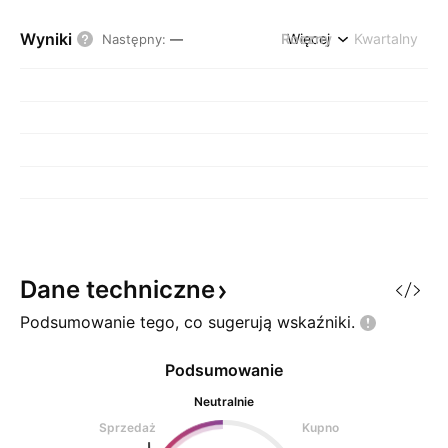
Wyniki
Roczny
Więcej
Kwartalny
Następny
:
—
Dane
techniczne
Podsumowanie tego, co sugerują
wskaźniki.
Podsumowanie
Neutralnie
Sprzedaż
Kupno