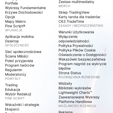
Zestaw multimedialny
Portfele
MERCH
Wykresy Fundamentalne
Krzywe Dochodowości
Sklep TradingView
Opcje
Karty tarota dla traderów
Mapy Makro
C63 TradeTime
Pine Script®
ZASADY I BEZPIECZEŃSTWO
APLIKACJE
Warunki Użytkowania
Aplikacja mobilna
Wyłączenie
Desktop
odpowiedzialności
SPOŁECZNOŚĆ
Polityka Prywatności
Polityka Plików Cookie
Sieć społecznościowa
Oświadczenie o Dostępności
Ściana Miłości
Wskazówki bezpieczeństwa
Poleć przyjaciela
Program nagród za wykrycie
Program twórców
błędów
Regulamin
Strona Status
Moderatorzy
ROZWIĄZANIA BIZNESOWE
POMYSŁY
Widżety
Trading
Biblioteki wykresów
Edukacja
Lightweight Charts™
Wybór Redakcji
Zaawansowane Wykresy
PINE SCRIPT
Platforma Handlowa
Wskaźniki i strategie
MOŻLIWOŚCI ROZWOJU
Eksperci
Reklama