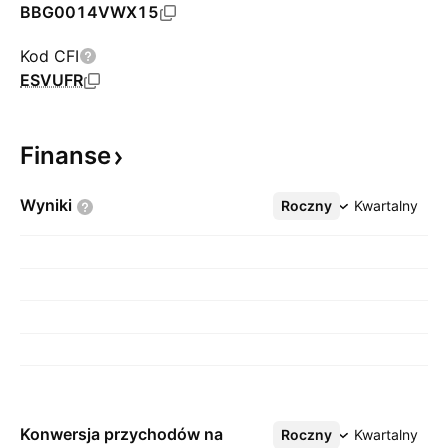
BBG0014VWX15
Kod CFI
ESVUFR
Finanse
Wyniki
Roczny
Więcej
Kwartalny
Konwersja przychodów na
Roczny
Więcej
Kwartalny