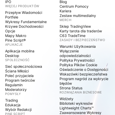
IPO
Blog
WIĘCEJ PRODUKTÓW
Centrum Pomocy
Kariera
Przepływ Wiadomości
Zestaw multimedialny
Portfele
MERCH
Wykresy Fundamentalne
Krzywe Dochodowości
Sklep TradingView
Opcje
Karty tarota dla traderów
Mapy Makro
C63 TradeTime
Pine Script®
ZASADY I BEZPIECZEŃSTWO
APLIKACJE
Warunki Użytkowania
Aplikacja mobilna
Wyłączenie
Desktop
odpowiedzialności
SPOŁECZNOŚĆ
Polityka Prywatności
Polityka Plików Cookie
Sieć społecznościowa
Oświadczenie o Dostępności
Ściana Miłości
Wskazówki bezpieczeństwa
Poleć przyjaciela
Program nagród za wykrycie
Program twórców
błędów
Regulamin
Strona Status
Moderatorzy
ROZWIĄZANIA BIZNESOWE
POMYSŁY
Widżety
Trading
Biblioteki wykresów
Edukacja
Lightweight Charts™
Wybór Redakcji
Zaawansowane Wykresy
PINE SCRIPT