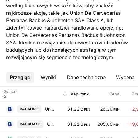
według kluczowych wskaźników, aby znaleźć
najdroższe akcje, takie jak Union De Cervecerias
Peruanas Backus & Johnston SAA Class A, lub
zidentyfikować najbardziej handlowane opcje, np.
Union De Cervecerias Peruanas Backus & Johnston
SAA. Idealne rozwiązanie dla inwestorów i traderów
budujących lub doskonalących strategię w tym
rozwijającym się segmencie technologicznym.
Przegląd
Więcej
Wyniki
Dane techniczne
Wycena
Symbol
Kap. rynk.
Cena
Zm
Union De Cervecerias Peruanas Backus & Johnston SAA
31,22 B
26,20
−2,
BACKUSI1
PEN
PEN
Union De Cervecerias Peruanas Backus & Johnston SAA Class A
31,22 B
205,00
−19,
BACKUAC1
PEN
PEN