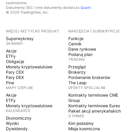
zastrzeżone.
Dokumenty SEC i inne dokumenty dostarcza
Quartr
.
© 2026 TradingView, Inc.
WIĘCEJ NIŻ TYLKO PRODUKT
NARZĘDZIA I SUBSKRYPCJE
Superwykresy
Funkcje
SKANERY
Cennik
Dane rynkowe
Akcje
Podaruj plan
ETFy
TRADING
Obligacje
Monety kryptowalutowe
Przegląd
Pary CEX
Brokerzy
Pary DEX
Porównanie brokerów
Pine
The Leap
MAPY CIEPLNE
OFERTY SPECJALNE
Akcje
Kontrakty terminowe CME
ETFy
Group
Monety kryptowalutowe
Kontrakty terminowe Eurex
KALENDARZE
Pakiet akcji amerykańskich
O FIRMIE
Ekonomiczny
Wyniki
Kim jesteśmy
Dywidendy
Misja kosmiczna