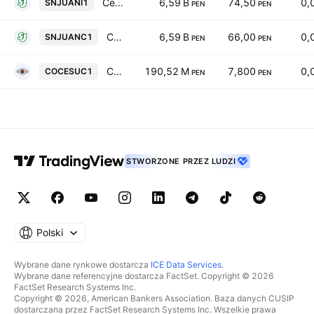
Cerveceria San Juan SA
6,59 B
74,50
0,
SNJUANI1
PEN
PEN
Cerveceria San Juan SA
6,59 B
66,00
0,
SNJUANC1
PEN
PEN
Corporacion Cervesur SA
190,52 M
7,800
0,
COCESUC1
PEN
PEN
STWORZONE PRZEZ LUDZI
Polski
Wybrane dane rynkowe dostarcza
ICE Data Services
.
Wybrane dane referencyjne dostarcza FactSet. Copyright © 2026
FactSet Research Systems Inc.
Copyright © 2026, American Bankers Association. Baza danych CUSIP
dostarczana przez FactSet Research Systems Inc. Wszelkie prawa