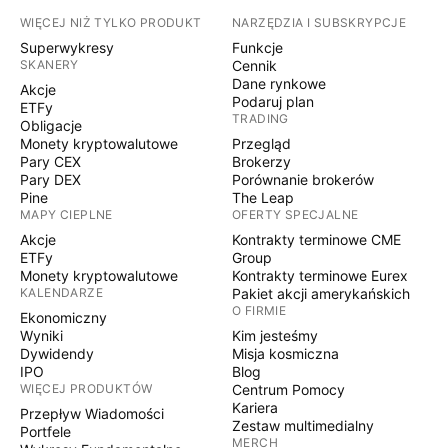
WIĘCEJ NIŻ TYLKO PRODUKT
NARZĘDZIA I SUBSKRYPCJE
Superwykresy
Funkcje
SKANERY
Cennik
Dane rynkowe
Akcje
Podaruj plan
ETFy
TRADING
Obligacje
Monety kryptowalutowe
Przegląd
Pary CEX
Brokerzy
Pary DEX
Porównanie brokerów
Pine
The Leap
MAPY CIEPLNE
OFERTY SPECJALNE
Akcje
Kontrakty terminowe CME
ETFy
Group
Monety kryptowalutowe
Kontrakty terminowe Eurex
KALENDARZE
Pakiet akcji amerykańskich
O FIRMIE
Ekonomiczny
Wyniki
Kim jesteśmy
Dywidendy
Misja kosmiczna
IPO
Blog
WIĘCEJ PRODUKTÓW
Centrum Pomocy
Kariera
Przepływ Wiadomości
Zestaw multimedialny
Portfele
MERCH