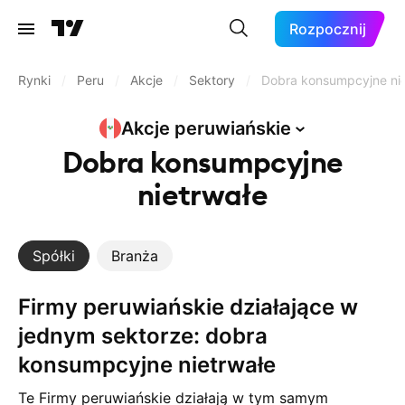
Rozpocznij
Rynki
/
Peru
/
Akcje
/
Sektory
/
Dobra konsumpcyjne nie
Akcje
peruwiańskie
Dobra konsumpcyjne
nietrwałe
Spółki
Branża
Firmy peruwiańskie działające w
jednym sektorze: dobra
konsumpcyjne nietrwałe
Te Firmy peruwiańskie działają w tym samym