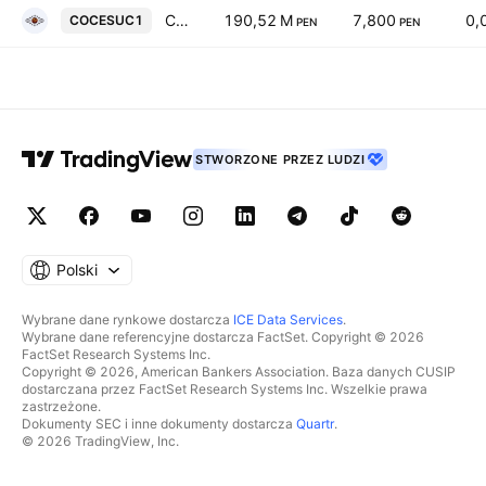
Corporacion Cervesur SA
190,52 M
7,800
0,
COCESUC1
PEN
PEN
STWORZONE PRZEZ LUDZI
Polski
Wybrane dane rynkowe dostarcza
ICE Data Services
.
Wybrane dane referencyjne dostarcza FactSet. Copyright © 2026
FactSet Research Systems Inc.
Copyright © 2026, American Bankers Association. Baza danych CUSIP
dostarczana przez FactSet Research Systems Inc. Wszelkie prawa
zastrzeżone.
Dokumenty SEC i inne dokumenty dostarcza
Quartr
.
© 2026 TradingView, Inc.