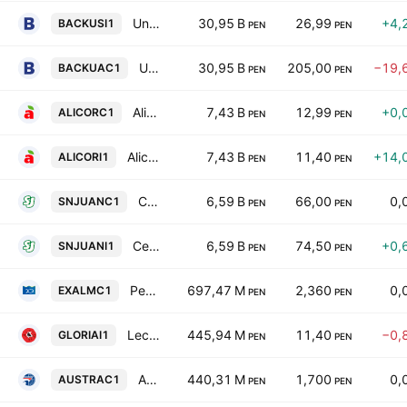
Union De Cervecerias Peruanas Backus & Johnston SAA
30,95 B
26,99
+4,
BACKUSI1
PEN
PEN
Union De Cervecerias Peruanas Backus & Johnston SAA Class A
30,95 B
205,00
−19,
BACKUAC1
PEN
PEN
Alicorp SAA
7,43 B
12,99
+0,
ALICORC1
PEN
PEN
Alicorp SAA
7,43 B
11,40
+14,
ALICORI1
PEN
PEN
Cerveceria San Juan SA
6,59 B
66,00
0,
SNJUANC1
PEN
PEN
Cerveceria San Juan SA
6,59 B
74,50
+0,
SNJUANI1
PEN
PEN
Pesquera Exalmar SAA
697,47 M
2,360
0,
EXALMC1
PEN
PEN
Leche Gloria SA
445,94 M
11,40
−0,
GLORIAI1
PEN
PEN
Austral Group SAA
440,31 M
1,700
0,
AUSTRAC1
PEN
PEN