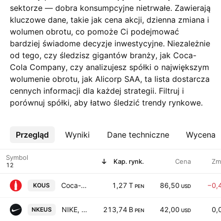
sektorze — dobra konsumpcyjne nietrwałe. Zawierają
kluczowe dane, takie jak cena akcji, dzienna zmiana i
wolumen obrotu, co pomoże Ci podejmować
bardziej świadome decyzje inwestycyjne. Niezależnie
od tego, czy śledzisz gigantów branży, jak Coca-
Cola Company, czy analizujesz spółki o największym
wolumenie obrotu, jak Alicorp SAA, ta lista dostarcza
cennych informacji dla każdej strategii. Filtruj i
porównuj spółki, aby łatwo śledzić trendy rynkowe.
Przegląd
Więcej
Wyniki
Dane techniczne
Wycena
Symbol
Kap. rynk.
Cena
Zm
Coca-Cola Company
1,27 T
86,50
−0,
KOUS
PEN
USD
NIKE, Inc. Class B
213,74 B
42,00
0,
NKEUS
PEN
USD