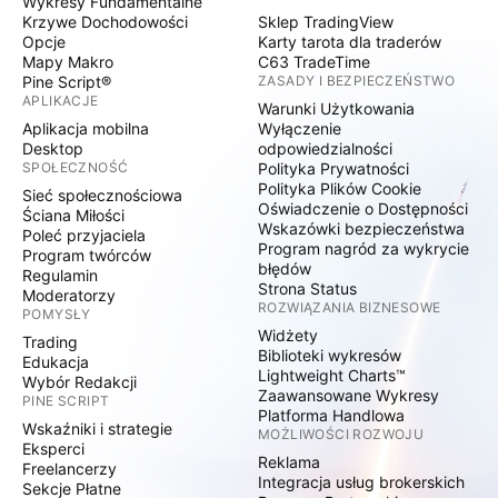
Wykresy Fundamentalne
Krzywe Dochodowości
Sklep TradingView
Opcje
Karty tarota dla traderów
Mapy Makro
C63 TradeTime
Pine Script®
ZASADY I BEZPIECZEŃSTWO
APLIKACJE
Warunki Użytkowania
Aplikacja mobilna
Wyłączenie
Desktop
odpowiedzialności
SPOŁECZNOŚĆ
Polityka Prywatności
Polityka Plików Cookie
Sieć społecznościowa
Oświadczenie o Dostępności
Ściana Miłości
Wskazówki bezpieczeństwa
Poleć przyjaciela
Program nagród za wykrycie
Program twórców
błędów
Regulamin
Strona Status
Moderatorzy
ROZWIĄZANIA BIZNESOWE
POMYSŁY
Widżety
Trading
Biblioteki wykresów
Edukacja
Lightweight Charts™
Wybór Redakcji
Zaawansowane Wykresy
PINE SCRIPT
Platforma Handlowa
Wskaźniki i strategie
MOŻLIWOŚCI ROZWOJU
Eksperci
Reklama
Freelancerzy
Integracja usług brokerskich
Sekcje Płatne