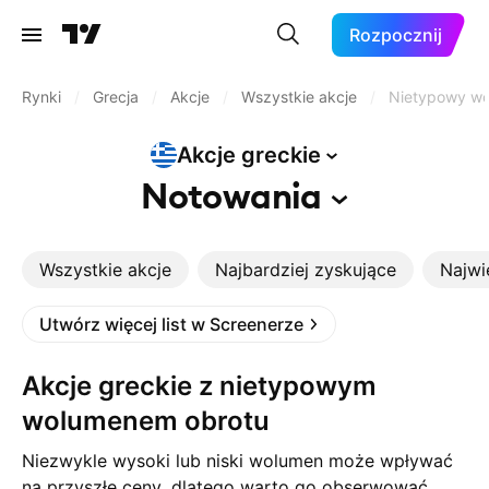
Rozpocznij
Rynki
/
Grecja
/
Akcje
/
Wszystkie akcje
/
Nietypowy w
Akcje
greckie
Notowania
Wszystkie akcje
Najbardziej zyskujące
Najwi
Utwórz więcej list w Screenerze
Akcje greckie z nietypowym
wolumenem obrotu
Niezwykle wysoki lub niski wolumen może wpływać
na przyszłe ceny, dlatego warto go obserwować,