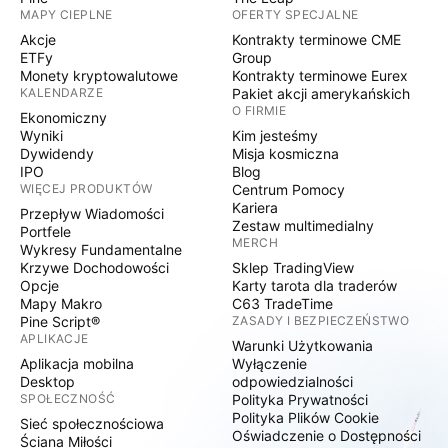
MAPY CIEPLNE
OFERTY SPECJALNE
Akcje
Kontrakty terminowe CME
ETFy
Group
Monety kryptowalutowe
Kontrakty terminowe Eurex
KALENDARZE
Pakiet akcji amerykańskich
O FIRMIE
Ekonomiczny
Wyniki
Kim jesteśmy
Dywidendy
Misja kosmiczna
IPO
Blog
WIĘCEJ PRODUKTÓW
Centrum Pomocy
Kariera
Przepływ Wiadomości
Zestaw multimedialny
Portfele
MERCH
Wykresy Fundamentalne
Krzywe Dochodowości
Sklep TradingView
Opcje
Karty tarota dla traderów
Mapy Makro
C63 TradeTime
Pine Script®
ZASADY I BEZPIECZEŃSTWO
APLIKACJE
Warunki Użytkowania
Aplikacja mobilna
Wyłączenie
Desktop
odpowiedzialności
SPOŁECZNOŚĆ
Polityka Prywatności
Polityka Plików Cookie
Sieć społecznościowa
Oświadczenie o Dostępności
Ściana Miłości