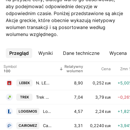
aby podejmować odpowiednie decyzje w
odpowiednim czasie. Poniżej przedstawione są akcje
Akcje greckie, które obecnie wykazują nietypowy
wolumen transakcji i są posortowane według
wolumenu względnego.
Przegląd
Więcej
Wyniki
Dane techniczne
Wycena
Symbol
Relatywny
Cena
Zmn 
wolumen
N. LEVENTERIS S.A.
8,90
0,252
+5,00
LEBEK
EUR
Trek Development of Infrastructures & Services S.A.
7,04
3,79
−0,26
TREK
EUR
Logismos Information Systems S.A.
4,57
2,24
+1,82
LOGISMOS
EUR
Cairo Mezz Plc
3,31
0,2240
+3,94
CAIROMEZ
EUR