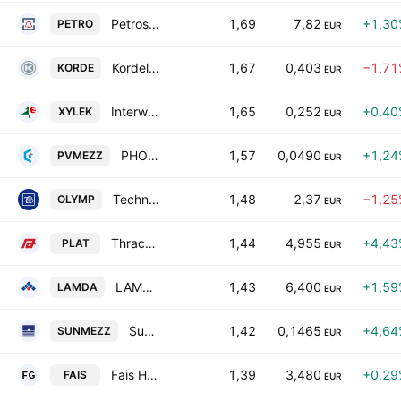
Petros Petropoulos
1,69
7,82
+1,30
PETRO
EUR
Kordellos Bros S.A.
1,67
0,403
−1,71
KORDE
EUR
Interwood-Xylemporia A.T.E.N.E.
1,65
0,252
+0,40
XYLEK
EUR
PHOENIX VEGA MEZZ LTD
1,57
0,0490
+1,24
PVMEZZ
EUR
Technical Olympic S.A.
1,48
2,37
−1,25
OLYMP
EUR
Thrace Plastics Holding and Commercial S.A.
1,44
4,955
+4,43
PLAT
EUR
LAMDA Development S.A.
1,43
6,400
+1,59
LAMDA
EUR
SunriseMezz Plc
1,42
0,1465
+4,64
SUNMEZZ
EUR
Fais Holding Societe Anonyme
1,39
3,480
+0,29
FAIS
EUR