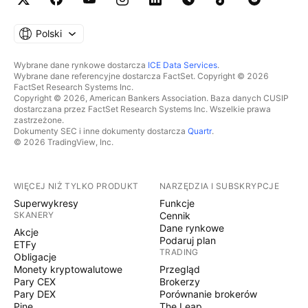
Polski
Wybrane dane rynkowe dostarcza
ICE Data Services
.
Wybrane dane referencyjne dostarcza FactSet. Copyright © 2026
FactSet Research Systems Inc.
Copyright © 2026, American Bankers Association. Baza danych CUSIP
dostarczana przez FactSet Research Systems Inc. Wszelkie prawa
zastrzeżone.
Dokumenty SEC i inne dokumenty dostarcza
Quartr
.
© 2026 TradingView, Inc.
WIĘCEJ NIŻ TYLKO PRODUKT
NARZĘDZIA I SUBSKRYPCJE
Superwykresy
Funkcje
SKANERY
Cennik
Dane rynkowe
Akcje
Podaruj plan
ETFy
TRADING
Obligacje
Monety kryptowalutowe
Przegląd
Pary CEX
Brokerzy
Pary DEX
Porównanie brokerów
Pine
The Leap