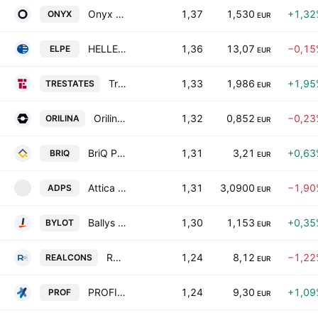
Onyx Touristiki S.A.
1,37
1,530
+1,32
ONYX
EUR
HELLENiQ ENERGY Holdings S.A.
1,36
13,07
−0,15
ELPE
EUR
Trade Estates Real Estate Investment Company
1,33
1,986
+1,95
TRESTATES
EUR
Orilina Properties Real Estate Investment Company
1,32
0,852
−0,23
ORILINA
EUR
BriQ Properties Real Estate Investment Company
1,31
3,21
+0,63
BRIQ
EUR
Attica Department Stores Single Member S.A.
1,31
3,0900
−1,90
ADPS
A
EUR
Ballys Intralot S.A.
1,30
1,153
+0,35
BYLOT
EUR
Real Consulting IT Business Solutions S.A.
1,24
8,12
−1,22
REALCONS
EUR
PROFILE Systems & Software S.A.
1,24
9,30
+1,09
PROF
EUR