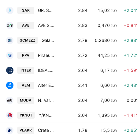
GR. SARANTIS S.A.
2,84
15,02
+2,04
SAR
EUR
AVE S.A.
2,83
0,470
−0,84
AVE
EUR
Galaxy Cosmos Mezz Plc
2,79
0,2680
+2,88
GCMEZZ
EUR
Piraeus Port Authority S.A.
2,72
44,25
+1,72
PPA
EUR
IDEAL HOLDINGS S.A.
2,64
6,17
−1,59
INTEK
EUR
Alter Ego Media S.A.
2,41
6,60
+2,48
AEM
EUR
N. Varveris-Moda Bagno S.A.
2,04
7,00
0,00
MODA
EUR
Y/KNOT S.A
2,04
1,395
−1,41
YKNOT
EUR
Crete Plastics SA
1,78
15,5
+2,65
PLAKR
EUR