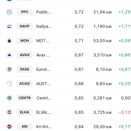
Public Power Corporation S.A.
0,72
21,94
+1,29
PPC
EUR
Nafpaktos Textile Industry SA
0,72
1,190
+1,71
NAYP
EUR
MOTOR OIL (HELLAS) CORINTH REFINERIES S.A.
0,71
53,00
+0,09
MOH
EUR
Avax S.A.
0,67
3,510
+0,86
AVAX
EUR
Euronext Athens Holding S.A.
0,67
8,10
+0,87
EXAE
EUR
AUSTRIACARD HOLDINGS AG
0,66
9,83
+0,20
ACAG
EUR
Centric Holdings SA
0,65
0,281
0,00
CENTR
EUR
ELVALHALCOR Hellenic Copper and Aluminium Industry S.A.
0,65
3,725
−0,13
ELHA
EUR
Kri-Kri Milk Industry S.A.
0,64
29,00
+0,17
KRI
EUR