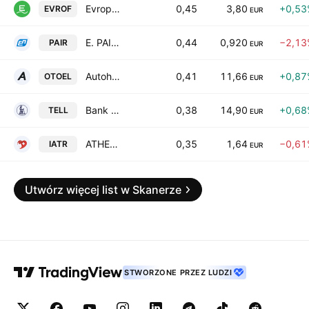
Evropharma Milk Industry Anonyme Industrial & Commercial Company
0,45
3,80
+0,53
EVROF
EUR
E. PAIRIS SA
0,44
0,920
−2,13
PAIR
EUR
Autohellas SA
0,41
11,66
+0,87
OTOEL
EUR
Bank of Greece SA
0,38
14,90
+0,68
TELL
EUR
ATHENS MEDICAL CENTER S.A.
0,35
1,64
−0,61
IATR
EUR
Utwórz więcej list w Skanerze
STWORZONE PRZEZ LUDZI