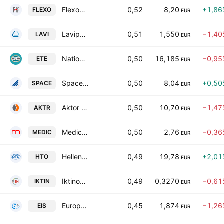
Flexopack SA Plastics
0,52
8,20
+1,86
FLEXO
EUR
Lavipharm SA
0,51
1,550
−1,40
LAVI
EUR
National Bank of Greece S.A.
0,50
16,185
−0,95
ETE
EUR
Space Hellas S.A.
0,50
8,04
+0,50
SPACE
EUR
Aktor Societe Anonyme Holding Company Technical and Energy Projects
0,50
10,70
−1,47
AKTR
EUR
Medicon Hellas
0,50
2,76
−0,36
MEDIC
EUR
Hellenic Telecommunications Organization SA
0,49
19,78
+2,01
HTO
EUR
Iktinos Hellas S.A.
0,49
0,3270
−0,61
IKTIN
EUR
European Innovation Solutions S.A.
0,45
1,874
−1,26
EIS
EUR