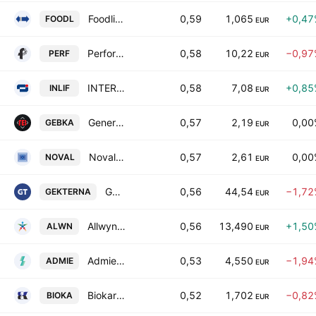
Foodlink S.A.
0,59
1,065
+0,47
FOODL
EUR
Performance Technologies AE
0,58
10,22
−0,97
PERF
EUR
INTERLIFE General Insurance Company SA
0,58
7,08
+0,85
INLIF
EUR
General Commercial & Industrial S.A.
0,57
2,19
0,00
GEBKA
EUR
Noval Property Real Estate Investment Company
0,57
2,61
0,00
NOVAL
EUR
Gek Terna S.A.
0,56
44,54
−1,72
GEKTERNA
EUR
Allwyn AG
0,56
13,490
+1,50
ALWN
EUR
Admie Holdings SA
0,53
4,550
−1,94
ADMIE
EUR
Biokarpet SA Industrial and Commercial Enterprises
0,52
1,702
−0,82
BIOKA
EUR