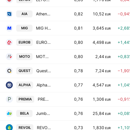
EUR
Athens International Airport S.A
0,82
10,52
−0,94
AIA
EUR
MIG HOLDINGS S.A.
0,81
3,645
+2,68
MIG
EUR
EUROBANK S.A.
0,80
4,498
+1,44
EUROB
EUR
MOTODYNAMICS S.A.
0,80
2,44
+0,83
MOTO
EUR
Quest Holdings SA
0,78
7,24
−1,90
QUEST
EUR
Alpha Bank S.A.
0,77
4,547
+1,04
ALPHA
EUR
PREMIA REAL ESTATE INVESTMENT COMPANY SOCIETE ANOMYME
0,76
1,306
−0,91
PREMIA
EUR
Jumbo S.A.
0,76
25,84
+0,08
BELA
EUR
REVOIL Petroleum Company SA
0,73
1,830
+1,10
REVOIL
EUR