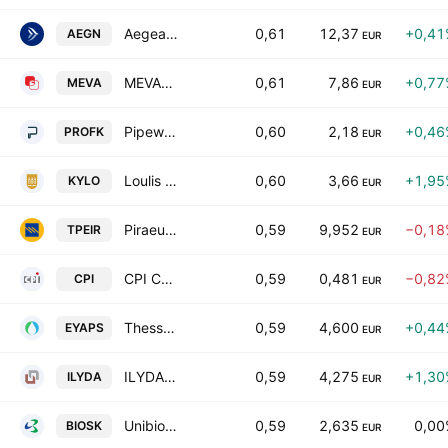
Aegean Airlines SA
0,61
12,37
+0,41
AEGN
EUR
MEVACO S.A.
0,61
7,86
+0,77
MEVA
EUR
Pipeworks L. Girakian Profil SA
0,60
2,18
+0,46
PROFK
EUR
Loulis Food Ingredients SA
0,60
3,66
+1,95
KYLO
EUR
Piraeus Bank S.A.
0,59
9,952
−0,18
TPEIR
EUR
CPI Computer Peripherals International S.A.
0,59
0,481
−0,82
CPI
EUR
Thessaloniki Water and Sewage Company SA
0,59
4,600
+0,44
EYAPS
EUR
ILYDA S.A.
0,59
4,275
+1,30
ILYDA
EUR
Unibios Holdings S.A.
0,59
2,635
0,00
BIOSK
EUR