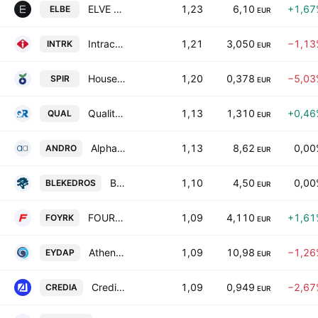
ELVE S.A.
1,23
6,10
+1,67
ELBE
EUR
Intracom Holdings SA
1,21
3,050
−1,13
INTRK
EUR
House of Agriculture Spirou SA
1,20
0,378
−5,03
SPIR
EUR
Quality & Reliability S.A.
1,13
1,310
+0,46
QUAL
EUR
Alpha Trust Andromeda Investment Trust SA
1,13
8,62
0,00
ANDRO
EUR
Ble Kedros REIC SA
1,10
4,50
0,00
BLEKEDROS
EUR
FOURLIS HOLDINGS S.A.
1,09
4,110
+1,61
FOYRK
EUR
Athens Water Supply and Sewerage Company S.A.
1,09
10,98
−1,26
EYDAP
EUR
CrediaBank S.A.
1,09
0,949
−2,67
CREDIA
EUR