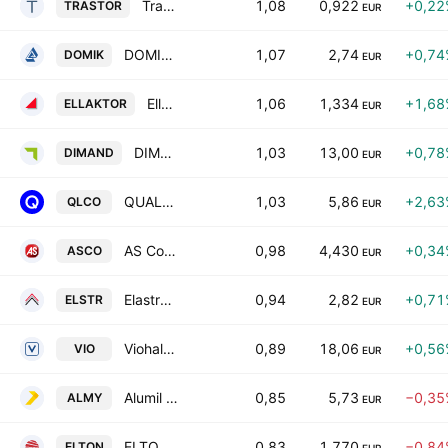
Trastor Real Estate Investment Company S.A.
1,08
0,922
+0,22
TRASTOR
EUR
DOMIKI KRITIS S.A.
1,07
2,74
+0,74
DOMIK
EUR
Ellaktor SA
1,06
1,334
+1,68
ELLAKTOR
EUR
DIMAND SOCIETE ANONYME DEVELOPMENT & EXPLOITATION OF REAL ESTATE & CONSTRUCTIONS SERVICES & HOLDING
1,03
13,00
+0,78
DIMAND
EUR
QUALCO GROUP S.A.
1,03
5,86
+2,63
QLCO
EUR
AS Company S.A.
0,98
4,430
+0,34
ASCO
EUR
Elastron S.A.
0,94
2,82
+0,71
ELSTR
EUR
Viohalco SA/NV
0,89
18,06
+0,56
VIO
EUR
Alumil Aluminium Industry S.A.
0,85
5,73
−0,35
ALMY
EUR
ELTON S.A.
0,83
1,770
−0,84
ELTON