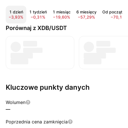
1 dzień
1 tydzień
1 miesiąc
6 miesięcy
Od początku 
−3,93%
−0,31%
−19,60%
−57,29%
−70,15%
Porównaj z XDB/USDT
Kluczowe punkty danych
Wolumen
—
Poprzednia cena zamknięcia