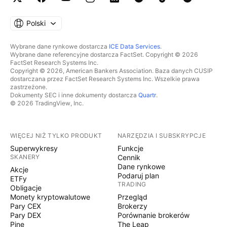
Polski
Wybrane dane rynkowe dostarcza
ICE Data Services
.
Wybrane dane referencyjne dostarcza FactSet. Copyright © 2026
FactSet Research Systems Inc.
Copyright © 2026, American Bankers Association. Baza danych CUSIP
dostarczana przez FactSet Research Systems Inc. Wszelkie prawa
zastrzeżone.
Dokumenty SEC i inne dokumenty dostarcza
Quartr
.
© 2026 TradingView, Inc.
WIĘCEJ NIŻ TYLKO PRODUKT
NARZĘDZIA I SUBSKRYPCJE
Superwykresy
Funkcje
SKANERY
Cennik
Dane rynkowe
Akcje
Podaruj plan
ETFy
TRADING
Obligacje
Monety kryptowalutowe
Przegląd
Pary CEX
Brokerzy
Pary DEX
Porównanie brokerów
Pine
The Leap