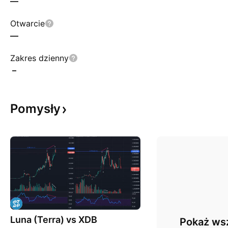
—
Otwarcie
—
Zakres dzienny
–
Pomysły
Luna (Terra) vs XDB
Pokaż wsz