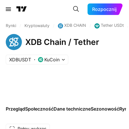
Rozpocznij
XDB CHAIN
Tether USDt
Rynki
/
Kryptowaluty
/
/
/
XDB Chain / Tether
XDBUSDT
KuCoin
Przegląd
Społeczność
Dane techniczne
Sezonowość
Rynk
Pełny wykres