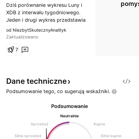
pomy
Dziś porównanie wykresu Luny i
XDB z interwału tygodniowego.
Jeden i drugi wykres przedstawia
podobne zachowanie z punktu
od NiezbytSkutecznyAnalityk
widzenia wolumenu, RSI,
Zaktualizowano
dywergencji, akcji cenowej i
zasięgów fibbo. Jeżeli LUNA
7
miałaby powtórzyć zachowanie
XDB to czeka nas korekta ABC
dla całych wzrostów na LUNIE.
Jednak
Dane
techniczne
Podsumowanie tego, co sugerują
wskaźniki.
Podsumowanie
Neutralnie
Sprzedaż
Kupno
Silna sprzedaż
Silne kupno