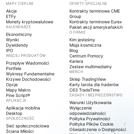
MAPY CIEPLNE
OFERTY SPECJALNE
Akcje
Kontrakty terminowe CME
ETFy
Group
Monety kryptowalutowe
Kontrakty terminowe Eurex
KALENDARZE
Pakiet akcji amerykańskich
O FIRMIE
Ekonomiczny
Wyniki
Kim jesteśmy
Dywidendy
Misja kosmiczna
IPO
Blog
WIĘCEJ PRODUKTÓW
Centrum Pomocy
Kariera
Przepływ Wiadomości
Zestaw multimedialny
Portfele
MERCH
Wykresy Fundamentalne
Krzywe Dochodowości
Sklep TradingView
Opcje
Karty tarota dla traderów
Mapy Makro
C63 TradeTime
Pine Script®
ZASADY I BEZPIECZEŃSTWO
APLIKACJE
Warunki Użytkowania
Aplikacja mobilna
Wyłączenie
Desktop
odpowiedzialności
SPOŁECZNOŚĆ
Polityka Prywatności
Polityka Plików Cookie
Sieć społecznościowa
Oświadczenie o Dostępności
Ściana Miłości