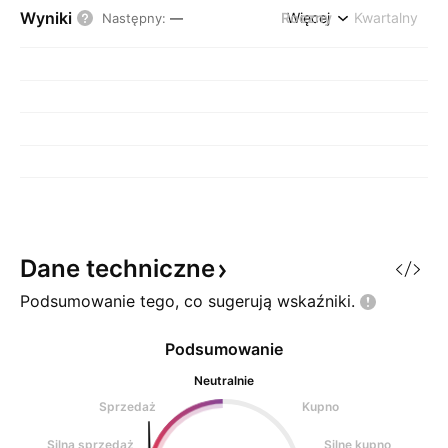
Wyniki
Roczny
Więcej
Kwartalny
Następny
:
—
Dane
techniczne
Podsumowanie tego, co sugerują
wskaźniki.
Podsumowanie
Neutralnie
Sprzedaż
Kupno
Silna sprzedaż
Silne kupno