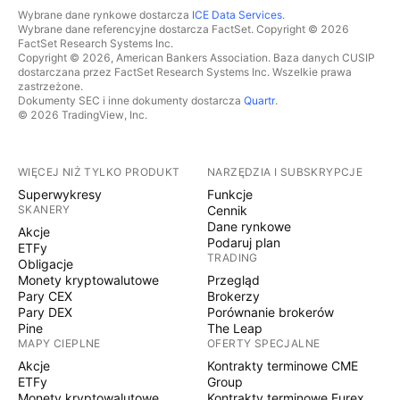
Wybrane dane rynkowe dostarcza
ICE Data Services
.
Wybrane dane referencyjne dostarcza FactSet. Copyright © 2026
FactSet Research Systems Inc.
Copyright © 2026, American Bankers Association. Baza danych CUSIP
dostarczana przez FactSet Research Systems Inc. Wszelkie prawa
zastrzeżone.
Dokumenty SEC i inne dokumenty dostarcza
Quartr
.
© 2026 TradingView, Inc.
WIĘCEJ NIŻ TYLKO PRODUKT
NARZĘDZIA I SUBSKRYPCJE
Superwykresy
Funkcje
SKANERY
Cennik
Dane rynkowe
Akcje
Podaruj plan
ETFy
TRADING
Obligacje
Monety kryptowalutowe
Przegląd
Pary CEX
Brokerzy
Pary DEX
Porównanie brokerów
Pine
The Leap
MAPY CIEPLNE
OFERTY SPECJALNE
Akcje
Kontrakty terminowe CME
ETFy
Group
Monety kryptowalutowe
Kontrakty terminowe Eurex