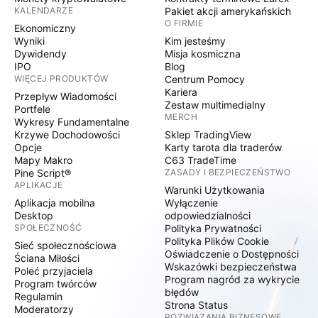
KALENDARZE
Pakiet akcji amerykańskich
O FIRMIE
Ekonomiczny
Wyniki
Kim jesteśmy
Dywidendy
Misja kosmiczna
IPO
Blog
WIĘCEJ PRODUKTÓW
Centrum Pomocy
Kariera
Przepływ Wiadomości
Zestaw multimedialny
Portfele
MERCH
Wykresy Fundamentalne
Krzywe Dochodowości
Sklep TradingView
Opcje
Karty tarota dla traderów
Mapy Makro
C63 TradeTime
Pine Script®
ZASADY I BEZPIECZEŃSTWO
APLIKACJE
Warunki Użytkowania
Aplikacja mobilna
Wyłączenie
Desktop
odpowiedzialności
SPOŁECZNOŚĆ
Polityka Prywatności
Polityka Plików Cookie
Sieć społecznościowa
Oświadczenie o Dostępności
Ściana Miłości
Wskazówki bezpieczeństwa
Poleć przyjaciela
Program nagród za wykrycie
Program twórców
błędów
Regulamin
Strona Status
Moderatorzy
ROZWIĄZANIA BIZNESOWE