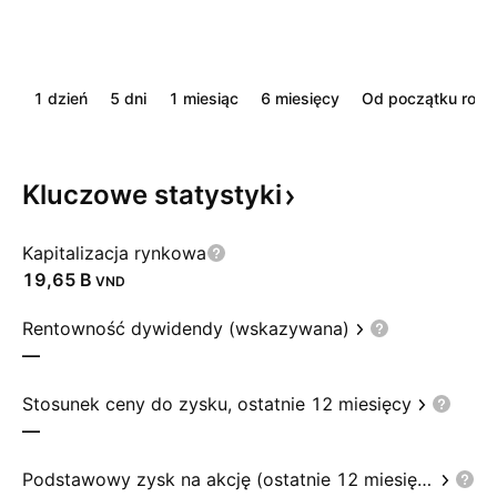
1 dzień
5 dni
1 miesiąc
6 miesięcy
Od początku roku
Kluczowe
statystyki
Kapitalizacja rynkowa
‪19,65 B‬
VND
Rentowność dywidendy (wskazywana)
—
Stosunek ceny do zysku, ostatnie 12 miesięcy
—
Podstawowy zysk na akcję (ostatnie 12 miesięcy)