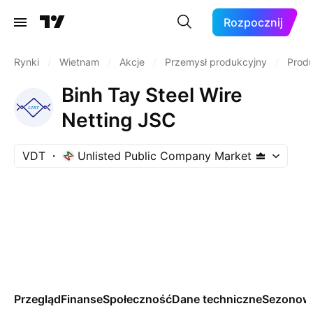
Rozpocznij
Rynki
/
Wietnam
/
Akcje
/
Przemysł produkcyjny
/
Produ
Binh Tay Steel Wire
Netting JSC
VDT
Unlisted Public Company Market
Przegląd
Finanse
Społeczność
Dane techniczne
Sezonow