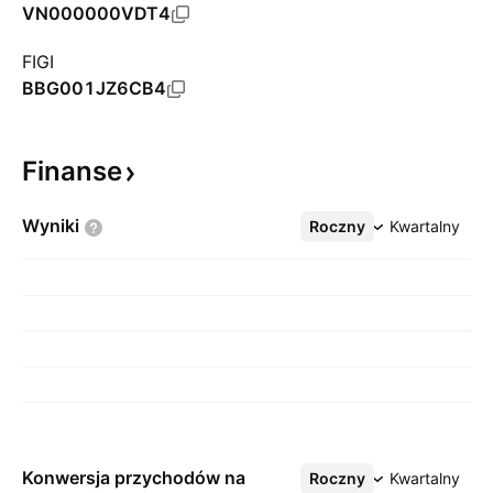
VN000000VDT4
FIGI
BBG001JZ6CB4
Finanse
Wyniki
Roczny
Więcej
Kwartalny
Konwersja przychodów na
Roczny
Więcej
Kwartalny