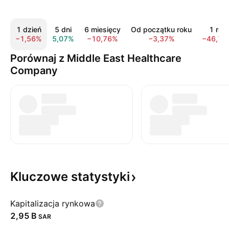
1 dzień
5 dni
6 miesięcy
Od początku roku
1 rok
−1,56%
5,07%
−10,76%
−3,37%
−46,79
Porównaj z Middle East Healthcare
Company
Kluczowe
statystyki
Kapitalizacja rynkowa
‪2,95 B‬
SAR