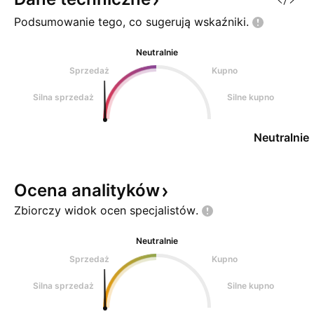
Podsumowanie tego, co sugerują
wskaźniki.
Neutralnie
Sprzedaż
Kupno
Silna sprzedaż
Silne kupno
Neutralnie
Ocena
analityków
Zbiorczy widok ocen
specjalistów.
Neutralnie
Sprzedaż
Kupno
Silna sprzedaż
Silne kupno