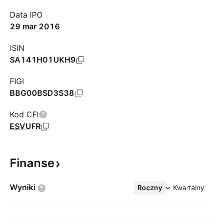
Data IPO
29 mar 2016
ISIN
SA141H01UKH9
FIGI
BBG00BSD3S38
Kod CFI
ESVUFR
Finanse
Wyniki
Roczny
Więcej
Kwartalny