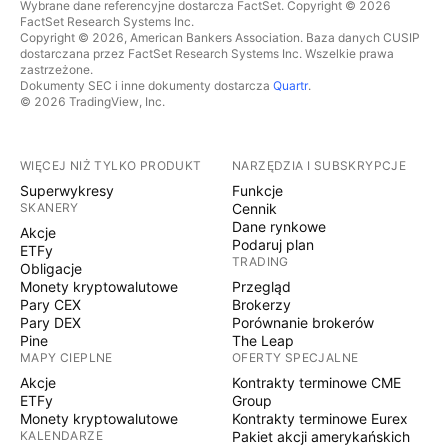
Wybrane dane referencyjne dostarcza FactSet. Copyright © 2026
FactSet Research Systems Inc.
Copyright © 2026, American Bankers Association. Baza danych CUSIP
dostarczana przez FactSet Research Systems Inc. Wszelkie prawa
zastrzeżone.
Dokumenty SEC i inne dokumenty dostarcza
Quartr
.
© 2026 TradingView, Inc.
WIĘCEJ NIŻ TYLKO PRODUKT
NARZĘDZIA I SUBSKRYPCJE
Superwykresy
Funkcje
SKANERY
Cennik
Dane rynkowe
Akcje
Podaruj plan
ETFy
TRADING
Obligacje
Monety kryptowalutowe
Przegląd
Pary CEX
Brokerzy
Pary DEX
Porównanie brokerów
Pine
The Leap
MAPY CIEPLNE
OFERTY SPECJALNE
Akcje
Kontrakty terminowe CME
ETFy
Group
Monety kryptowalutowe
Kontrakty terminowe Eurex
KALENDARZE
Pakiet akcji amerykańskich