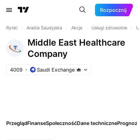
Rozpocznij
Rynki
/
Arabia Saudyjska
/
Akcje
/
Usługi zdrowotne
/
U
Middle East Healthcare
Company
4009
Saudi Exchange
Przegląd
Finanse
Społeczność
Dane techniczne
Prognoz