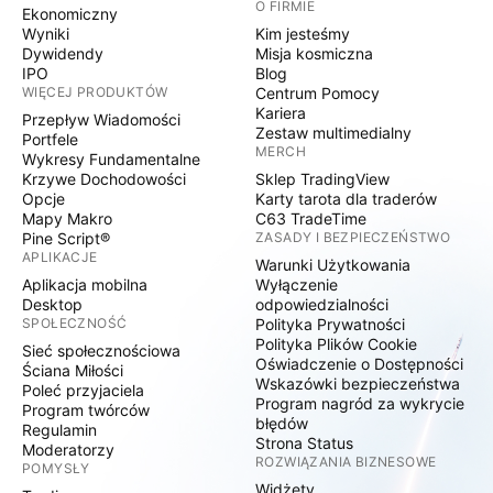
O FIRMIE
Ekonomiczny
Wyniki
Kim jesteśmy
Dywidendy
Misja kosmiczna
IPO
Blog
WIĘCEJ PRODUKTÓW
Centrum Pomocy
Kariera
Przepływ Wiadomości
Zestaw multimedialny
Portfele
MERCH
Wykresy Fundamentalne
Krzywe Dochodowości
Sklep TradingView
Opcje
Karty tarota dla traderów
Mapy Makro
C63 TradeTime
Pine Script®
ZASADY I BEZPIECZEŃSTWO
APLIKACJE
Warunki Użytkowania
Aplikacja mobilna
Wyłączenie
Desktop
odpowiedzialności
SPOŁECZNOŚĆ
Polityka Prywatności
Polityka Plików Cookie
Sieć społecznościowa
Oświadczenie o Dostępności
Ściana Miłości
Wskazówki bezpieczeństwa
Poleć przyjaciela
Program nagród za wykrycie
Program twórców
błędów
Regulamin
Strona Status
Moderatorzy
ROZWIĄZANIA BIZNESOWE
POMYSŁY
Widżety