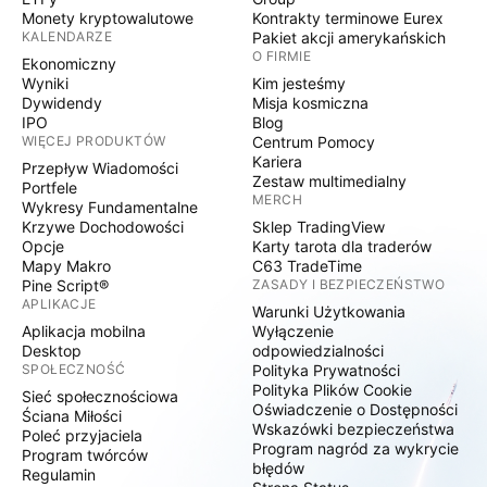
Monety kryptowalutowe
Kontrakty terminowe Eurex
KALENDARZE
Pakiet akcji amerykańskich
O FIRMIE
Ekonomiczny
Wyniki
Kim jesteśmy
Dywidendy
Misja kosmiczna
IPO
Blog
WIĘCEJ PRODUKTÓW
Centrum Pomocy
Kariera
Przepływ Wiadomości
Zestaw multimedialny
Portfele
MERCH
Wykresy Fundamentalne
Krzywe Dochodowości
Sklep TradingView
Opcje
Karty tarota dla traderów
Mapy Makro
C63 TradeTime
Pine Script®
ZASADY I BEZPIECZEŃSTWO
APLIKACJE
Warunki Użytkowania
Aplikacja mobilna
Wyłączenie
Desktop
odpowiedzialności
SPOŁECZNOŚĆ
Polityka Prywatności
Polityka Plików Cookie
Sieć społecznościowa
Oświadczenie o Dostępności
Ściana Miłości
Wskazówki bezpieczeństwa
Poleć przyjaciela
Program nagród za wykrycie
Program twórców
błędów
Regulamin