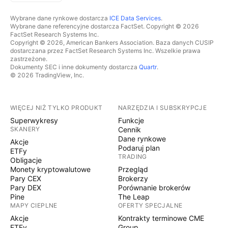
Wybrane dane rynkowe dostarcza
ICE Data Services
.
Wybrane dane referencyjne dostarcza FactSet. Copyright © 2026
FactSet Research Systems Inc.
Copyright © 2026, American Bankers Association. Baza danych CUSIP
dostarczana przez FactSet Research Systems Inc. Wszelkie prawa
zastrzeżone.
Dokumenty SEC i inne dokumenty dostarcza
Quartr
.
© 2026 TradingView, Inc.
WIĘCEJ NIŻ TYLKO PRODUKT
NARZĘDZIA I SUBSKRYPCJE
Superwykresy
Funkcje
SKANERY
Cennik
Dane rynkowe
Akcje
Podaruj plan
ETFy
TRADING
Obligacje
Monety kryptowalutowe
Przegląd
Pary CEX
Brokerzy
Pary DEX
Porównanie brokerów
Pine
The Leap
MAPY CIEPLNE
OFERTY SPECJALNE
Akcje
Kontrakty terminowe CME
ETFy
Group