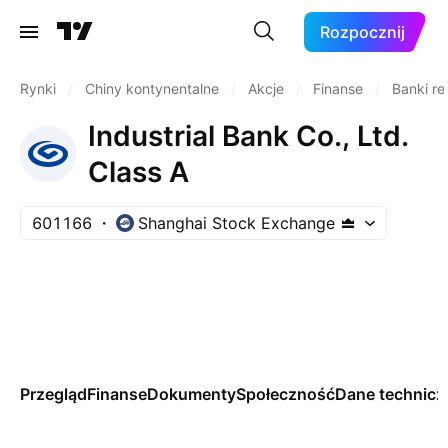
Rozpocznij
Rynki
/
Chiny kontynentalne
/
Akcje
/
Finanse
/
Banki re
Industrial Bank Co., Ltd.
Class A
601166
Shanghai Stock Exchange
Przegląd
Finanse
Dokumenty
Społeczność
Dane technicz