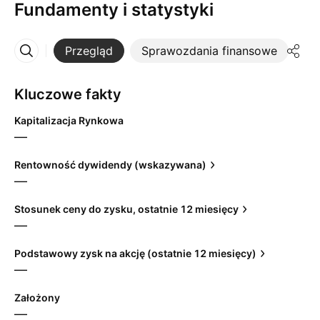
Fundamenty i statystyki
Przegląd
Sprawozdania finansowe
St
Więcej
Kluczowe fakty
Kapitalizacja Rynkowa
—
Rentowność dywidendy (wskazywana)
—
Stosunek ceny do zysku, ostatnie 12 miesięcy
—
Podstawowy zysk na akcję (ostatnie 12 miesięcy)
—
Założony
—