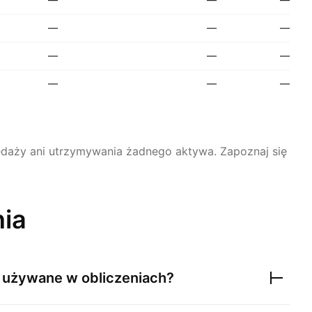
—
—
—
—
—
—
—
—
—
rzedaży ani utrzymywania żadnego aktywa.
Zapoznaj się
nia
ą używane w obliczeniach?