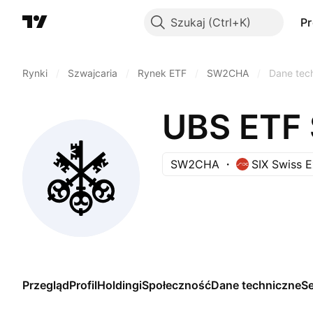
Szukaj
P
Rynki
/
Szwajcaria
/
Rynek ETF
/
SW2CHA
/
Dane tec
SW2CHA
SIX Swiss 
Przegląd
Profil
Holdingi
Społeczność
Dane techniczne
S