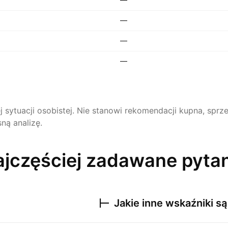
—
—
—
ej sytuacji osobistej. Nie stanowi rekomendacji kupna, sp
ną analizę.
jczęściej zadawane pyta
Jakie inne wskaźniki s