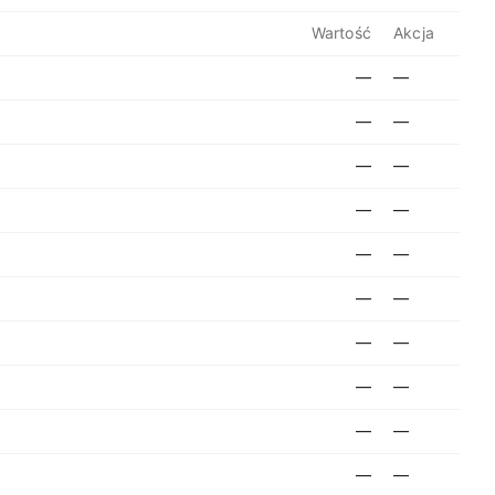
Wartość
Akcja
—
—
—
—
—
—
—
—
—
—
—
—
—
—
—
—
—
—
—
—