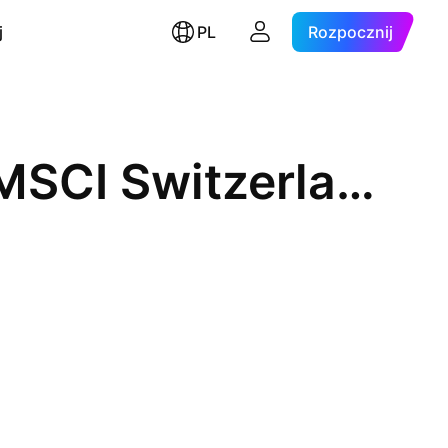
j
PL
Rozpocznij
UBS ETF SICAV - UBS ETF - MSCI Switzerland 20/35 UCITS ETF A Distribution