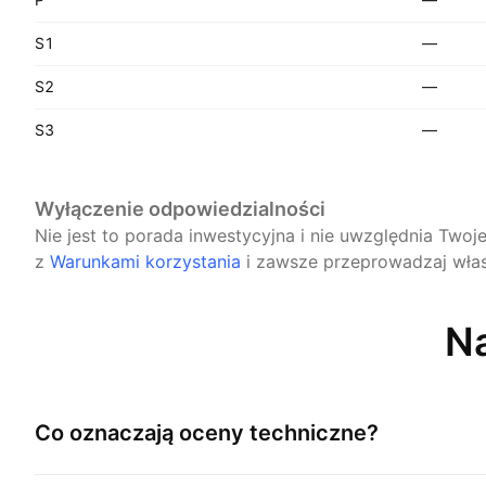
S1
—
S2
—
S3
—
Wyłączenie odpowiedzialności
Nie jest to porada inwestycyjna i nie uwzględnia Twoj
z
Warunkami korzystania
i zawsze przeprowadzaj włas
Na
Co oznaczają oceny techniczne?