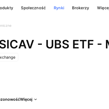
rodukty
Społeczność
Rynki
Brokerzy
Więce
hniczne
Exchange
ezonowość
Więcej