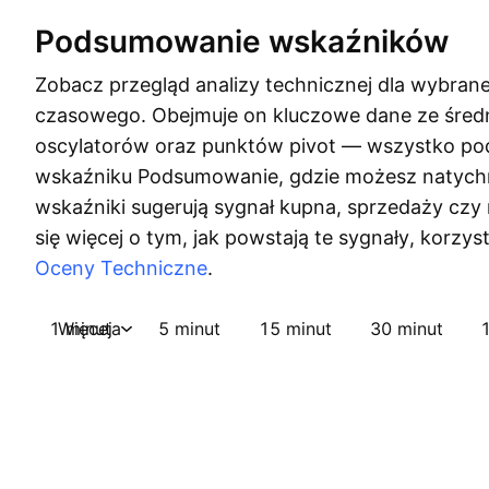
Podsumowanie wskaźników
Zobacz przegląd analizy technicznej dla wybran
czasowego. Obejmuje on kluczowe dane ze śred
oscylatorów oraz punktów pivot — wszystko 
wskaźniku Podsumowanie, gdzie możesz natychm
wskaźniki sugerują sygnał kupna, sprzedaży czy
się więcej o tym, jak powstają te sygnały, korzys
Oceny Techniczne
.
1 minuta
Więcej
5 minut
15 minut
30 minut
1