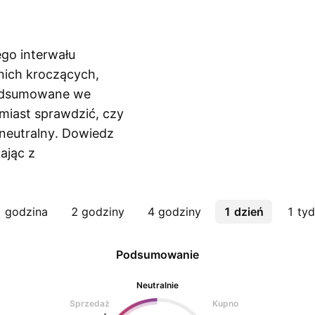
ego interwału
nich kroczących,
podsumowane we
iast sprawdzić, czy
 neutralny. Dowiedz
tając z
 godzina
2 godziny
4 godziny
1 dzień
1 tyd
Podsumowanie
Neutralnie
Sprzedaż
Kupno