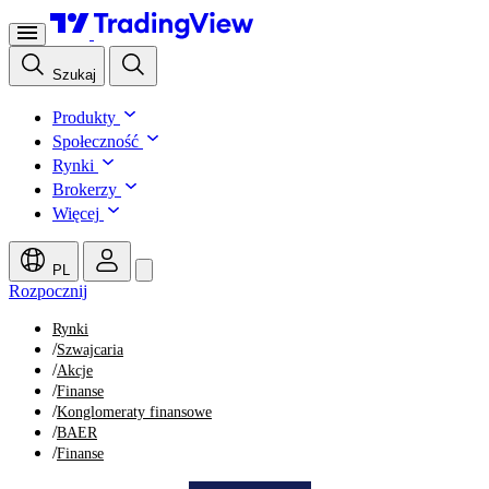
Szukaj
Produkty
Społeczność
Rynki
Brokerzy
Więcej
PL
Rozpocznij
Rynki
/
Szwajcaria
/
Akcje
/
Finanse
/
Konglomeraty finansowe
/
BAER
/
Finanse