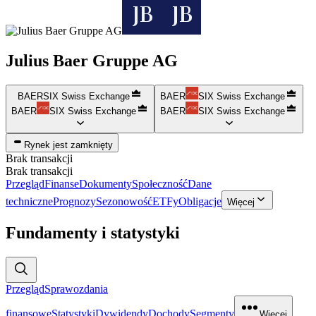
Julius Baer Gruppe AG
BAER
SIX Swiss Exchange
BAER
SIX Swiss Exchange
BAER
SIX Swiss Exchange
BAER
SIX Swiss Exchange
Rynek jest zamknięty
Brak transakcji
Brak transakcji
Przegląd
Finanse
Dokumenty
Społeczność
Dane
techniczne
Prognozy
Sezonowość
ETFy
Obligacje
Więcej
Fundamenty i statystyki
Przegląd
Sprawozdania
finansowe
Statystyki
Dywidendy
Dochody
Segmenty
Więcej