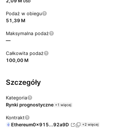
‪2,09 M‬
USD
Podaż w obiegu
‪51,39 M‬
Maksymalna podaż
—
Całkowita podaż
‪100,00 M‬
Szczegóły
Kategoria
Rynki prognostyczne
+1 więcej
Kontrakt
Ethereum
0x915...92a9D
+2 więcej