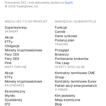
Dokumenty SEC i inne dokumenty dostarcza
Quartr
.
© 2026 TradingView, Inc.
WIĘCEJ NIŻ TYLKO PRODUKT
NARZĘDZIA I SUBSKRYPCJE
Superwykresy
Funkcje
SKANERY
Cennik
Dane rynkowe
Akcje
Podaruj plan
ETFy
TRADING
Obligacje
Monety kryptowalutowe
Przegląd
Pary CEX
Brokerzy
Pary DEX
Porównanie brokerów
Pine
The Leap
MAPY CIEPLNE
OFERTY SPECJALNE
Akcje
Kontrakty terminowe CME
ETFy
Group
Monety kryptowalutowe
Kontrakty terminowe Eurex
KALENDARZE
Pakiet akcji amerykańskich
O FIRMIE
Ekonomiczny
Wyniki
Kim jesteśmy
Dywidendy
Misja kosmiczna
IPO
Blog