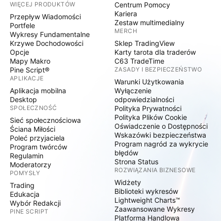
WIĘCEJ PRODUKTÓW
Centrum Pomocy
Kariera
Przepływ Wiadomości
Zestaw multimedialny
Portfele
MERCH
Wykresy Fundamentalne
Krzywe Dochodowości
Sklep TradingView
Opcje
Karty tarota dla traderów
Mapy Makro
C63 TradeTime
Pine Script®
ZASADY I BEZPIECZEŃSTWO
APLIKACJE
Warunki Użytkowania
Aplikacja mobilna
Wyłączenie
Desktop
odpowiedzialności
SPOŁECZNOŚĆ
Polityka Prywatności
Polityka Plików Cookie
Sieć społecznościowa
Oświadczenie o Dostępności
Ściana Miłości
Wskazówki bezpieczeństwa
Poleć przyjaciela
Program nagród za wykrycie
Program twórców
błędów
Regulamin
Strona Status
Moderatorzy
ROZWIĄZANIA BIZNESOWE
POMYSŁY
Widżety
Trading
Biblioteki wykresów
Edukacja
Lightweight Charts™
Wybór Redakcji
Zaawansowane Wykresy
PINE SCRIPT
Platforma Handlowa