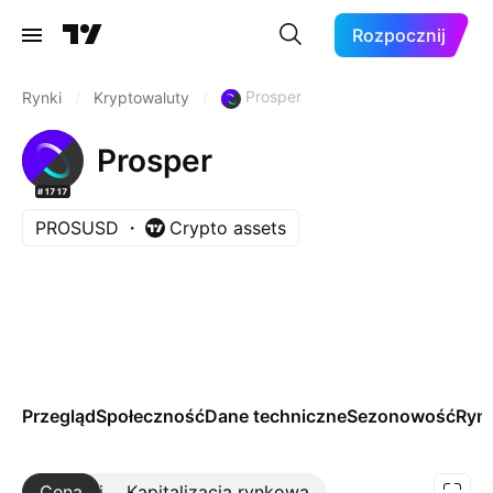
Rozpocznij
Prosper
Rynki
/
Kryptowaluty
/
Prosper
#1717
PROSUSD
Crypto assets
Przegląd
Społeczność
Dane techniczne
Sezonowość
Rynk
Cena
Więcej
Kapitalizacja rynkowa