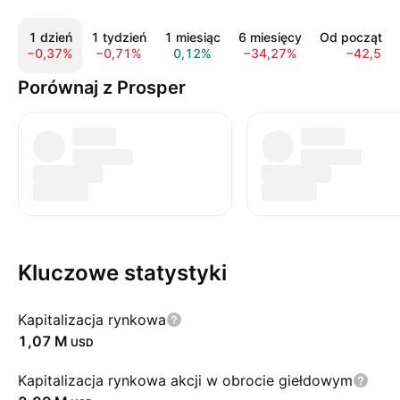
1 dzień
1 tydzień
1 miesiąc
6 miesięcy
Od początku 
−0,37%
−0,71%
0,12%
−34,27%
−42,56%
Porównaj z Prosper
Kluczowe statystyki
Kapitalizacja rynkowa
‪1,07 M‬
USD
Kapitalizacja rynkowa akcji w obrocie giełdowym