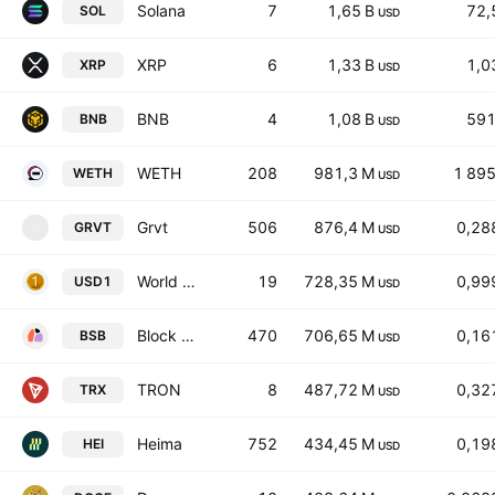
Solana
7
1,65 B
72,
SOL
USD
XRP
6
1,33 B
1,0
XRP
USD
BNB
4
1,08 B
591
BNB
USD
WETH
208
981,3 M
1 89
WETH
USD
Grvt
506
876,4 M
0,28
GRVT
G
USD
World Liberty Financial USD
19
728,35 M
0,99
USD1
USD
Block Street
470
706,65 M
0,16
BSB
USD
TRON
8
487,72 M
0,32
TRX
USD
Heima
752
434,45 M
0,19
HEI
USD