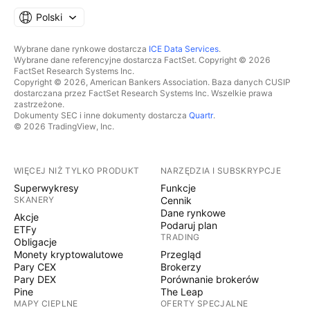
Polski
Wybrane dane rynkowe dostarcza
ICE Data Services
.
Wybrane dane referencyjne dostarcza FactSet. Copyright © 2026
FactSet Research Systems Inc.
Copyright © 2026, American Bankers Association. Baza danych CUSIP
dostarczana przez FactSet Research Systems Inc. Wszelkie prawa
zastrzeżone.
Dokumenty SEC i inne dokumenty dostarcza
Quartr
.
© 2026 TradingView, Inc.
WIĘCEJ NIŻ TYLKO PRODUKT
NARZĘDZIA I SUBSKRYPCJE
Superwykresy
Funkcje
SKANERY
Cennik
Dane rynkowe
Akcje
Podaruj plan
ETFy
TRADING
Obligacje
Monety kryptowalutowe
Przegląd
Pary CEX
Brokerzy
Pary DEX
Porównanie brokerów
Pine
The Leap
MAPY CIEPLNE
OFERTY SPECJALNE