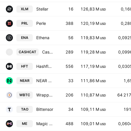
Stellar
16
126,83 M
0,16
XLM
USD
Perle
388
120,19 M
0,28
PRL
USD
Ethena
56
119,83 M
0,092
ENA
USD
Cash Cat
289
119,28 M
0,099
CASHCAT
C
USD
Hashflow
556
117,19 M
0,030
HFT
USD
NEAR Protocol
33
111,86 M
1,6
NEAR
USD
Wrapped Bitcoin
206
110,87 M
64 217
WBTC
USD
Bittensor
34
109,11 M
191
TAO
USD
Magic Eden
488
109,01 M
0,060
ME
USD