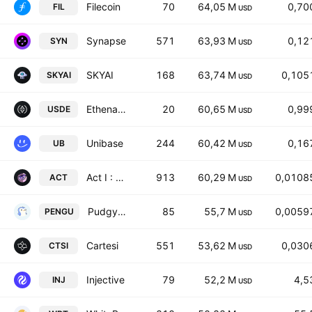
Filecoin
70
64,05 M
0,70
FIL
USD
Synapse
571
63,93 M
0,12
SYN
USD
SKYAI
168
63,74 M
0,105
SKYAI
USD
Ethena USDe
20
60,65 M
0,99
USDE
USD
Unibase
244
60,42 M
0,16
UB
USD
Act I : The AI Prophecy
913
60,29 M
0,0108
ACT
USD
Pudgy Penguins
85
55,7 M
0,0059
PENGU
USD
Cartesi
551
53,62 M
0,030
CTSI
USD
Injective
79
52,2 M
4,5
INJ
USD