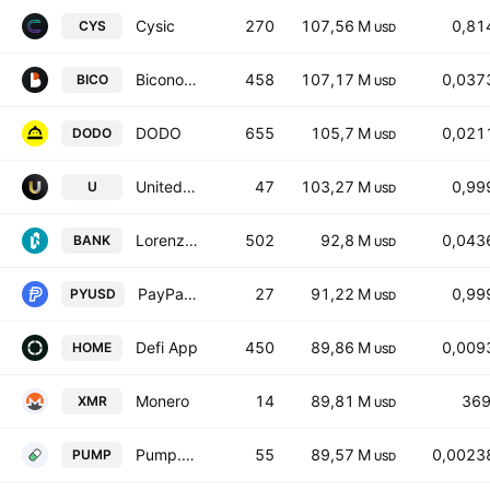
Cysic
270
107,56 M
0,81
CYS
USD
Biconomy
458
107,17 M
0,037
BICO
USD
DODO
655
105,7 M
0,021
DODO
USD
United Stables
47
103,27 M
0,99
U
USD
Lorenzo Protocol
502
92,8 M
0,043
BANK
USD
PayPal USD
27
91,22 M
0,99
PYUSD
USD
Defi App
450
89,86 M
0,009
HOME
USD
Monero
14
89,81 M
369
XMR
USD
Pump.fun
55
89,57 M
0,0023
PUMP
USD