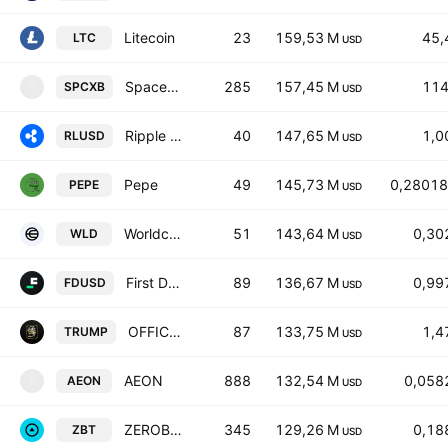
Litecoin
23
159,53 M
45,
LTC
USD
SpaceX Tokenized bStocks
285
157,45 M
114
SPCXB
S
USD
Ripple USD
40
147,65 M
1,0
RLUSD
USD
Pepe
49
145,73 M
0,28018
PEPE
USD
Worldcoin
51
143,64 M
0,30
WLD
USD
First Digital USD
89
136,67 M
0,99
FDUSD
USD
OFFICIAL TRUMP
87
133,75 M
1,4
TRUMP
USD
AEON
888
132,54 M
0,058
AEON
A
USD
ZEROBASE
345
129,26 M
0,18
ZBT
USD