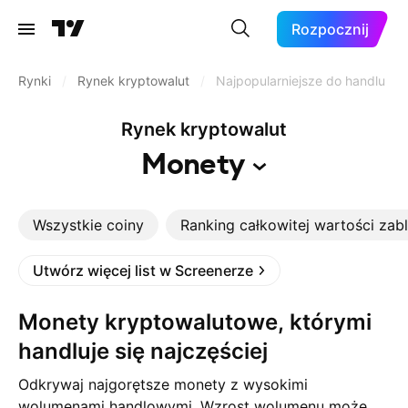
Rozpocznij
Rynki
/
Rynek kryptowalut
/
Najpopularniejsze do handlu
Rynek kryptowalut
Monety
Wszystkie coiny
Ranking całkowitej wartości za
Utwórz więcej list w Screenerze
Monety kryptowalutowe, którymi
handluje się najczęściej
Odkrywaj najgorętsze monety z wysokimi
wolumenami handlowymi. Wzrost wolumenu może