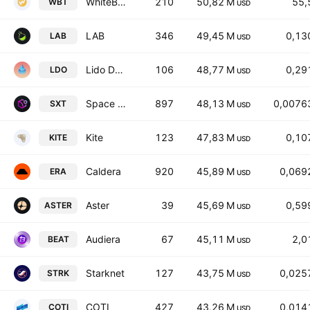
WhiteBIT Coin
210
50,82 M
55,
WBT
USD
LAB
346
49,45 M
0,13
LAB
USD
Lido DAO
106
48,77 M
0,29
LDO
USD
Space and Time
897
48,13 M
0,0076
SXT
USD
Kite
123
47,83 M
0,10
KITE
USD
Caldera
920
45,89 M
0,069
ERA
USD
Aster
39
45,69 M
0,59
ASTER
USD
Audiera
67
45,11 M
2,0
BEAT
USD
Starknet
127
43,75 M
0,025
STRK
USD
COTI
427
43,26 M
0,014
COTI
USD