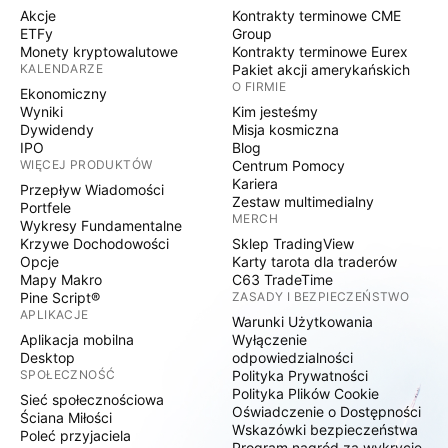
Akcje
Kontrakty terminowe CME
ETFy
Group
Monety kryptowalutowe
Kontrakty terminowe Eurex
KALENDARZE
Pakiet akcji amerykańskich
O FIRMIE
Ekonomiczny
Wyniki
Kim jesteśmy
Dywidendy
Misja kosmiczna
IPO
Blog
WIĘCEJ PRODUKTÓW
Centrum Pomocy
Kariera
Przepływ Wiadomości
Zestaw multimedialny
Portfele
MERCH
Wykresy Fundamentalne
Krzywe Dochodowości
Sklep TradingView
Opcje
Karty tarota dla traderów
Mapy Makro
C63 TradeTime
Pine Script®
ZASADY I BEZPIECZEŃSTWO
APLIKACJE
Warunki Użytkowania
Aplikacja mobilna
Wyłączenie
Desktop
odpowiedzialności
SPOŁECZNOŚĆ
Polityka Prywatności
Polityka Plików Cookie
Sieć społecznościowa
Oświadczenie o Dostępności
Ściana Miłości
Wskazówki bezpieczeństwa
Poleć przyjaciela
Program nagród za wykrycie