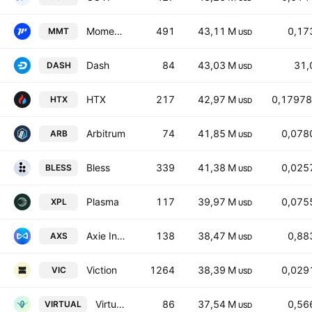
Momentum
491
43,11 M
0,17
MMT
USD
Dash
84
43,03 M
31,
DASH
USD
HTX
217
42,97 M
0,17978
HTX
USD
Arbitrum
74
41,85 M
0,078
ARB
USD
Bless
339
41,38 M
0,025
BLESS
USD
Plasma
117
39,97 M
0,075
XPL
USD
Axie Infinity
138
38,47 M
0,88
AXS
USD
Viction
1264
38,39 M
0,029
VIC
USD
Virtuals Protocol
86
37,54 M
0,56
VIRTUAL
USD