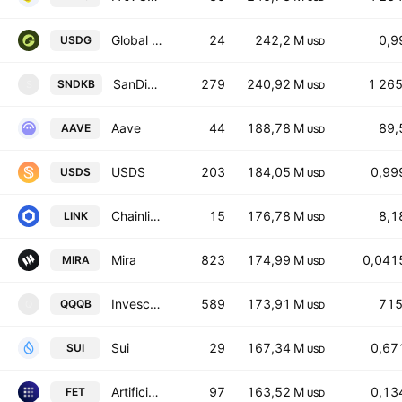
Global Dollar
24
242,2 M
0,9
USDG
USD
SanDisk Tokenized bStocks
279
240,92 M
1 26
SNDKB
S
USD
Aave
44
188,78 M
89,
AAVE
USD
USDS
203
184,05 M
0,99
USDS
USD
Chainlink
15
176,78 M
8,1
LINK
USD
Mira
823
174,99 M
0,041
MIRA
USD
Invesco QQQ Trust Tokenized bStocks
589
173,91 M
715
QQQB
Q
USD
Sui
29
167,34 M
0,67
SUI
USD
Artificial Superintelligence Alliance
97
163,52 M
0,13
FET
USD