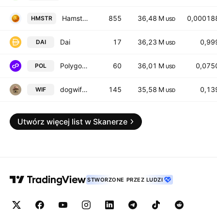
Hamster Kombat
855
36,48 M
0,00018
HMSTR
USD
Dai
17
36,23 M
0,99
DAI
USD
Polygon (prev. MATIC)
60
36,01 M
0,075
POL
USD
dogwifhat
145
35,58 M
0,13
WIF
USD
Utwórz więcej list w Skanerze
STWORZONE PRZEZ LUDZI