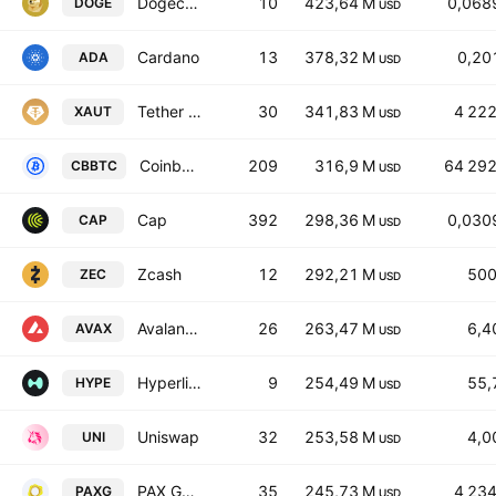
Dogecoin
10
423,64 M
0,068
DOGE
USD
Cardano
13
378,32 M
0,20
ADA
USD
Tether Gold
30
341,83 M
4 22
XAUT
USD
Coinbase Wrapped BTC
209
316,9 M
64 292
CBBTC
USD
Cap
392
298,36 M
0,030
CAP
USD
Zcash
12
292,21 M
500
ZEC
USD
Avalanche
26
263,47 M
6,4
AVAX
USD
Hyperliquid
9
254,49 M
55,
HYPE
USD
Uniswap
32
253,58 M
4,0
UNI
USD
PAX Gold
35
245,73 M
4 23
PAXG
USD