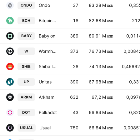
Ondo
37
83,28 M
0,35
ONDO
USD
Bitcoin Cash
18
82,68 M
212
BCH
USD
Babylon
389
80,91 M
0,011
BABY
USD
Wormhole
373
76,73 M
0,0084
W
USD
Shiba Inu
28
74,13 M
0,46662
SHIB
USD
Unitas
390
67,98 M
0,33
UP
USD
Arkham
632
67,2 M
0,097
ARKM
USD
Polkadot
43
66,84 M
0,82
DOT
USD
Usual
750
66,84 M
0,0085
USUAL
USD