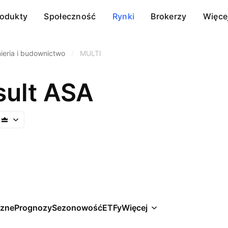
rodukty
Społeczność
Rynki
Brokerzy
Więce
ieria i budownictwo
/
MULTI
sult ASA
czne
Prognozy
Sezonowość
ETFy
Więcej