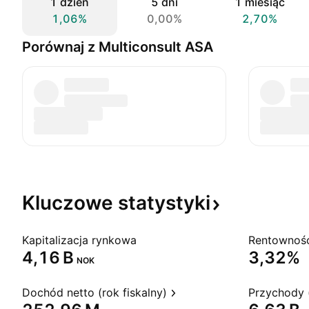
1 dzień
5 dni
1 miesiąc
1,06%
0,00%
2,70%
Porównaj z Multiconsult ASA
Kluczowe
statystyki
Kapitalizacja rynkowa
‪4,16 B‬
3,32%
NOK
Dochód netto (rok fiskalny)
Przychody (