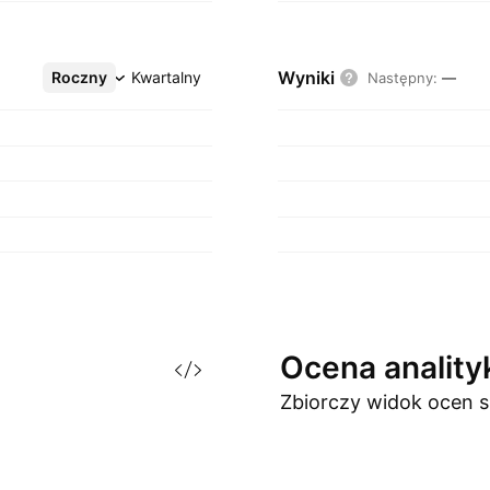
Wyniki
Roczny
Więcej
Kwartalny
Następny
:
—
Ocena
analit
Zbiorczy widok ocen
s