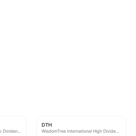
DTH
WisdomTree Europe SmallCap Dividend Fund
WisdomTree International High Dividend Fund