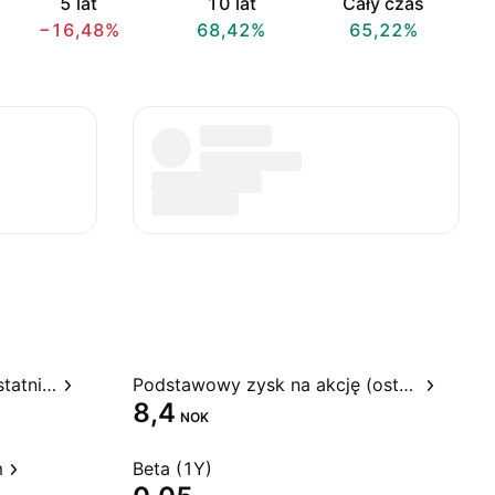
5 lat
10 lat
Cały czas
−16,48%
68,42%
65,22%
Stosunek ceny do zysku, ostatnie 12 miesięcy
Podstawowy zysk na akcję (ostatnie 12 miesięcy)
8,4
NOK
m
Beta (1Y)