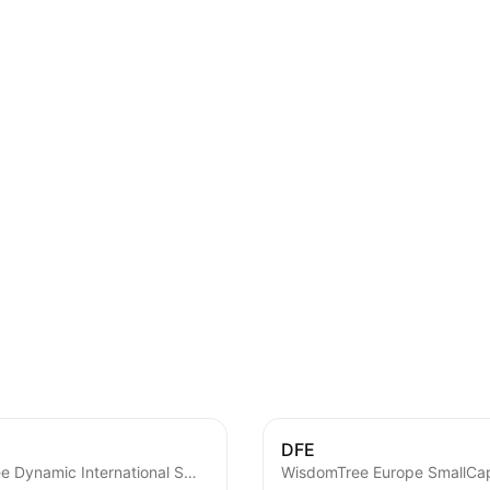
DFE
WisdomTree Dynamic International SmallCap Equity Fund