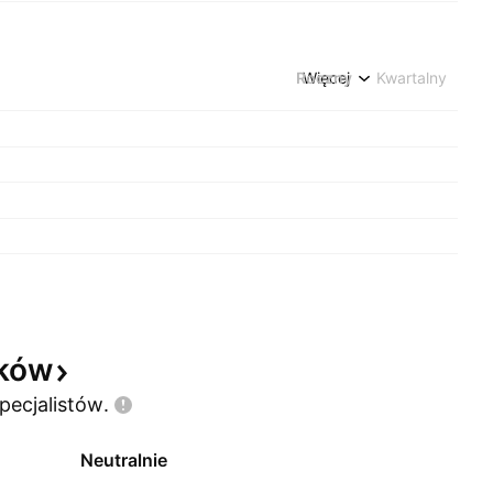
Roczny
Więcej
Kwartalny
yków
pecjalistów.
Neutralnie