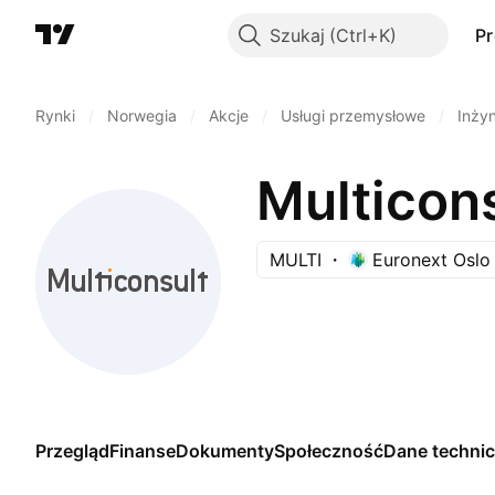
Szukaj
P
Rynki
/
Norwegia
/
Akcje
/
Usługi przemysłowe
/
Inżyn
Multicon
MULTI
Euronext Oslo
Przegląd
Finanse
Dokumenty
Społeczność
Dane techni