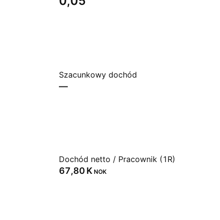
0,05
Szacunkowy dochód
—
Dochód netto / Pracownik (1R)
‪67,80 K‬
NOK