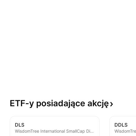
ETF-y posiadające
akcję
DLS
DDLS
WisdomTree International SmallCap Dividend Fund