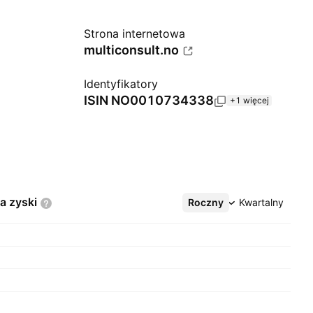
Strona internetowa
multiconsult.no
Identyfikatory
ISIN
NO0010734338
+1 więcej
na
zyski
Roczny
Więcej
Kwartalny