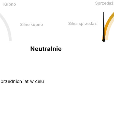
Sprzedaż
Kupno
Silna sprzedaż
Silne kupno
Neutralnie
przednich lat w celu