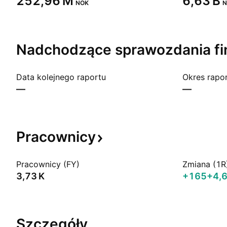
‪252,96 M‬
‪6,63 B‬
NOK
N
Nadchodzące sprawozdania
f
Data kolejnego raportu
Okres rapo
—
—
Pracownicy
Pracownicy (FY)
Zmiana (1R
‪3,73 K‬
+165
+4,
Szczegóły