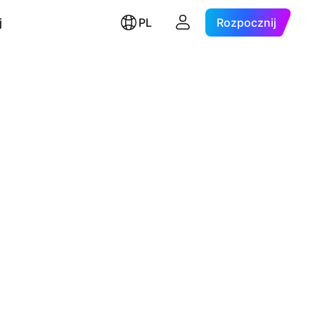
j
PL
Rozpocznij