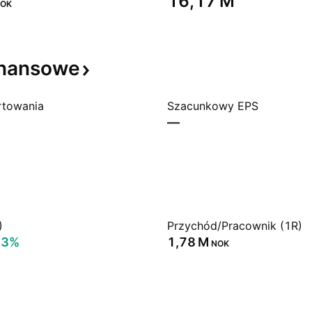
‪16,17 M‬
OK
inansowe
rtowania
Szacunkowy EPS
—
)
Przychód/Pracownik (1R)
63%
‪1,78 M‬
NOK