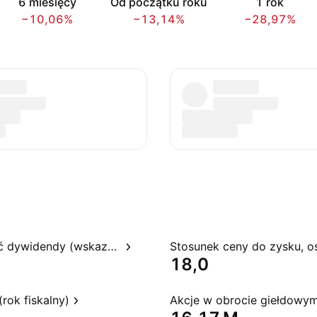
6 miesięcy
Od początku roku
1 rok
−10,06%
−13,14%
−28,97%
Rentowność dywidendy (wskazywana)
18,0
rok fiskalny)
Akcje w obrocie giełdowy