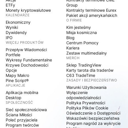
ETFy
Group
Monety kryptowalutowe
Kontrakty terminowe Eurex
KALENDARZE
Pakiet akcji amerykańskich
O FIRMIE
Ekonomiczny
Wyniki
Kim jesteśmy
Dywidendy
Misja kosmiczna
IPO
Blog
WIĘCEJ PRODUKTÓW
Centrum Pomocy
Kariera
Przepływ Wiadomości
Zestaw multimedialny
Portfele
MERCH
Wykresy Fundamentalne
Krzywe Dochodowości
Sklep TradingView
Opcje
Karty tarota dla traderów
Mapy Makro
C63 TradeTime
Pine Script®
ZASADY I BEZPIECZEŃSTWO
APLIKACJE
Warunki Użytkowania
Aplikacja mobilna
Wyłączenie
Desktop
odpowiedzialności
SPOŁECZNOŚĆ
Polityka Prywatności
Polityka Plików Cookie
Sieć społecznościowa
Oświadczenie o Dostępności
Ściana Miłości
Wskazówki bezpieczeństwa
Poleć przyjaciela
Program nagród za wykrycie
Program twórców