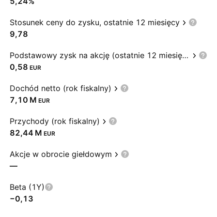
5,24%
Stosunek ceny do zysku, ostatnie 12 miesięcy
9,78
Podstawowy zysk na akcję (ostatnie 12 miesięcy)
0,58
EUR
Dochód netto (rok fiskalny)
‪7,10 M‬
EUR
Przychody (rok fiskalny)
‪82,44 M‬
EUR
Akcje w obrocie giełdowym
—
Beta (1Y)
−0,13