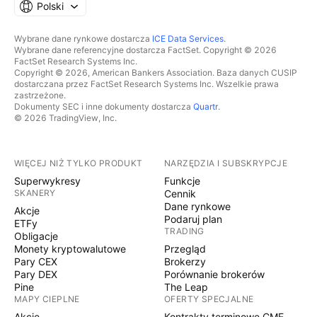
Polski
Wybrane dane rynkowe dostarcza
ICE Data Services
.
Wybrane dane referencyjne dostarcza FactSet. Copyright © 2026
FactSet Research Systems Inc.
Copyright © 2026, American Bankers Association. Baza danych CUSIP
dostarczana przez FactSet Research Systems Inc. Wszelkie prawa
zastrzeżone.
Dokumenty SEC i inne dokumenty dostarcza
Quartr
.
© 2026 TradingView, Inc.
WIĘCEJ NIŻ TYLKO PRODUKT
NARZĘDZIA I SUBSKRYPCJE
Superwykresy
Funkcje
SKANERY
Cennik
Dane rynkowe
Akcje
Podaruj plan
ETFy
TRADING
Obligacje
Monety kryptowalutowe
Przegląd
Pary CEX
Brokerzy
Pary DEX
Porównanie brokerów
Pine
The Leap
MAPY CIEPLNE
OFERTY SPECJALNE
Akcje
Kontrakty terminowe CME