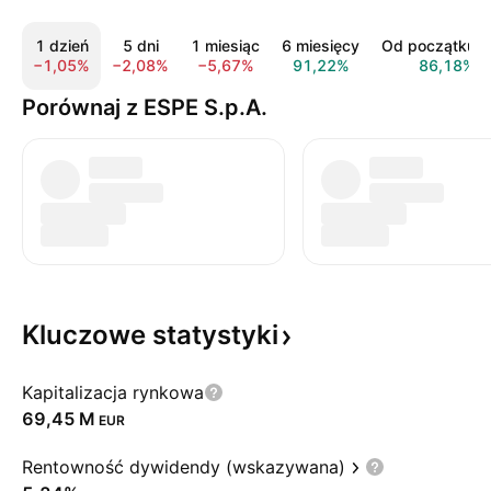
1 dzień
5 dni
1 miesiąc
6 miesięcy
Od początku r
−1,05%
−2,08%
−5,67%
91,22%
86,18%
Porównaj z ESPE S.p.A.
Kluczowe
statystyki
Kapitalizacja rynkowa
‪69,45 M‬
EUR
Rentowność dywidendy (wskazywana)