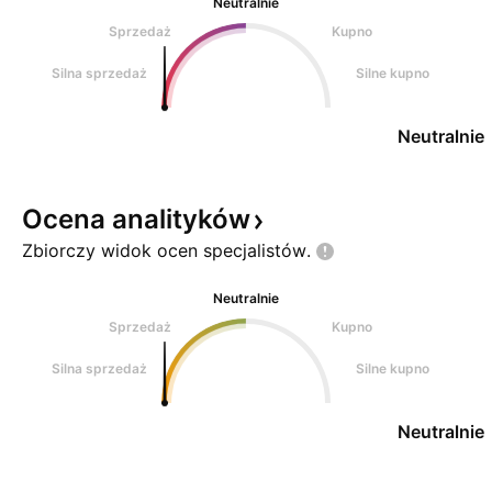
Neutralnie
Sprzedaż
Kupno
Silna sprzedaż
Silne kupno
Neutralnie
Ocena
analityków
Zbiorczy widok ocen
specjalistów.
Neutralnie
Sprzedaż
Kupno
Silna sprzedaż
Silne kupno
Neutralnie