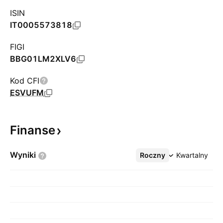
ISIN
IT0005573818
FIGI
BBG01LM2XLV6
Kod CFI
ESVUFM
Finanse
Wyniki
Roczny
Więcej
Kwartalny