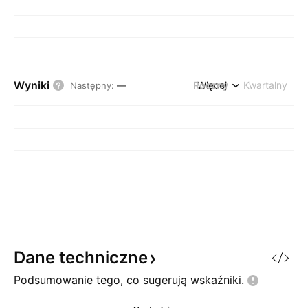
Wyniki
Roczny
Więcej
Kwartalny
Następny
:
—
Dane
techniczne
Podsumowanie tego, co sugerują
wskaźniki.