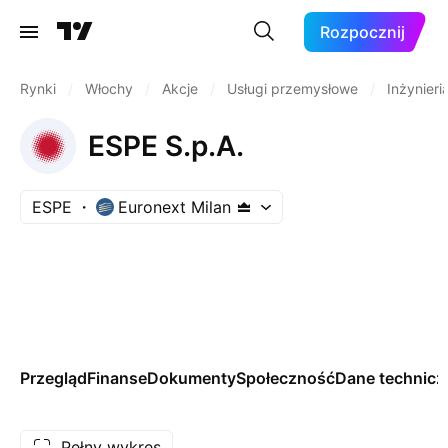
Rozpocznij
Rynki
/
Włochy
/
Akcje
/
Usługi przemysłowe
/
Inżynieri
ESPE S.p.A.
ESPE
Euronext Milan
Przegląd
Finanse
Dokumenty
Społeczność
Dane technicz
Pełny wykres