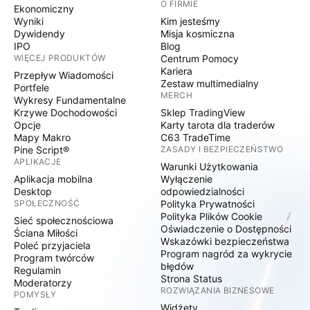
O FIRMIE
Ekonomiczny
Wyniki
Kim jesteśmy
Dywidendy
Misja kosmiczna
IPO
Blog
WIĘCEJ PRODUKTÓW
Centrum Pomocy
Kariera
Przepływ Wiadomości
Zestaw multimedialny
Portfele
MERCH
Wykresy Fundamentalne
Krzywe Dochodowości
Sklep TradingView
Opcje
Karty tarota dla traderów
Mapy Makro
C63 TradeTime
Pine Script®
ZASADY I BEZPIECZEŃSTWO
APLIKACJE
Warunki Użytkowania
Aplikacja mobilna
Wyłączenie
Desktop
odpowiedzialności
SPOŁECZNOŚĆ
Polityka Prywatności
Polityka Plików Cookie
Sieć społecznościowa
Oświadczenie o Dostępności
Ściana Miłości
Wskazówki bezpieczeństwa
Poleć przyjaciela
Program nagród za wykrycie
Program twórców
błędów
Regulamin
Strona Status
Moderatorzy
ROZWIĄZANIA BIZNESOWE
POMYSŁY
Widżety