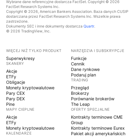
Wybrane dane referencyjne dostarcza FactSet. Copyright © 2026
FactSet Research Systems Inc.
Copyright © 2026, American Bankers Association. Baza danych CUSIP
dostarczana przez FactSet Research Systems Inc. Wszelkie prawa
zastrzeżone.
Dokumenty SEC i inne dokumenty dostarcza
Quartr
.
© 2026 TradingView, Inc.
WIĘCEJ NIŻ TYLKO PRODUKT
NARZĘDZIA I SUBSKRYPCJE
Superwykresy
Funkcje
SKANERY
Cennik
Dane rynkowe
Akcje
Podaruj plan
ETFy
TRADING
Obligacje
Monety kryptowalutowe
Przegląd
Pary CEX
Brokerzy
Pary DEX
Porównanie brokerów
Pine
The Leap
MAPY CIEPLNE
OFERTY SPECJALNE
Akcje
Kontrakty terminowe CME
ETFy
Group
Monety kryptowalutowe
Kontrakty terminowe Eurex
KALENDARZE
Pakiet akcji amerykańskich