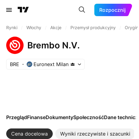
Rozpocznij
Rynki
/
Włochy
/
Akcje
/
Przemysł produkcyjny
/
Orygin
Brembo N.V.
BRE
Euronext Milan
Przegląd
Finanse
Dokumenty
Społeczność
Dane technicz
Cena docelowa
Wyniki rzeczywiste i szacunki