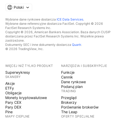
Polski
Wybrane dane rynkowe dostarcza
ICE Data Services
.
Wybrane dane referencyjne dostarcza FactSet. Copyright © 2026
FactSet Research Systems Inc.
Copyright © 2026, American Bankers Association. Baza danych CUSIP
dostarczana przez FactSet Research Systems Inc. Wszelkie prawa
zastrzeżone.
Dokumenty SEC i inne dokumenty dostarcza
Quartr
.
© 2026 TradingView, Inc.
WIĘCEJ NIŻ TYLKO PRODUKT
NARZĘDZIA I SUBSKRYPCJE
Superwykresy
Funkcje
SKANERY
Cennik
Dane rynkowe
Akcje
Podaruj plan
ETFy
TRADING
Obligacje
Monety kryptowalutowe
Przegląd
Pary CEX
Brokerzy
Pary DEX
Porównanie brokerów
Pine
The Leap
MAPY CIEPLNE
OFERTY SPECJALNE