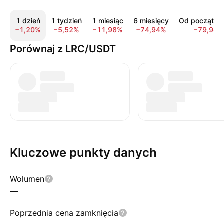
1 dzień
1 tydzień
1 miesiąc
6 miesięcy
Od początku 
−1,20%
−5,52%
−11,98%
−74,94%
−79,94%
Porównaj z LRC/USDT
Kluczowe punkty danych
Wolumen
—
Poprzednia cena zamknięcia