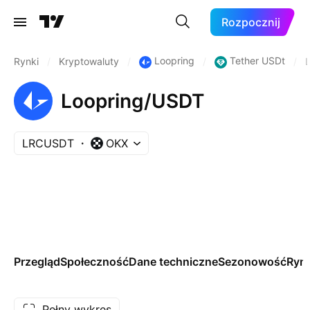
Rozpocznij
Loopring
Tether USDt
Rynki
/
Kryptowaluty
/
/
/
Loopring/USDT
LRCUSDT
OKX
Przegląd
Społeczność
Dane techniczne
Sezonowość
Rynk
Pełny wykres