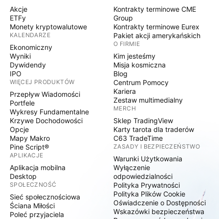
Akcje
Kontrakty terminowe CME
ETFy
Group
Monety kryptowalutowe
Kontrakty terminowe Eurex
KALENDARZE
Pakiet akcji amerykańskich
O FIRMIE
Ekonomiczny
Wyniki
Kim jesteśmy
Dywidendy
Misja kosmiczna
IPO
Blog
WIĘCEJ PRODUKTÓW
Centrum Pomocy
Kariera
Przepływ Wiadomości
Zestaw multimedialny
Portfele
MERCH
Wykresy Fundamentalne
Krzywe Dochodowości
Sklep TradingView
Opcje
Karty tarota dla traderów
Mapy Makro
C63 TradeTime
Pine Script®
ZASADY I BEZPIECZEŃSTWO
APLIKACJE
Warunki Użytkowania
Aplikacja mobilna
Wyłączenie
Desktop
odpowiedzialności
SPOŁECZNOŚĆ
Polityka Prywatności
Polityka Plików Cookie
Sieć społecznościowa
Oświadczenie o Dostępności
Ściana Miłości
Wskazówki bezpieczeństwa
Poleć przyjaciela