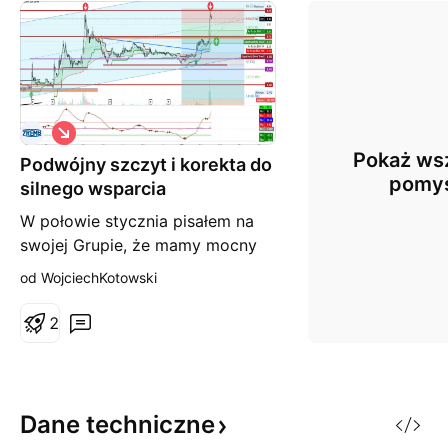
S
h
Pokaż wsz
Podwójny szczyt i korekta do
o
r
pomy
silnego wsparcia
t
W połowie stycznia pisałem na
swojej Grupie, że mamy mocny
sygnał kupna akcji #ZRE przy
od WojciechKotowski
kursie 1,75 zł. Od tego czasu
kurs dotarł do 4,86, skąd
2
rozpoczęła się korekta. Teraz
pewnie zobaczymy jej
pogłębienie. Najbliższe mocne
wsparcie to dosyć szeroka strefa
Dane
techniczne
między 2,64 zł, a zniesieniem