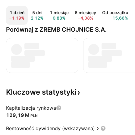
1 dzień
5 dni
1 miesiąc
6 miesięcy
Od początku ro
−1,19%
2,12%
0,88%
−4,08%
15,66%
Porównaj z ZREMB CHOJNICE S.A.
Kluczowe
statystyki
Kapitalizacja rynkowa
‪129,19 M‬
PLN
Rentowność dywidendy (wskazywana)