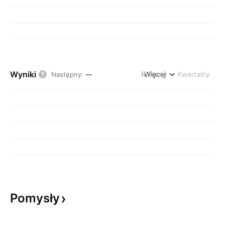
Wyniki
Roczny
Więcej
Kwartalny
Następny
:
—
Pomysły