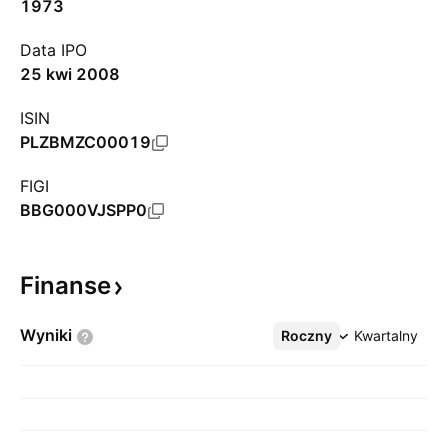
1973
Data IPO
25 kwi 2008
ISIN
PLZBMZC00019
FIGI
BBG000VJSPP0
Finanse
Wyniki
Roczny
Więcej
Kwartalny