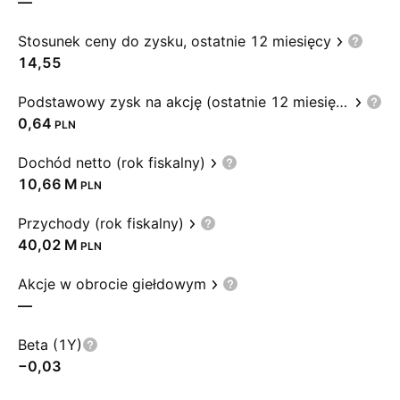
—
Stosunek ceny do zysku, ostatnie 12 miesięcy
14,55
Podstawowy zysk na akcję (ostatnie 12 miesięcy)
0,64
PLN
Dochód netto (rok fiskalny)
‪10,66 M‬
PLN
Przychody (rok fiskalny)
‪40,02 M‬
PLN
Akcje w obrocie giełdowym
—
Beta (1Y)
−0,03