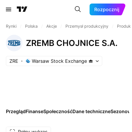
Rozpocznij
Rynki
/
Polska
/
Akcje
/
Przemysł produkcyjny
/
Produkc
ZREMB CHOJNICE S.A.
ZRE
Warsaw Stock Exchange
Przegląd
Finanse
Społeczność
Dane techniczne
Sezonow
Pełny wykres