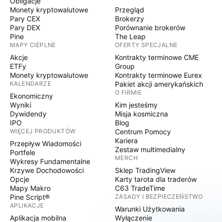
Obligacje
Monety kryptowalutowe
Przegląd
Pary CEX
Brokerzy
Pary DEX
Porównanie brokerów
Pine
The Leap
MAPY CIEPLNE
OFERTY SPECJALNE
Akcje
Kontrakty terminowe CME
ETFy
Group
Monety kryptowalutowe
Kontrakty terminowe Eurex
KALENDARZE
Pakiet akcji amerykańskich
O FIRMIE
Ekonomiczny
Wyniki
Kim jesteśmy
Dywidendy
Misja kosmiczna
IPO
Blog
WIĘCEJ PRODUKTÓW
Centrum Pomocy
Kariera
Przepływ Wiadomości
Zestaw multimedialny
Portfele
MERCH
Wykresy Fundamentalne
Krzywe Dochodowości
Sklep TradingView
Opcje
Karty tarota dla traderów
Mapy Makro
C63 TradeTime
Pine Script®
ZASADY I BEZPIECZEŃSTWO
APLIKACJE
Warunki Użytkowania
Aplikacja mobilna
Wyłączenie