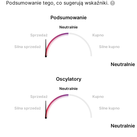
Podsumowanie tego, co sugerują
wskaźniki.
50% fibo cał
Podsumowanie
Neutralnie
Sprzedaż
Kupno
Silna sprzedaż
Silne kupno
Neutralnie
Oscylatory
Neutralnie
Sprzedaż
Kupno
Silna sprzedaż
Silne kupno
Neutralnie