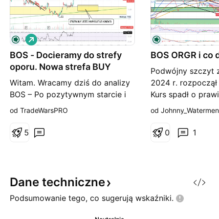
L
o
BOS - Docieramy do strefy
n
BOS ORGR i co d
g
oporu. Nowa strefa BUY
Podwójny szczyt 
Witam. Wracamy dziś do analizy
2024 r. rozpoczął
BOS – Po pozytywnym starcie i
Kurs spadł o praw
pokonaniu malej strefy oporu,
dotarciu do 10 zł 
od TradeWarsPRO
od Johnny_Watermen
docieramy do większej strefy
odreagowanie. Po 
która może nam wywołać
kanału spadkoweg
5
0
1
korektę. Z tego względu należało
retest jego górnej
by zredukować część pozycji i
sposób doszło do
odebrać zyski. Wyznaczyłem
drugiego ramienia
również potencjalna nowa strefę
ORGR. Dzisiaj nast
Dane
techniczne
popytowa, dla potencjalnej
gwałtowna reakcj
Podsumowanie tego, co sugerują
wskaźniki.
korekty