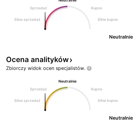
Neutralnie
Sprzedaż
Kupno
Silna sprzedaż
Silne kupno
Neutralnie
Ocena
analityków
Zbiorczy widok ocen
specjalistów.
Neutralnie
Sprzedaż
Kupno
Silna sprzedaż
Silne kupno
Neutralnie