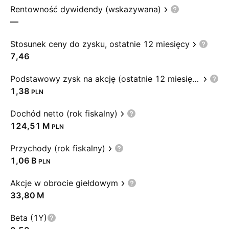
Rentowność dywidendy (wskazywana)
—
Stosunek ceny do zysku, ostatnie 12 miesięcy
7,46
Podstawowy zysk na akcję (ostatnie 12 miesięcy)
1,38
PLN
Dochód netto (rok fiskalny)
‪124,51 M‬
PLN
Przychody (rok fiskalny)
‪1,06 B‬
PLN
Akcje w obrocie giełdowym
‪33,80 M‬
Beta (1Y)