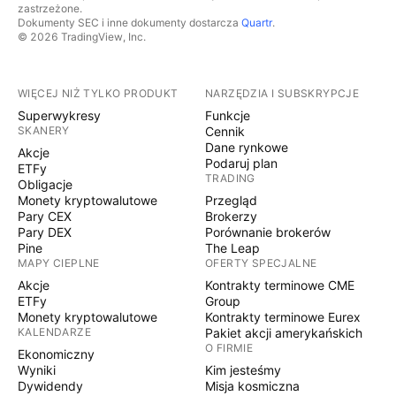
zastrzeżone.
Dokumenty SEC i inne dokumenty dostarcza
Quartr
.
© 2026 TradingView, Inc.
WIĘCEJ NIŻ TYLKO PRODUKT
NARZĘDZIA I SUBSKRYPCJE
Superwykresy
Funkcje
SKANERY
Cennik
Dane rynkowe
Akcje
Podaruj plan
ETFy
TRADING
Obligacje
Monety kryptowalutowe
Przegląd
Pary CEX
Brokerzy
Pary DEX
Porównanie brokerów
Pine
The Leap
MAPY CIEPLNE
OFERTY SPECJALNE
Akcje
Kontrakty terminowe CME
ETFy
Group
Monety kryptowalutowe
Kontrakty terminowe Eurex
KALENDARZE
Pakiet akcji amerykańskich
O FIRMIE
Ekonomiczny
Wyniki
Kim jesteśmy
Dywidendy
Misja kosmiczna