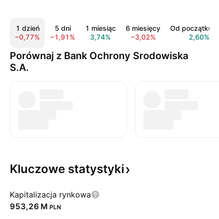
1 dzień
5 dni
1 miesiąc
6 miesięcy
Od początku r
−0,77%
−1,91%
3,74%
−3,02%
2,60%
Porównaj z Bank Ochrony Srodowiska
S.A.
Kluczowe
statystyki
Kapitalizacja rynkowa
‪953,26 M‬
PLN