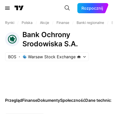
Rozpocznij
Rynki
/
Polska
/
Akcje
/
Finanse
/
Banki regionalne
/
B
Bank Ochrony
Srodowiska S.A.
BOS
Warsaw Stock Exchange
Przegląd
Finanse
Dokumenty
Społeczność
Dane technicz