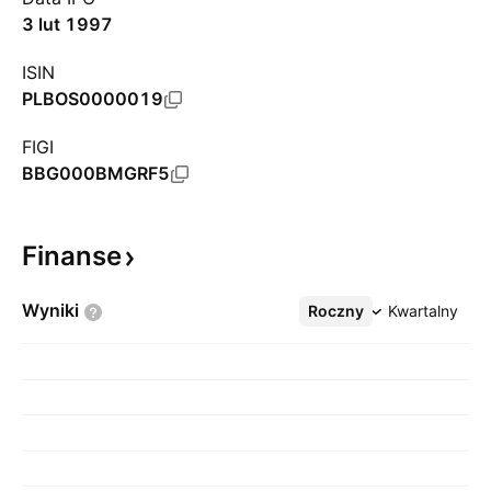
3 lut 1997
ISIN
PLBOS0000019
FIGI
BBG000BMGRF5
Finanse
Wyniki
Roczny
Więcej
Kwartalny