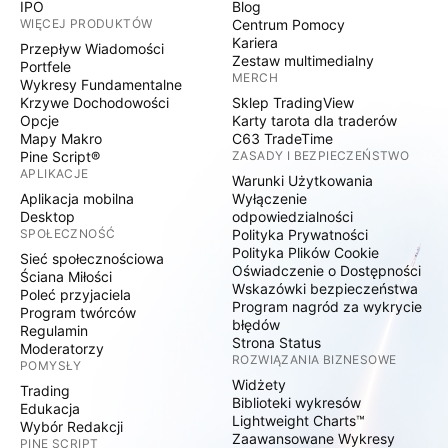
IPO
Blog
WIĘCEJ PRODUKTÓW
Centrum Pomocy
Kariera
Przepływ Wiadomości
Zestaw multimedialny
Portfele
MERCH
Wykresy Fundamentalne
Krzywe Dochodowości
Sklep TradingView
Opcje
Karty tarota dla traderów
Mapy Makro
C63 TradeTime
Pine Script®
ZASADY I BEZPIECZEŃSTWO
APLIKACJE
Warunki Użytkowania
Aplikacja mobilna
Wyłączenie
Desktop
odpowiedzialności
SPOŁECZNOŚĆ
Polityka Prywatności
Polityka Plików Cookie
Sieć społecznościowa
Oświadczenie o Dostępności
Ściana Miłości
Wskazówki bezpieczeństwa
Poleć przyjaciela
Program nagród za wykrycie
Program twórców
błędów
Regulamin
Strona Status
Moderatorzy
ROZWIĄZANIA BIZNESOWE
POMYSŁY
Widżety
Trading
Biblioteki wykresów
Edukacja
Lightweight Charts™
Wybór Redakcji
Zaawansowane Wykresy
PINE SCRIPT