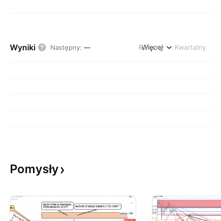
Wyniki
Roczny
Więcej
Kwartalny
Następny
:
—
Pomysły