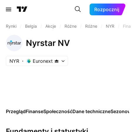
Rozpocznij
Rynki
/
Belgia
/
Akcje
/
Różne
/
Różne
/
NYR
/
Fina
Nyrstar NV
NYR
Euronext
Przegląd
Finanse
Społeczność
Dane techniczne
Sezonow
Fundamenty i statystyki