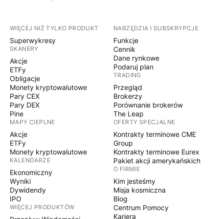
WIĘCEJ NIŻ TYLKO PRODUKT
NARZĘDZIA I SUBSKRYPCJE
Superwykresy
Funkcje
SKANERY
Cennik
Dane rynkowe
Akcje
Podaruj plan
ETFy
TRADING
Obligacje
Monety kryptowalutowe
Przegląd
Pary CEX
Brokerzy
Pary DEX
Porównanie brokerów
Pine
The Leap
MAPY CIEPLNE
OFERTY SPECJALNE
Akcje
Kontrakty terminowe CME
ETFy
Group
Monety kryptowalutowe
Kontrakty terminowe Eurex
KALENDARZE
Pakiet akcji amerykańskich
O FIRMIE
Ekonomiczny
Wyniki
Kim jesteśmy
Dywidendy
Misja kosmiczna
IPO
Blog
WIĘCEJ PRODUKTÓW
Centrum Pomocy
Kariera