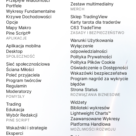
Przepływ Wiadomości
Zestaw multimedialny
Portfele
MERCH
Wykresy Fundamentalne
Krzywe Dochodowości
Sklep TradingView
Opcje
Karty tarota dla traderów
Mapy Makro
C63 TradeTime
Pine Script®
ZASADY I BEZPIECZEŃSTWO
APLIKACJE
Warunki Użytkowania
Aplikacja mobilna
Wyłączenie
Desktop
odpowiedzialności
SPOŁECZNOŚĆ
Polityka Prywatności
Polityka Plików Cookie
Sieć społecznościowa
Oświadczenie o Dostępności
Ściana Miłości
Wskazówki bezpieczeństwa
Poleć przyjaciela
Program nagród za wykrycie
Program twórców
błędów
Regulamin
Strona Status
Moderatorzy
ROZWIĄZANIA BIZNESOWE
POMYSŁY
Widżety
Trading
Biblioteki wykresów
Edukacja
Lightweight Charts™
Wybór Redakcji
Zaawansowane Wykresy
PINE SCRIPT
Platforma Handlowa
Wskaźniki i strategie
MOŻLIWOŚCI ROZWOJU
Eksperci